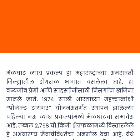
मेळघाट व्याघ्र प्रकल्प हा महाराष्ट्राच्या अमरावती
जिल्ह्यातील डोंगराळ भागात वसलेला आहे. हा
वन्यजीव प्रेमी आणि साहसप्रेमींसाठी निसर्गाचा खजिना
मानले जाते. १९७४ साली भारताच्या महत्त्वाकांक्षी
“प्रोजेक्ट टायगर” योजनेअंतर्गत स्थापन झालेल्या
पहिल्या नऊ व्याघ्र प्रकल्पांमध्ये मेळघाटचा समावेश
आहे. तब्बल २,७६८ चौ.किमी क्षेत्रफळामध्ये विस्तारलेले
हे अभयारण्य जैवविविधतेचा अनमोल ठेवा आहे. येथे