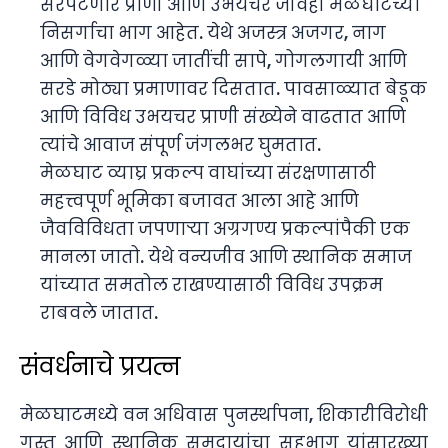
सरपटणारे प्राणी आणि उभयचर जीवही मेळघाटच्या
निसर्गाचा भाग आहेत. येथे अजस्त्र अजगर, नाग
आणि वेगवेगळ्या जातींची सापे, गोगलगायी आणि
सरडे मोठ्या प्रमाणावर दिसतात. पावसाळ्यात बेडूक
आणि विविध उभयचर प्राणी संख्येने वाढतात आणि
त्यांचे आवाज संपूर्ण जंगलभर घुमतात.
मेळघाट व्याघ्र प्रकल्प वाघांच्या संरक्षणासाठी
महत्त्वपूर्ण भूमिका बजावत आला आहे आणि
जैवविविधता जपणाऱ्या अग्रगण्य प्रकल्पांपैकी एक
मानला जातो. येथे वन्यजीव आणि स्थानिक समाज
यांच्यात समतोल राखण्यासाठी विविध उपक्रम
राबवले जातात.
संवर्धनाचे प्रयत्न
मेळघाटमध्ये वन अधिवास पुनर्स्थापना, शिकारीविरोधी
गस्त आणि स्थानिक समुदायांचा सहभाग यांसारख्या