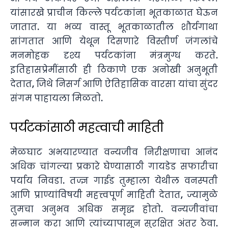
यांसारखे प्राचीन किल्ले पर्यटकांना भूतकाळात घेऊन
जातात. या भव्य वास्तू भूतकाळातील शौर्यगाथा
सांगतात आणि येथून दिसणारे विस्तीर्ण जंगलांचे
मनमोहक दृश्य पर्यटकांना मंत्रमुग्ध करते.
इतिहासप्रेमींसाठी ही ठिकाणे एक अनोखी अनुभूती
देतात, जिथे निसर्ग आणि ऐतिहासिक वारसा यांचा सुंदर
संगम पाहायला मिळतो.
पर्यटकांसाठी महत्वाची माहिती
मेळघाट अभयारण्यात वन्यजीव निरीक्षणाचा आनंद
अधिक चांगल्या प्रकारे घेण्यासाठी गायडेड सफारीचा
पर्याय निवडा. तज्ज्ञ गाईड तुम्हाला येथील वनस्पती
आणि प्राण्यांविषयी महत्त्वपूर्ण माहिती देतात, ज्यामुळे
तुमचा अनुभव अधिक समृद्ध होतो. वन्यजीवांचा
सन्मान करा आणि त्यांच्यापासून सुरक्षित अंतर ठेवा.