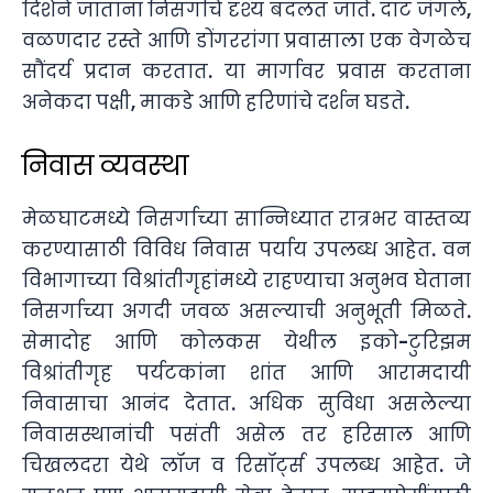
दिशेने जाताना निसर्गाचे दृश्य बदलत जाते. दाट जंगले,
वळणदार रस्ते आणि डोंगररांगा प्रवासाला एक वेगळेच
सौंदर्य प्रदान करतात. या मार्गावर प्रवास करताना
अनेकदा पक्षी, माकडे आणि हरिणांचे दर्शन घडते.
निवास व्यवस्था
मेळघाटमध्ये निसर्गाच्या सान्निध्यात रात्रभर वास्तव्य
करण्यासाठी विविध निवास पर्याय उपलब्ध आहेत. वन
विभागाच्या विश्रांतीगृहांमध्ये राहण्याचा अनुभव घेताना
निसर्गाच्या अगदी जवळ असल्याची अनुभूती मिळते.
सेमादोह आणि कोलकस येथील इको-टुरिझम
विश्रांतीगृह पर्यटकांना शांत आणि आरामदायी
निवासाचा आनंद देतात. अधिक सुविधा असलेल्या
निवासस्थानांची पसंती असेल तर हरिसाल आणि
चिखलदरा येथे लॉज व रिसॉर्ट्स उपलब्ध आहेत. जे