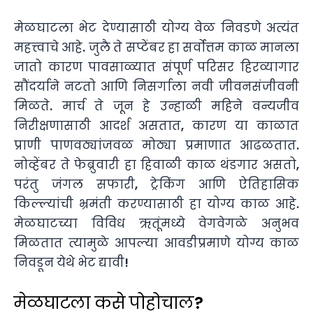
मेळघाटला भेट देण्यासाठी योग्य वेळ निवडणे अत्यंत
महत्त्वाचे आहे. जुलै ते सप्टेंबर हा सर्वोत्तम काळ मानला
जातो कारण पावसाळ्यात संपूर्ण परिसर हिरव्यागार
सौंदर्याने नटतो आणि निसर्गाला नवी जीवनसंजीवनी
मिळते. मार्च ते जून हे उन्हाळी महिने वन्यजीव
निरीक्षणासाठी आदर्श असतात, कारण या काळात
प्राणी पाणवठ्यांजवळ मोठ्या प्रमाणात आढळतात.
नोव्हेंबर ते फेब्रुवारी हा हिवाळी काळ थंडगार असतो,
परंतु जंगल सफारी, ट्रेकिंग आणि ऐतिहासिक
किल्ल्यांची भ्रमंती करण्यासाठी हा योग्य काळ आहे.
मेळघाटच्या विविध ऋतूंमध्ये वेगवेगळे अनुभव
मिळतात त्यामुळे आपल्या आवडीप्रमाणे योग्य काळ
निवडून येथे भेट द्यावी!
मेळघाटला कसे पोहोचाल?