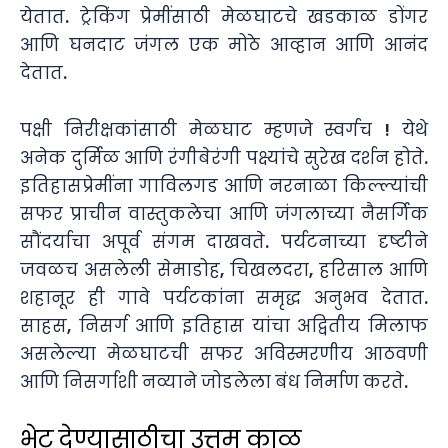
येतात. ट्रेकिंग प्रेमींसाठी मेळघाटचे खडकाळ डोंगर
आणि घनदाट जंगल एक मोठे आव्हान आणि आनंद
देतात.
पक्षी निरीक्षकांसाठी मेळघाट म्हणजे स्वर्गच ! येथे
अनेक दुर्मिळ आणि रंगीबेरंगी पक्ष्यांचे सुरेख दर्शन होते.
इतिहासप्रेमींना गाविलगड आणि नरनाळा किल्ल्यांची
सफर प्राचीन वास्तुकलेचा आणि जंगलाच्या नैसर्गिक
सौंदर्याचा अपूर्व संगम दाखवते. पर्यटनाच्या दृष्टीने
जवळच असलेली सेमाडोह, चिखलदरा, हरिसाल आणि
शहानूर ही गावे पर्यटकांना समृद्ध अनुभव देतात.
साहस, निसर्ग आणि इतिहास यांचा अद्वितीय मिलाफ
असलेल्या मेळघाटची सफर अविस्मरणीय आठवणी
आणि निसर्गाशी नव्याने जोडलेला बंध निर्माण करते.
भेट देण्यासाठीचा उत्तम काळ