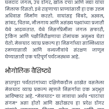
घनदाट जंगल, उंच डोंगर, खोल दऱ्या आणि नद्या यांचा
मिलाफ दिसतो. इथे राहणाऱ्या प्राण्यांसाठी हा एक उत्तम
अधिवास निर्माण करतो. वाघांसह बिबटे, अस्वल,
सांबर, चितळ, नीलगाय आणि असंख्य पक्ष्यांच्या प्रजाती
येथे आढळतात. येथे निसर्गप्रेमींना जंगल सफारी,
ट्रेकिंग आणि पक्षीनिरीक्षणाचा रोमांचक अनुभव घेता
येतो. मेळघाट व्याघ्र प्रकल्प हा निसर्गाच्या सान्निध्यात
रमण्यासाठी आणि वन्यजीवांचे संरक्षण जाणून
घेण्यासाठी एक परिपूर्ण पर्यटनस्थळ आहे.
भौगोलिक वैशिष्ट्ये
सातपुडा पर्वतरांगांच्या दक्षिणेकडील शाखेत वसलेला
मेळघाट व्याघ्र प्रकल्प म्हणजे निसर्गाचा एक अद्भुत
आविष्कार आहे. “मेळघाट” या नावाचा अर्थच “घाटांचा
संगम” असा होतो आणि खरोखरच हा प्रदेश डोंगर