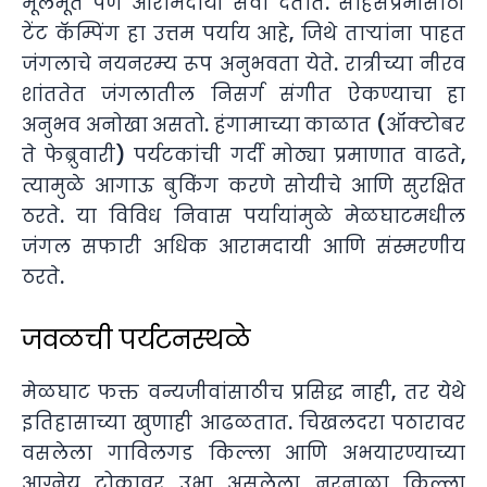
मूलभूत पण आरामदायी सेवा देतात. साहसप्रेमींसाठी
टेंट कॅम्पिंग हा उत्तम पर्याय आहे, जिथे ताऱ्यांना पाहत
जंगलाचे नयनरम्य रूप अनुभवता येते. रात्रीच्या नीरव
शांततेत जंगलातील निसर्ग संगीत ऐकण्याचा हा
अनुभव अनोखा असतो. हंगामाच्या काळात (ऑक्टोबर
ते फेब्रुवारी) पर्यटकांची गर्दी मोठ्या प्रमाणात वाढते,
त्यामुळे आगाऊ बुकिंग करणे सोयीचे आणि सुरक्षित
ठरते. या विविध निवास पर्यायांमुळे मेळघाटमधील
जंगल सफारी अधिक आरामदायी आणि संस्मरणीय
ठरते.
जवळची पर्यटनस्थळे
मेळघाट फक्त वन्यजीवांसाठीच प्रसिद्ध नाही, तर येथे
इतिहासाच्या खुणाही आढळतात. चिखलदरा पठारावर
वसलेला गाविलगड किल्ला आणि अभयारण्याच्या
आग्नेय टोकावर उभा असलेला नरनाळा किल्ला