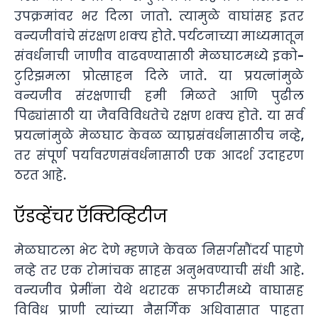
उपक्रमांवर भर दिला जातो. त्यामुळे वाघांसह इतर
वन्यजीवांचे संरक्षण शक्य होते. पर्यटनाच्या माध्यमातून
संवर्धनाची जाणीव वाढवण्यासाठी मेळघाटमध्ये इको-
टुरिझमला प्रोत्साहन दिले जाते. या प्रयत्नांमुळे
वन्यजीव संरक्षणाची हमी मिळते आणि पुढील
पिढ्यांसाठी या जैवविविधतेचे रक्षण शक्य होते. या सर्व
प्रयत्नांमुळे मेळघाट केवळ व्याघ्रसंवर्धनासाठीच नव्हे,
तर संपूर्ण पर्यावरणसंवर्धनासाठी एक आदर्श उदाहरण
ठरत आहे.
ऍडव्हेंचर ऍक्टिव्हिटीज
मेळघाटला भेट देणे म्हणजे केवळ निसर्गसौंदर्य पाहणे
नव्हे तर एक रोमांचक साहस अनुभवण्याची संधी आहे.
वन्यजीव प्रेमींना येथे थरारक सफारीमध्ये वाघासह
विविध प्राणी त्यांच्या नैसर्गिक अधिवासात पाहता