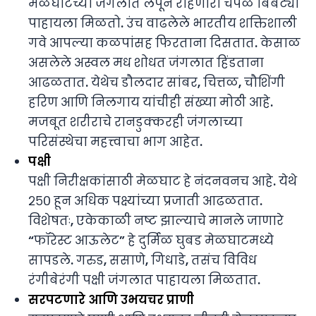
मेळघाटच्या जंगलात लपून राहणारा चपळ बिबट्या
पाहायला मिळतो. उंच वाढलेले भारतीय शक्तिशाली
गवे आपल्या कळपांसह फिरताना दिसतात. केसाळ
असलेले अस्वल मध शोधत जंगलात हिंडताना
आढळतात. येथेच डौलदार सांबर, चित्तळ, चौशिंगी
हरिण आणि निलगाय यांचीही संख्या मोठी आहे.
मजबूत शरीराचे रानडुक्करही जंगलाच्या
परिसंस्थेचा महत्त्वाचा भाग आहेत.
पक्षी
पक्षी निरीक्षकांसाठी मेळघाट हे नंदनवनच आहे. येथे
२५० हून अधिक पक्ष्यांच्या प्रजाती आढळतात.
विशेषतः, एकेकाळी नष्ट झाल्याचे मानले जाणारे
“फॉरेस्ट आऊलेट” हे दुर्मिळ घुबड मेळघाटमध्ये
सापडले. गरुड, ससाणे, गिधाडे, तसंच विविध
रंगीबेरंगी पक्षी जंगलात पाहायला मिळतात.
सरपटणारे आणि उभयचर प्राणी