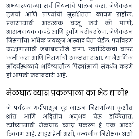
अभयारण्याच्या सर्व नियमांचे पालन करा, जेणेकरून
तुमची आणि प्राण्यांची सुरक्षितता कायम राहील.
प्रवासासाठी आवश्यक वस्तू जसे की पाणी,
आरामदायक कपडे आणि दुर्बीण बरोबर ठेवा, जेणेकरून
निसर्गाचा अधिक जवळून आस्वाद घेता येईल. पर्यावरण
संरक्षणासाठी जबाबदारीने वागा. प्लास्टिकचा वापर
कमी करा आणि निसर्गाची स्वच्छता राखा. या नैसर्गिक
सौंदर्यस्थळाचे भविष्यातील पिढ्यांसाठी संवर्धन करणे
ही आपली जबाबदारी आहे.
मेळघाट व्याघ्र प्रकल्पाला का भेट द्यावी?
जे पर्यटक गर्दीपासून दूर जाऊन निसर्गाच्या कुशीत
शांत आणि अद्वितीय अनुभव घेऊ इच्छितात,
त्यांच्यासाठी मेळघाट व्याघ्र प्रकल्प हे एक आदर्श
ठिकाण आहे. साहसप्रेमी असो, वन्यजीव निरीक्षक असो