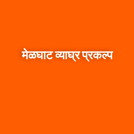
मेळघाट व्याघ्र प्रकल्प