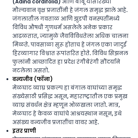
(Adina cordifolia) आणि बांबू यांसारख्या
मौल्यवान वृक्ष प्रजातींनी हे जंगल समृद्ध झाले आहे.
जंगलातील गवताळ आणि झुडपी वनस्पतींमध्ये
विविध औषधी गुणधर्म असलेले अनेक प्रकार
आढळतात, ज्यामुळे जैवविविधतेला अधिक चालना
मिळते. पावसाळा सुरू होताच हे जंगल एका जादुई
हिरव्यागार विश्वात रूपांतरित होते. विविध सिझनल
फुलांनी आच्छादित हा प्रदेश रंगीबेरंगी सौंदर्याने
नटलेला असतो.
वन्यजीव (फॉना)
मेळघाट व्याघ्र प्रकल्प हा बंगाल वाघांच्या समृद्ध
संख्येसाठी प्रसिद्ध असून, महाराष्ट्रातील एक प्रमुख
व्याघ्र संवर्धन क्षेत्र म्हणून ओळखला जातो. मात्र,
मेळघाट हे केवळ वाघांचे आश्रयस्थान नसून, इथे
असंख्य वन्यजीव प्रजातींचा वावर आहे.
इतर प्राणी