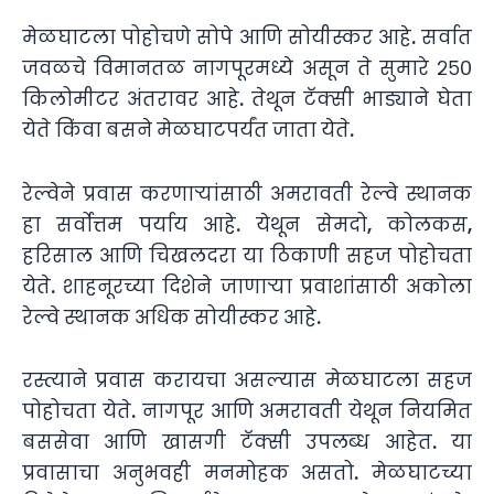
मेळघाटला पोहोचणे सोपे आणि सोयीस्कर आहे. सर्वात
जवळचे विमानतळ नागपूरमध्ये असून ते सुमारे २५०
किलोमीटर अंतरावर आहे. तेथून टॅक्सी भाड्याने घेता
येते किंवा बसने मेळघाटपर्यंत जाता येते.
रेल्वेने प्रवास करणाऱ्यांसाठी अमरावती रेल्वे स्थानक
हा सर्वोत्तम पर्याय आहे. येथून सेमदो, कोलकस,
हरिसाल आणि चिखलदरा या ठिकाणी सहज पोहोचता
येते. शाहनूरच्या दिशेने जाणाऱ्या प्रवाशांसाठी अकोला
रेल्वे स्थानक अधिक सोयीस्कर आहे.
रस्त्याने प्रवास करायचा असल्यास मेळघाटला सहज
पोहोचता येते. नागपूर आणि अमरावती येथून नियमित
बससेवा आणि खासगी टॅक्सी उपलब्ध आहेत. या
प्रवासाचा अनुभवही मनमोहक असतो. मेळघाटच्या