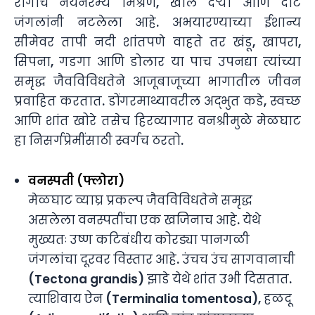
रांगांचे नयनरम्य मिश्रण, खोल दऱ्या आणि दाट
जंगलांनी नटलेला आहे. अभयारण्याच्या ईशान्य
सीमेवर तापी नदी शांतपणे वाहते तर खंडू, खापरा,
सिपना, गडगा आणि डोलार या पाच उपनद्या त्यांच्या
समृद्ध जैवविविधतेने आजूबाजूच्या भागातील जीवन
प्रवाहित करतात. डोंगरमाथ्यावरील अद्भुत कडे, स्वच्छ
आणि शांत खोरे तसेच हिरव्यागार वनश्रीमुळे मेळघाट
हा निसर्गप्रेमींसाठी स्वर्गच ठरतो.
वनस्पती (फ्लोरा)
मेळघाट व्याघ्र प्रकल्प जैवविविधतेने समृद्ध
असलेला वनस्पतींचा एक खजिनाच आहे. येथे
मुख्यतः उष्ण कटिबंधीय कोरड्या पानगळी
जंगलांचा दूरवर विस्तार आहे. उंचच उंच सागवानाची
(Tectona grandis) झाडे येथे शांत उभी दिसतात.
त्याशिवाय ऐन (Terminalia tomentosa), हळदू