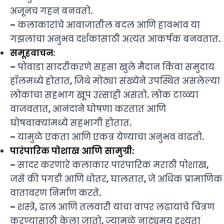
अजूनच गहन बनवतो.
– कलाकारांचे आवाजातील बदल आणि हावभाव या
गझलांचा अनुभव दर्शकांसाठी अत्यंत आकर्षक बनवतात.
समूहवाचन
:
– पोवाडा सादरीकरणे सहसा खुले मैदान किंवा समुदाय
हॉलमध्ये होतात, जिथे मोठ्या संख्येने उपस्थित असलेल्या
लोकांचा सहभाग खूप उत्साही असतो. लोक टाळ्या
वाजवतात, आनंदाने घोषणा करतात आणि
घोषवाक्यांमध्ये सहभागी होतात.
– यामुळे एकता आणि एकत्र येण्याचा अनुभव वाढतो.
पारंपारिक पोशाख आणि सामुग्री:
– सादर करणारे कलाकार पारंपारिक मराठी पोशाख,
जसे की पगडी आणि धोतर, घालतात, जे अधिक प्रामाणिक
वातावरण निर्माण करते.
– शस्त्रे, ढाल आणि तलवारी यांचा वापर लढायांचे चित्रण
करण्यासाठी केला जातो, ज्यामुळे नाट्यमय दृश्यता