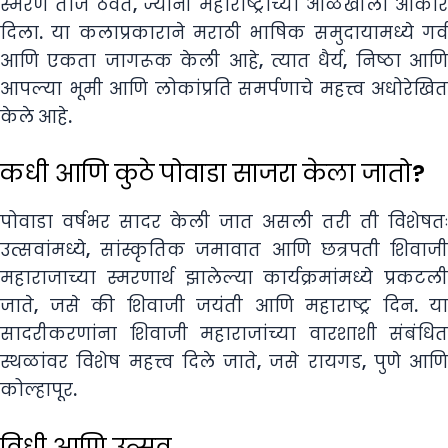
स्मरण ताजं ठेवते, ज्यांनी महाराष्ट्राच्या ओळखीला आकार
दिला. या कलाप्रकाराने मराठी भाषिक समुदायामध्ये गर्व
आणि एकता जागरूक केली आहे, त्यात धैर्य, निष्ठा आणि
आपल्या भूमी आणि लोकांप्रति समर्पणाचे महत्त्व अधोरेखित
केले आहे.
कधी आणि कुठे पोवाडा साजरा केला जातो?
पोवाडा वर्षभर सादर केली जात असली तरी ती विशेषतः
उत्सवांमध्ये, सांस्कृतिक जमावात आणि छत्रपती शिवाजी
महाराजाच्या स्मरणार्थ झालेल्या कार्यक्रमांमध्ये प्रकटली
जाते, जसे की शिवाजी जयंती आणि महाराष्ट्र दिन. या
सादरीकरणांना शिवाजी महाराजांच्या वारशाशी संबंधित
स्थळांवर विशेष महत्त्व दिले जाते, जसे रायगड, पुणे आणि
कोल्हापूर.
विधी आणि उत्सव