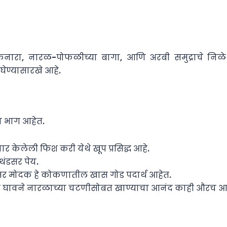
नारा, नारळ-पोफळीच्या बागा, आणि अरबी समुद्राचे निळे पा
घेण्यासारखे आहे.
य भाग आहेत.
केलेली फिश करी येथे खूप प्रसिद्ध आहे.
थंडसर पेय.
सर मोदक हे कोकणातील खास गोड पदार्थ आहेत.
ले घावने नारळाच्या चटणीसोबत खाण्याचा आनंद काही औरच आह