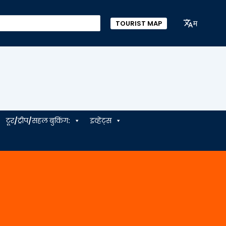
म
TOURIST MAP
टूर/ट्रीप/सहल बुकिंग:
इव्हेंट्स