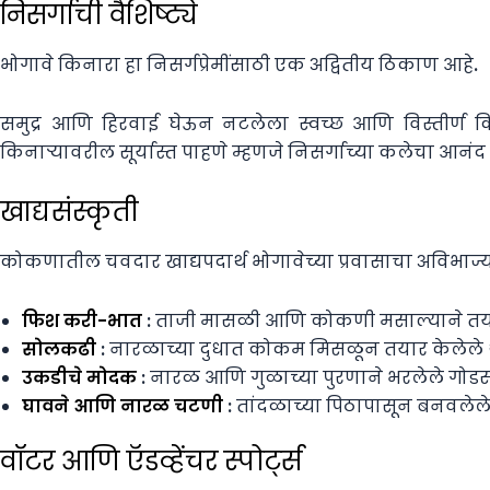
निसर्गाची वैशिष्ट्ये
भोगावे किनारा हा निसर्गप्रेमींसाठी एक अद्वितीय ठिकाण आहे.
समुद्र आणि हिरवाई घेऊन नटलेला स्वच्छ आणि विस्तीर्ण कि
किनाऱ्यावरील सूर्यास्त पाहणे म्हणजे निसर्गाच्या कलेचा आनंद 
खाद्यसंस्कृती
कोकणातील चवदार खाद्यपदार्थ भोगावेच्या प्रवासाचा अविभाज्
फिश करी-भात
: ताजी मासळी आणि कोकणी मसाल्याने तयार 
सोलकढी
: नारळाच्या दुधात कोकम मिसळून तयार केलेले 
उकडीचे मोदक
: नारळ आणि गुळाच्या पुरणाने भरलेले गोड
घावने आणि नारळ चटणी
: तांदळाच्या पिठापासून बनवले
वॉटर आणि ऍडव्हेंचर स्पोर्ट्स