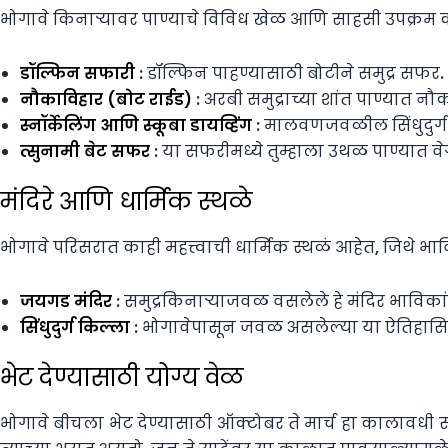
भोगावे किनाऱ्यावर पाण्याचे विविध खेळ आणि साहसी उपक्रम क
डॉल्फिन सफारी
: डॉल्फिन पाहण्यासाठी बोटीने समुद्र सफर.
नौकाविहार (बोट राईड)
: अरबी समुद्राच्या शांत पाण्यात न
स्नॉर्केलिंग आणि स्कूबा डायव्हिंग
: मालवणजवळील सिंधुदुर्ग क
त्सुनामी बेट सफर
: या सफरीमध्ये तुम्हाला उथळ पाण्यात 
मंदिरे आणि धार्मिक स्थळे
भोगावे परिसरात काही महत्त्वाची धार्मिक स्थळं आहेत, जिथे
जयगड मंदिर
: समुद्रकिनाऱ्याजवळ वसलेले हे मंदिर भाविकां
सिंधुदुर्ग किल्ला
: भोगावेपासून जवळ असलेल्या या ऐतिहासिक
भेट देण्यासाठी योग्य वेळ
भोगावे बीचला भेट देण्यासाठी ऑक्टोबर ते मार्च हा कालावध