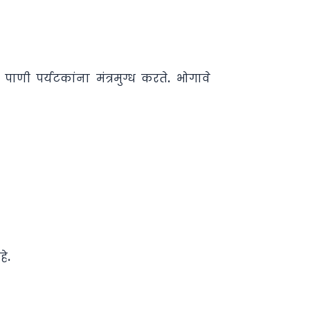
णी पर्यटकांना मंत्रमुग्ध करते. भोगावे
े.