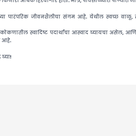
े किनारा अधिक हिरवागार होतो. मात्र, पावसाळ्यात पाण्यात जा
्या पारंपरिक जीवनशैलीचा संगम आहे. येथील स्वच्छ वाळू, 
ोकणातील स्वादिष्ट पदार्थांचा आस्वाद घ्यायचा असेल, आणि
 आहे.
 घ्या!