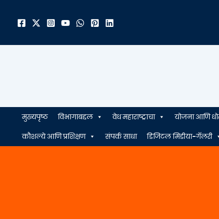
मजकुरावर
जा
मुख्यपृष्ठ
विभागाबद्दल
वेध महाराष्ट्राचा
योजना आणि धो
कौशल्ये आणि प्रशिक्षण
संपर्क साधा
डिजिटल मिडीया-गॅलरी