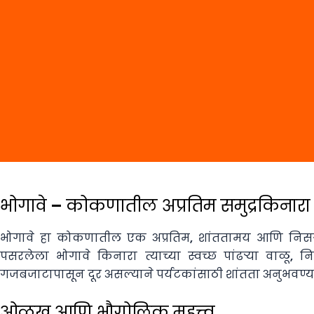
भोगावे – कोकणातील अप्रतिम समुद्रकिनारा
भोगावे हा कोकणातील एक अप्रतिम, शांततामय आणि निसर्गरम्य 
पसरलेला भोगावे किनारा त्याच्या स्वच्छ पांढऱ्या वाळू, न
गजबजाटापासून दूर असल्याने पर्यटकांसाठी शांतता अनुभवण्य
ओळख आणि भौगोलिक महत्त्व