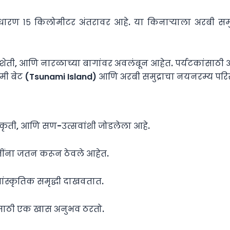
 साधारण १५ किलोमीटर अंतरावर आहे. या किनाऱ्याला अरबी स
 शेती, आणि नारळाच्या बागांवर अवलंबून आहेत. पर्यटकांसाठी 
्सुनामी बेट (Tsunami Island) आणि अरबी समुद्राचा नयनरम्य परिस
ृती, आणि सण-उत्सवांशी जोडलेला आहे.
ींना जतन करून ठेवले आहेत.
ांस्कृतिक समृद्धी दाखवतात.
ांसाठी एक खास अनुभव ठरतो.