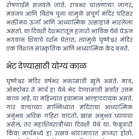
रोषणाईने सजवले जाते. रात्रभर चालणाऱ्या जागर,
मंत्रजप आणि विशेष पूजा यामुळे संपूर्ण मंदिर परिसर
भक्तीमय ऊर्जा आणि आध्यात्मिक उत्साहाने भारलेला
असतो. या दिवशी देशभरातून हजारो भाविक येथे येऊन
भगवान शिवाचे दर्शन घेतात, त्यामुळे घृष्णेश्वर मंदिर
एक विशाल सांस्कृतिक आणि आध्यात्मिक केंद्र बनते.
भेट देण्यासाठी योग्य काळ
घृष्णेश्वर मंदिर वर्षभर भक्तांसाठी खुले असते. मात्र,
ऑक्टोबर ते मार्च हा येथे भेट देण्यासाठी सर्वांत उत्तम
काळ आहे. या महिन्यांत हवामान आल्हाददायक असते.
गार वाऱ्याच्या सान्निध्यात मंदिराचा आध्यात्मिक
अनुभव अधिक गहिरा वाटतो. खास अनुभव घ्यायचा
असेल, तर महाशिवरात्रीच्या दिवशी येथे या. फेब्रुवारी
किंवा मार्चमध्ये हा उत्सव थाटामाटात साजरा होतो.