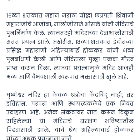
१६व्या शतकात महान मराठा योद्धा छत्रपती शिवाजी
महाराजांचे आजोबा, मालोजीराजे भोसले यांनी मंदिराचे
पुनर्निर्माण केले. त्यानंतरही मंदिराच्या देखभालीसाठी
सतत प्रयत्न झाले. अखेरीस, १८व्या शतकात इंदोरच्या
प्रसिद्ध महाराणी अहिल्याबाई होळकर यांनी भव्य
पुनर्बांधणी केली आणि मंदिराला पुन्हा एकदा गौरव
प्राप्त करून दिला. त्यांच्या प्रयत्नांमुळे मंदिर आजही
भव्य आणि वैभवशाली स्वरूपात भक्तांसाठी खुले आहे.
घृष्णेश्वर मंदिर हा केवळ श्रद्धेचा केंद्रबिंदू नाही, तर
इतिहास, परंपरा आणि स्थापत्यकलेचे एक जिवंत
उदाहरण आहे. अनेक संकटांवर मात करून टिकून
राहिलेल्या या मंदिराचे संरक्षण भविष्यातील
पिढ्यांसाठी झाले, याचे श्रेय अहिल्याबाई होळकर
यांच्या अथक प्रयत्नांना जाते.