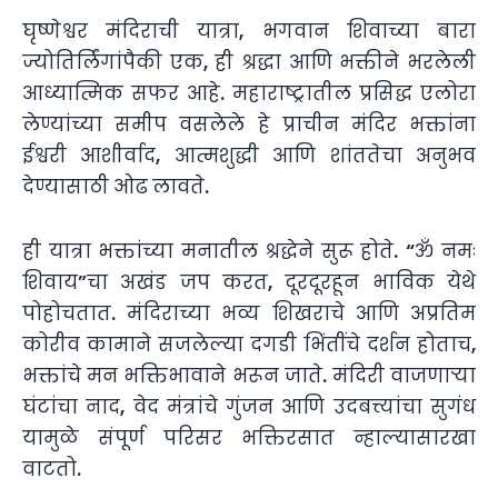
घृष्णेश्वर मंदिराची यात्रा, भगवान शिवाच्या बारा
ज्योतिर्लिंगांपैकी एक, ही श्रद्धा आणि भक्तीने भरलेली
आध्यात्मिक सफर आहे. महाराष्ट्रातील प्रसिद्ध एलोरा
लेण्यांच्या समीप वसलेले हे प्राचीन मंदिर भक्तांना
ईश्वरी आशीर्वाद, आत्मशुद्धी आणि शांततेचा अनुभव
देण्यासाठी ओढ लावते.
ही यात्रा भक्तांच्या मनातील श्रद्धेने सुरू होते. “ॐ नमः
शिवाय”चा अखंड जप करत, दूरदूरहून भाविक येथे
पोहोचतात. मंदिराच्या भव्य शिखराचे आणि अप्रतिम
कोरीव कामाने सजलेल्या दगडी भिंतींचे दर्शन होताच,
भक्तांचे मन भक्तिभावाने भरून जाते. मंदिरी वाजणाऱ्या
घंटांचा नाद, वेद मंत्रांचे गुंजन आणि उदबत्त्यांचा सुगंध
यामुळे संपूर्ण परिसर भक्तिरसात न्हाल्यासारखा
वाटतो.