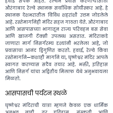
हवाई संपर्क आहेत. रेल्वेने प्रवास करणाऱ्यांसाठी
औरंगाबाद रेल्वे स्थानक सर्वाधिक सोयीस्कर आहे. हे
स्थानक देशभरातील विविध शहरांशी उत्तम जोडलेले
आहे. रस्तेमार्गानेही मंदिर सहज गाठता येते. औरंगाबाद
आणि आसपासच्या भागातून राज्य परिवहन बस सेवा
आणि खाजगी टॅक्सी उपलब्ध असतात. मंदिराकडे
जाणारा मार्ग निसर्गरम्य दृश्यांनी भरलेला आहे, जो
प्रवासाचा आनंद द्विगुणित करतो. हवाई, रेल्वे किंवा
रस्तेमार्गाने—कशाही मार्गाने या, घृष्णेश्वर मंदिर आपले
स्वागत करण्यास सदैव तयार आहे. भक्ती, इतिहास
आणि निसर्ग यांचा अद्वितीय मिलाफ येथे अनुभवायला
मिळतो.
आसपासची पर्यटन स्थळे
घृष्णेश्वर मंदिराची यात्रा म्हणजे केवळ एक धार्मिक
अनुभव नाही, तर इतिहास, संस्कृती आणि