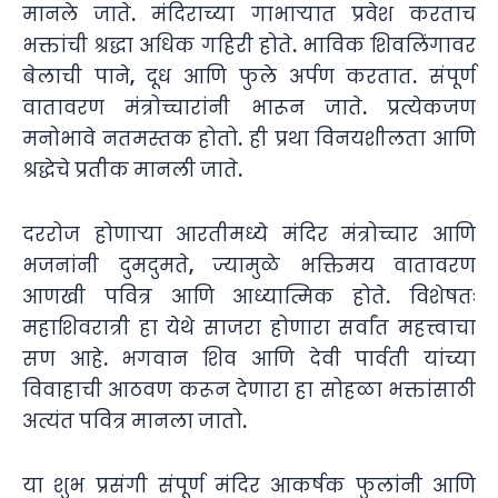
मानले जाते. मंदिराच्या गाभाऱ्यात प्रवेश करताच
भक्तांची श्रद्धा अधिक गहिरी होते. भाविक शिवलिंगावर
बेलाची पाने, दूध आणि फुले अर्पण करतात. संपूर्ण
वातावरण मंत्रोच्चारांनी भारून जाते. प्रत्येकजण
मनोभावे नतमस्तक होतो. ही प्रथा विनयशीलता आणि
श्रद्धेचे प्रतीक मानली जाते.
दररोज होणाऱ्या आरतीमध्ये मंदिर मंत्रोच्चार आणि
भजनांनी दुमदुमते, ज्यामुळे भक्तिमय वातावरण
आणखी पवित्र आणि आध्यात्मिक होते. विशेषतः
महाशिवरात्री हा येथे साजरा होणारा सर्वांत महत्त्वाचा
सण आहे. भगवान शिव आणि देवी पार्वती यांच्या
विवाहाची आठवण करून देणारा हा सोहळा भक्तांसाठी
अत्यंत पवित्र मानला जातो.
या शुभ प्रसंगी संपूर्ण मंदिर आकर्षक फुलांनी आणि