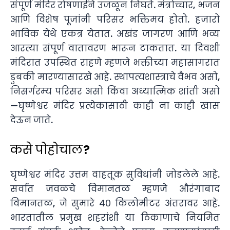
संपूर्ण मंदिर रोषणाईने उजळून निघते. मंत्रोच्चार, भजन
आणि विशेष पूजांनी परिसर भक्तिमय होतो. हजारो
भाविक येथे एकत्र येतात. अखंड जागरण आणि भव्य
आरत्या संपूर्ण वातावरण भारून टाकतात. या दिवशी
मंदिरात उपस्थित राहणे म्हणजे भक्तीच्या महासागरात
डुबकी मारण्यासारखे आहे. स्थापत्यशास्त्राचे वैभव असो,
निसर्गरम्य परिसर असो किंवा अध्यात्मिक शांती असो
—घृष्णेश्वर मंदिर प्रत्येकासाठी काही ना काही खास
देऊन जाते.
कसे पोहोचाल?
घृष्णेश्वर मंदिर उत्तम वाहतूक सुविधांनी जोडलेले आहे.
सर्वांत जवळचे विमानतळ म्हणजे औरंगाबाद
विमानतळ, जे सुमारे ४० किलोमीटर अंतरावर आहे.
भारतातील प्रमुख शहरांशी या ठिकाणाचे नियमित