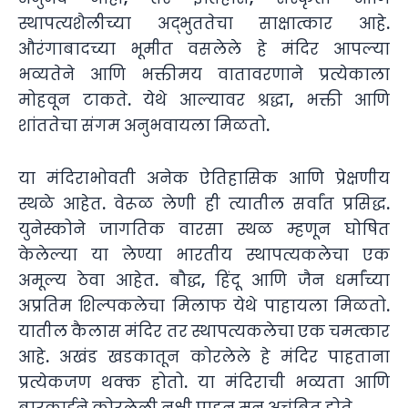
स्थापत्यशैलीच्या अद्भुततेचा साक्षात्कार आहे.
औरंगाबादच्या भूमीत वसलेले हे मंदिर आपल्या
भव्यतेने आणि भक्तीमय वातावरणाने प्रत्येकाला
मोहवून टाकते. येथे आल्यावर श्रद्धा, भक्ती आणि
शांततेचा संगम अनुभवायला मिळतो.
या मंदिराभोवती अनेक ऐतिहासिक आणि प्रेक्षणीय
स्थळे आहेत. वेरूळ लेणी ही त्यातील सर्वांत प्रसिद्ध.
युनेस्कोने जागतिक वारसा स्थळ म्हणून घोषित
केलेल्या या लेण्या भारतीय स्थापत्यकलेचा एक
अमूल्य ठेवा आहेत. बौद्ध, हिंदू आणि जैन धर्मांच्या
अप्रतिम शिल्पकलेचा मिलाफ येथे पाहायला मिळतो.
यातील कैलास मंदिर तर स्थापत्यकलेचा एक चमत्कार
आहे. अखंड खडकातून कोरलेले हे मंदिर पाहताना
प्रत्येकजण थक्क होतो. या मंदिराची भव्यता आणि
बारकाईने कोरलेली नक्षी पाहून मन अचंबित होते.