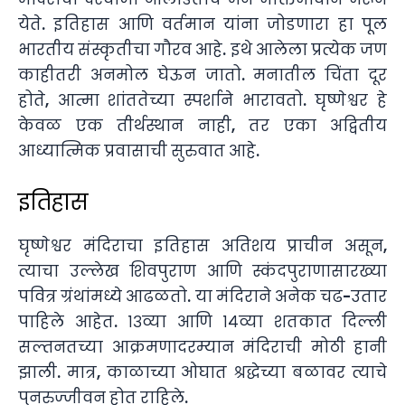
येते. इतिहास आणि वर्तमान यांना जोडणारा हा पूल
भारतीय संस्कृतीचा गौरव आहे. इथे आलेला प्रत्येक जण
काहीतरी अनमोल घेऊन जातो. मनातील चिंता दूर
होते, आत्मा शांततेच्या स्पर्शाने भारावतो. घृष्णेश्वर हे
केवळ एक तीर्थस्थान नाही, तर एका अद्वितीय
आध्यात्मिक प्रवासाची सुरुवात आहे.
इतिहास
घृष्णेश्वर मंदिराचा इतिहास अतिशय प्राचीन असून,
त्याचा उल्लेख शिवपुराण आणि स्कंदपुराणासारख्या
पवित्र ग्रंथांमध्ये आढळतो. या मंदिराने अनेक चढ-उतार
पाहिले आहेत. १३व्या आणि १४व्या शतकात दिल्ली
सल्तनतच्या आक्रमणादरम्यान मंदिराची मोठी हानी
झाली. मात्र, काळाच्या ओघात श्रद्धेच्या बळावर त्याचे
पुनरुज्जीवन होत राहिले.