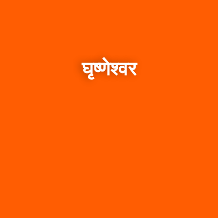
घृष्णेश्वर