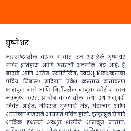
घृष्णेश्वर
महाराष्ट्रातील वेरूळ गावात उभे असलेले घृष्णेश्वर
मंदिर इतिहास आणि भक्तीची अनमोल भेट आहे. हे
बारावे आणि अंतिम ज्योतिर्लिंग, स्वयंभू शिवशंकराचा
पवित्र निवास! मंदिरात प्रवेश करताच वातावरण
भारावून जाते आणि भिंतींवरील नाजूक कोरीव काम
मंत्रमुग्ध करते. प्राचीन काळातील कथा इथे अजूनही
जिवंत आहेत. मंदिरात घुमणारे मंत्र, घंटानाद आणि
भक्तांच्या गजराने आसमंत पवित्र होतो. दूरदूरहून येणारे
भाविक इथल्या अद्भुत शक्तीने भारावून जातात.
मंदिराचा दरवाजा ओलांडताच मन भक्तिभावाने भरून