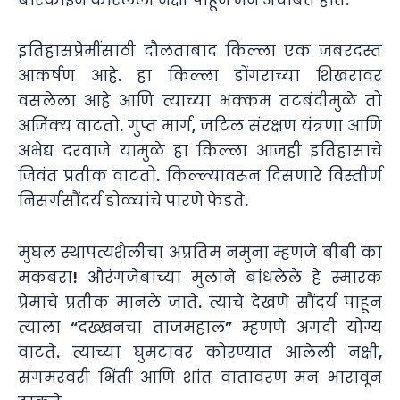
इतिहासप्रेमींसाठी दौलताबाद किल्ला एक जबरदस्त
आकर्षण आहे. हा किल्ला डोंगराच्या शिखरावर
वसलेला आहे आणि त्याच्या भक्कम तटबंदीमुळे तो
अजिंक्य वाटतो. गुप्त मार्ग, जटिल संरक्षण यंत्रणा आणि
अभेद्य दरवाजे यामुळे हा किल्ला आजही इतिहासाचे
जिवंत प्रतीक वाटतो. किल्ल्यावरून दिसणारे विस्तीर्ण
निसर्गसौंदर्य डोळ्यांचे पारणे फेडते.
मुघल स्थापत्यशैलीचा अप्रतिम नमुना म्हणजे बीबी का
मकबरा! औरंगजेबाच्या मुलाने बांधलेले हे स्मारक
प्रेमाचे प्रतीक मानले जाते. त्याचे देखणे सौंदर्य पाहून
त्याला “दख्खनचा ताजमहाल” म्हणणे अगदी योग्य
वाटते. त्याच्या घुमटावर कोरण्यात आलेली नक्षी,
संगमरवरी भिंती आणि शांत वातावरण मन भारावून