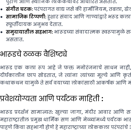
पुराण आणि स्थानिक लोककथांवर आधारित असतात.
संगीत घटक:
परंपरागत वाद्य जसे की हार्मोनियम, तबला,
सामाजिक टिप्पणी:
हुशार संवाद आणि गाण्यांद्वारे भरूड कल
स्फूर्तीदायक अनुभव देतात.
समुदायातील सहभाग:
भारूडच्या संवादात्मक स्वरूपामुळे 
असतात.
भारूडचे ठळक वैशिष्ट्ये
भारूड एक कला रूप आहे जे फक्त मनोरंजनाचे साधन नाही, त
दीर्घकालीन छाप सोडतात, जे त्यांना त्यांच्या मूल्ये आणि
कथाकथन यामुळे ते सर्व वयाच्या लोकांसाठी आकर्षक आणि 
प्रवेशयोग्यता आणि पर्यटक माहिती :
भारूड प्रदर्शनं सामान्यत: खुल्या जागा, मंदीर आवार आणि
महाराष्ट्रातील प्रमुख धार्मिक सण आणि मेळ्यांमध्ये पर्यटक भा
पाहणे किंवा सहभागी होणे हे महाराष्ट्राच्या लोककला परंपरां