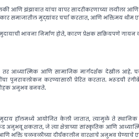
 ढोलकी आणि झंझावात यांचा वापर सादरीकरणाच्या लयीला आण
ाकार समाजातील मुद्द्यांवर चर्चा करतात, आणि भक्तिमय थीम एकत
समुदायाची भावना निर्माण होते, कारण प्रेक्षक सक्रियपणे गा
र आध्यात्मिक आणि सामाजिक मार्गदर्शक देखील आहे. चवदार 
 कृतींचा पुनरावलोकन करण्यासाठी प्रेरित करतात. भरूडची रं
मोहक अनुभव बनवते.
 समुदाय हॉलमध्ये आयोजित केली जातात, त्यामुळे ते स्थान
रूड अनुभवू शकतात, जे त्या क्षेत्राच्या सांस्कृतिक आणि आध्यात
चे आणि भक्ति चळवळीच्या दीर्घकालीन वारशाचे अनुभव घेण्याचे ए