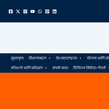
मजकुरावर
जा
मुख्यपृष्ठ
विभागाबद्दल
वेध महाराष्ट्राचा
योजना आणि धो
कौशल्ये आणि प्रशिक्षण
संपर्क साधा
डिजिटल मिडीया-गॅलरी