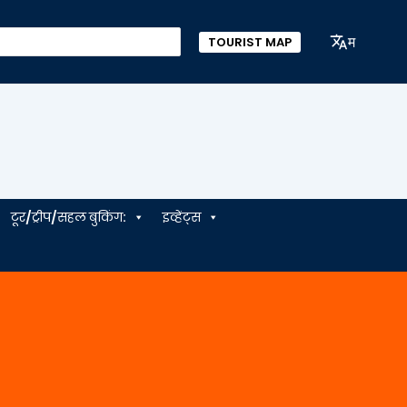
म
TOURIST MAP
टूर/ट्रीप/सहल बुकिंग:
इव्हेंट्स