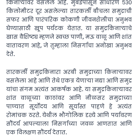
किनाऱ्यावर वसलेले आहे. मुंबईपासून साधारण ५३०
किलोमीटर दूर असलेल्या तारकर्ली बीचला समुद्राची
सफर आणि पारंपरिक कोकणी जीवनशैलीचा अनुभव
घेण्यासाठी खूप पर्यटक येतात. या समुद्रकिनाऱ्याचे
खास वैशिष्ट्य म्हणजे स्वच्छ पाणी, मऊ वाळू आणि शांत
वातावरण आहे, जे तुम्हाला निसर्गाचा अनोखा अनुभव
देते.
तारकर्ली समुद्रकिनारा अरबी समुद्राच्या किनाऱ्यावर
वसलेला आहे आणि तेथे एकत्र येणाऱ्या नद्या आणि समुद्र
यांचा संगम अत्यंत आकर्षक आहे. या समुद्रकिनाऱ्यावर
शांत वाळूच्या काठांवर आणि नीळसर समुद्राच्या
पाण्यात सूर्योदय आणि सूर्यास्त पाहणे हे अत्यंत
रोमांचक ठरते. येथील भौगोलिक दृश्ये आणि पर्यावरण
सौंदर्य आपल्याला निसर्गाच्या जवळ आणतात आणि
एक विलक्षण सौंदर्य देतात.