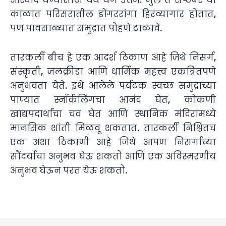
आस्वाद घेण्यासाठी येथे येणे उत्तम. जुलै ते सप्टेंबर या
काळात परिसरातील डोंगररांगा हिरव्यागार होतात,
पण पावसाळ्यात समुद्रात पोहणे टाळावे.
तारकर्ली बीच हे एक आदर्श ठिकाण आहे जिथे निसर्ग,
संस्कृती, जलक्रीडा आणि धार्मिक महत्त्व एकत्रितपणे
अनुभवता येते. इथे आलेले पर्यटक स्वच्छ समुद्राच्या
पाण्यात स्नॉर्कलिंगचा आनंद घेत, कोकणी
खाद्यपदार्थांचा चव घेत आणि स्थानिक मंदिरांमध्ये
मानसिक शांती मिळवू शकतात. तारकर्ली निश्चितच
एक अशा ठिकाणी आहे जिथे आपण निसर्गाच्या
सौंदर्याचा अनुभव घेऊ शकतो आणि एक अविस्मरणीय
अनुभव घेऊन परत येऊ शकतो.