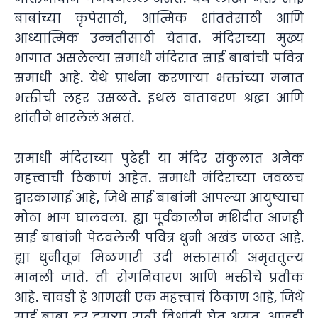
बाबांच्या कृपेसाठी, आत्मिक शांततेसाठी आणि
आध्यात्मिक उन्नतीसाठी येतात. मंदिराच्या मुख्य
भागात असलेल्या समाधी मंदिरात साई बाबांची पवित्र
समाधी आहे. येथे प्रार्थना करणाऱ्या भक्तांच्या मनात
भक्तीची लहर उसळते. इथलं वातावरण श्रद्धा आणि
शांतीने भारलेलं असतं.
समाधी मंदिराच्या पुढेही या मंदिर संकुलात अनेक
महत्त्वाची ठिकाणं आहेत. समाधी मंदिराच्या जवळच
द्वारकामाई आहे, जिथे साई बाबांनी आपल्या आयुष्याचा
मोठा भाग घालवला. ह्या पूर्वकालीन मशिदीत आजही
साई बाबांनी पेटवलेली पवित्र धुनी अखंड जळत आहे.
ह्या धुनीतून मिळणारी उदी भक्तांसाठी अमृततुल्य
मानली जाते. ती रोगनिवारण आणि भक्तीचे प्रतीक
आहे. चावडी हे आणखी एक महत्त्वाचं ठिकाण आहे, जिथे
साई बाबा दर दुसऱ्या रात्री विश्रांती घेत असत. आजही