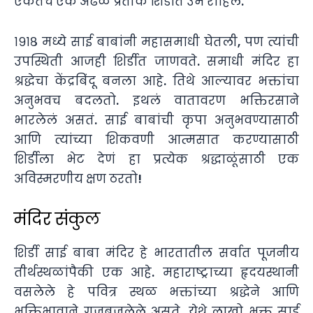
एकतेचं एक अढळ प्रतीक शिर्डीत उभं राहिलं.
१९१८ मध्ये साई बाबांनी महासमाधी घेतली, पण त्यांची
उपस्थिती आजही शिर्डीत जाणवते. समाधी मंदिर हा
श्रद्धेचा केंद्रबिंदू बनला आहे. तिथे आल्यावर भक्तांचा
अनुभवच बदलतो. इथलं वातावरण भक्तिरसाने
भारलेलं असतं. साई बाबांची कृपा अनुभवण्यासाठी
आणि त्यांच्या शिकवणी आत्मसात करण्यासाठी
शिर्डीला भेट देणं हा प्रत्येक श्रद्धाळूंसाठी एक
अविस्मरणीय क्षण ठरतो!
मंदिर संकुल
शिर्डी साई बाबा मंदिर हे भारतातील सर्वात पूजनीय
तीर्थस्थळांपैकी एक आहे. महाराष्ट्राच्या हृदयस्थानी
वसलेले हे पवित्र स्थळ भक्तांच्या श्रद्धेने आणि
भक्तिभावाने गजबजलेले असते. येथे लाखो भक्त साई