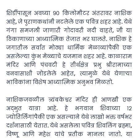
शिर्डीपासून अवघ्या ९० किलोमीटर अंतरावर नाशिक
आहे, जे पुराणकथांनी नटलेले एक पवित्र शहर आहे. येथे
गंगा समजली जाणारी गोदावरी नदी वाहते, जी या
ठिकाणाच्या आध्यात्मिक तेजात भर घालते. नाशिक हे
जगातील सर्वात मोठ्या धार्मिक मेळाव्यांपैकी एक
असलेल्या कुंभ मेळ्याचे यजमान शहर आहे. काळाराम
मंदिर आणि पंचवटी हे तीर्थक्षेत्र प्रभु श्रीरामाच्या
वनवासाशी जोडलेले आहेत, त्यामुळे येथे येणाऱ्या
भाविकांना विशेष आध्यात्मिक अनुभव मिळतो.
नाशिकजवळील त्र्यंबकेश्वर मंदिर ही आणखी एक
अद्भुत यात्रा आहे. हे भगवान शिवाच्या १२
ज्योतिर्लिंगांपैकी एक असल्याने येथे लाखो भक्त वर्षभर
दर्शनासाठी येतात. येथे असलेला पवित्र शिवलिंग ब्रह्मा,
विष्णू आणि महेश यांचे प्रतीक मानला जातो. या