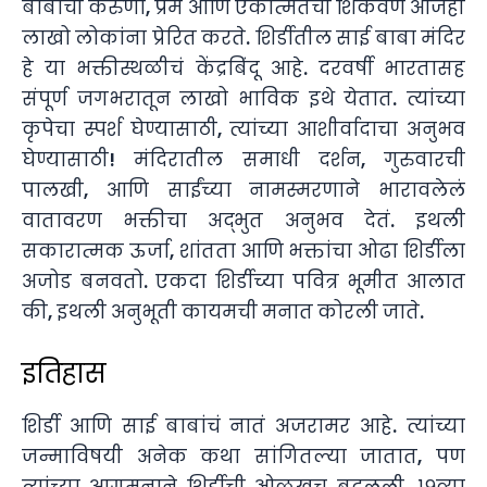
बाबांची करुणा, प्रेम आणि एकात्मतेची शिकवण आजही
लाखो लोकांना प्रेरित करते. शिर्डीतील साई बाबा मंदिर
हे या भक्तीस्थळीचं केंद्रबिंदू आहे. दरवर्षी भारतासह
संपूर्ण जगभरातून लाखो भाविक इथे येतात. त्यांच्या
कृपेचा स्पर्श घेण्यासाठी, त्यांच्या आशीर्वादाचा अनुभव
घेण्यासाठी! मंदिरातील समाधी दर्शन, गुरुवारची
पालखी, आणि साईंच्या नामस्मरणाने भारावलेलं
वातावरण भक्तीचा अद्भुत अनुभव देतं. इथली
सकारात्मक ऊर्जा, शांतता आणि भक्तांचा ओढा शिर्डीला
अजोड बनवतो. एकदा शिर्डीच्या पवित्र भूमीत आलात
की, इथली अनुभूती कायमची मनात कोरली जाते.
इतिहास
शिर्डी आणि साई बाबांचं नातं अजरामर आहे. त्यांच्या
जन्माविषयी अनेक कथा सांगितल्या जातात, पण