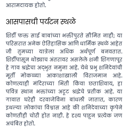
आरामदायक होतो.
आसपासची पर्यटन स्थळे
शिर्डी फक्त साई बाबांच्या भक्तीपुरते सीमित नाही; या
परिसरात अनेक ऐतिहासिक आणि धार्मिक स्थळे आहेत
जी तुमच्या यात्रेला अधिक अर्थपूर्ण बनवतात.
शिर्डीपासून थोड्याच अंतरावर असलेले शनी शिंगणापूर
हे गाव श्रद्धेचा अद्भुत नमुना आहे. येथे प्रभु शनिदेवांची
मूर्ती मोकळ्या आकाशाखाली विराजमान आहे.
कोणत्याही मंदिराच्या भिंती किंवा छताशिवाय, हा
पवित्र स्थान भक्तांच्या अटूट श्रद्धेचे प्रतीक आहे. या
गावात घरेही दरवाजेविना बांधली जातात, कारण
इथल्या लोकांचा विश्वास आहे की शनिदेवाच्या कृपेने
कोणतीही चोरी होत नाही. हे दृश्य पाहून प्रत्येक जण
अचंबित होतो.