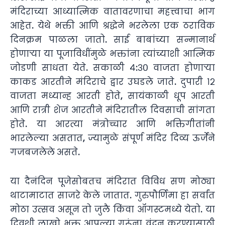
मंदिराच्या आध्यात्मिक वातावरणाचा महत्त्वाचा भाग
आहेत. येथे भक्ती आणि श्रद्धेने भरलेला एक ठराविक
दिनक्रम पाळला जातो. साई बाबांच्या सन्मानार्थ
होणाऱ्या या पूजाविधींमुळे भक्तांना त्यांच्याशी आत्मिक
जोडणी साधता येते. सकाळी ४:३० वाजता होणाऱ्या
काकड आरतीने मंदिराचे द्वार उघडले जाते. दुपारी १२
वाजता मध्यान्ह आरती होते, सायंकाळी धूप आरती
आणि रात्री शेज आरतीने मंदिरातील दिवसाची सांगता
होते. या आरत्या मंत्रोच्चार आणि भक्तिगीतांनी
भारलेल्या असतात, ज्यामुळे संपूर्ण मंदिर दिव्य ऊर्जेने
गजबजलेले असते.
या दैनंदिन पूजेसोबतच मंदिरात विविध सण मोठ्या
थाटामाटात साजरे केले जातात. गुरुपौर्णिमा हा सर्वांत
मोठा उत्सव असून तो जुलै किंवा ऑगस्टमध्ये येतो. या
दिवशी लाखो भक्त आपल्या गुरूंना वंदन करण्यासाठी