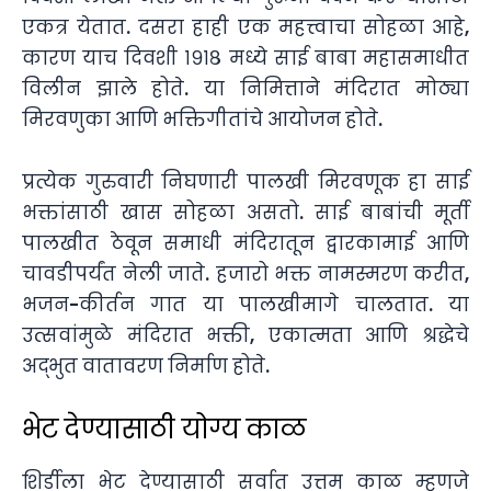
एकत्र येतात. दसरा हाही एक महत्त्वाचा सोहळा आहे,
कारण याच दिवशी १९१८ मध्ये साई बाबा महासमाधीत
विलीन झाले होते. या निमित्ताने मंदिरात मोठ्या
मिरवणुका आणि भक्तिगीतांचे आयोजन होते.
प्रत्येक गुरुवारी निघणारी पालखी मिरवणूक हा साई
भक्तांसाठी खास सोहळा असतो. साई बाबांची मूर्ती
पालखीत ठेवून समाधी मंदिरातून द्वारकामाई आणि
चावडीपर्यंत नेली जाते. हजारो भक्त नामस्मरण करीत,
भजन-कीर्तन गात या पालखीमागे चालतात. या
उत्सवांमुळे मंदिरात भक्ती, एकात्मता आणि श्रद्धेचे
अद्भुत वातावरण निर्माण होते.
भेट देण्यासाठी योग्य काळ
शिर्डीला भेट देण्यासाठी सर्वात उत्तम काळ म्हणजे