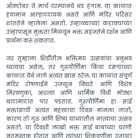
ऑक्टोबर ते मार्च दरम्यानचे थंड हंगाम. या काळात
हवामान आल्हाददायक असते आणि मंदिर परिसर
शांततेने न्हालेला असतो. उन्हाळ्याच्या कडाक्याच्या
उन्हापासून मुक्तता मिळवून भक्त सहजतेने दर्शन आणि
प्रार्थना करू शकतात.
जर तुम्हाला शिर्डीतील भक्तिमय उत्सवांचा अनुभव
घ्यायचा असेल, तर गुरुपौर्णिमा किंवा दसऱ्याच्या
काळात येथे जाणे अत्यंत खास ठरेल. या काळात संपूर्ण
मंदिर रोषणाईने उजळून निघते आणि विशेष
मिरवणुका, आरत्या आणि धार्मिक विधी मोठ्या
थाटामाटात पार पडतात. गुरुपौर्णिमा हा साई
भक्तांसाठी अत्यंत महत्त्वाचा दिवस मानला जातो,
कारण तो गुरु आणि शिष्य यांच्यातील नात्याचा उत्सव
असतो. या दिवशी लाखो भक्त साई बाबांच्या चरणी
नतमस्तक होतात आणि त्यांच्या शिकवणींना उजाळा