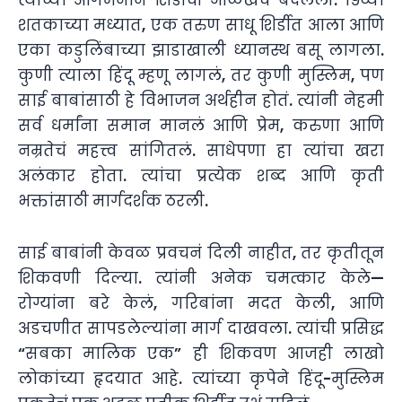
त्यांच्या आगमनाने शिर्डीची ओळखच बदलली. १९व्या
शतकाच्या मध्यात, एक तरुण साधू शिर्डीत आला आणि
एका कडुलिंबाच्या झाडाखाली ध्यानस्थ बसू लागला.
कुणी त्याला हिंदू म्हणू लागलं, तर कुणी मुस्लिम, पण
साई बाबांसाठी हे विभाजन अर्थहीन होतं. त्यांनी नेहमी
सर्व धर्मांना समान मानलं आणि प्रेम, करुणा आणि
नम्रतेचं महत्त्व सांगितलं. साधेपणा हा त्यांचा खरा
अलंकार होता. त्यांचा प्रत्येक शब्द आणि कृती
भक्तांसाठी मार्गदर्शक ठरली.
साई बाबांनी केवळ प्रवचनं दिली नाहीत, तर कृतीतून
शिकवणी दिल्या. त्यांनी अनेक चमत्कार केले—
रोग्यांना बरे केलं, गरिबांना मदत केली, आणि
अडचणीत सापडलेल्यांना मार्ग दाखवला. त्यांची प्रसिद्ध
“सबका मालिक एक” ही शिकवण आजही लाखो
लोकांच्या हृदयात आहे. त्यांच्या कृपेने हिंदू-मुस्लिम