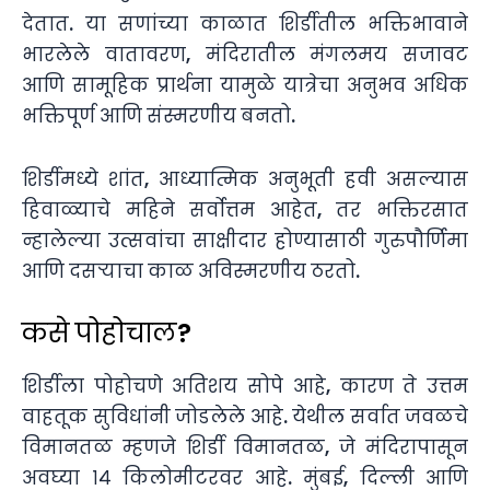
देतात. या सणांच्या काळात शिर्डीतील भक्तिभावाने
भारलेले वातावरण, मंदिरातील मंगलमय सजावट
आणि सामूहिक प्रार्थना यामुळे यात्रेचा अनुभव अधिक
भक्तिपूर्ण आणि संस्मरणीय बनतो.
शिर्डीमध्ये शांत, आध्यात्मिक अनुभूती हवी असल्यास
हिवाळ्याचे महिने सर्वोत्तम आहेत, तर भक्तिरसात
न्हालेल्या उत्सवांचा साक्षीदार होण्यासाठी गुरुपौर्णिमा
आणि दसऱ्याचा काळ अविस्मरणीय ठरतो.
कसे पोहोचाल?
शिर्डीला पोहोचणे अतिशय सोपे आहे, कारण ते उत्तम
वाहतूक सुविधांनी जोडलेले आहे. येथील सर्वात जवळचे
विमानतळ म्हणजे शिर्डी विमानतळ, जे मंदिरापासून
अवघ्या १४ किलोमीटरवर आहे. मुंबई, दिल्ली आणि