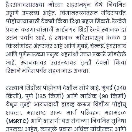
हैदराबादसारख्या मोठ्या शहरांमधून येथे नियमित
उड्डाणे उपलब्ध आहेत. विमानतळावरून मंदिरापर्यंत
पोहोचण्यासाठी टॅक्सी किंवा रिक्षा सहज मिळते. रेल्वेने
प्रवास करणाऱ्यांसाठी साईनगर शिर्डी रेल्वे स्थानक हा
उत्तम पर्याय आहे. हे स्थानक मंदिरापासून केवळ ३
किलोमीटर अंतरावर आहे आणि मुंबई, चेन्नई, हैदराबाद
आणि पुणेसारख्या प्रमुख शहरांशी उत्तम प्रकारे जोडलेले
आहे. स्थानकावर उतरल्यावर तुम्ही टॅक्सी किंवा
रिक्षाने मंदिरापर्यंत सहज जाऊ शकता.
रस्त्याने शिर्डीला पोहोचणे देखील सोपे आहे. मुंबई (२४०
किमी), पुणे (१८५ किमी) आणि नाशिक (९० किमी)
येथून तुम्ही आरामदायी ड्राइव्ह करून शिर्डीला पोहोचू
शकता. महाराष्ट्र राज्य मार्ग परिवहन महामंडळ
(MSRTC) आणि खासगी बस सेवांच्या नियमित सुविधा
उपलब्ध आहेत, त्यामुळे प्रवास अधिक सोयीस्कर आणि