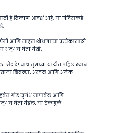
ाठी हे ठिकाण आदर्श आहे. या मंदिराकडे
े.
्रेमी आणि साहस शोधणाऱ्या प्रत्येकासाठी
ीचा अनुभव घेता येतो.
ा भेट देण्याचं तुमच्या यादीत पहिलं स्थान
करताना बिबट्या, अस्वल आणि अनेक
 हवेत गोड सुगंध जाणवेल आणि
भव घेता येईल. या ट्रेकमुळे