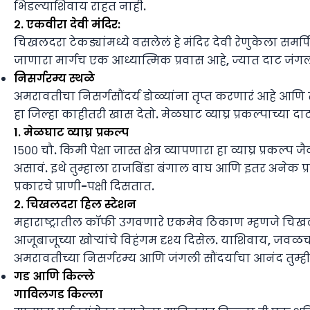
भिडल्याशिवाय राहत नाही.
2. एकवीरा देवी मंदिर:
चिखलदरा टेकड्यांमध्ये वसलेलं हे मंदिर देवी रेणुकेला सम
जाणारा मार्गच एक आध्यात्मिक प्रवास आहे, ज्यात दाट जंगल,
निसर्गरम्य स्थळे
अमरावतीचा निसर्गसौंदर्य डोळ्यांना तृप्त करणारं आहे आणि त
हा जिल्हा काहीतरी खास देतो. मेळघाट व्याघ्र प्रकल्पाच्या दाट 
1. मेळघाट व्याघ्र प्रकल्प
१५०० चौ. किमी पेक्षा जास्त क्षेत्र व्यापणारा हा व्याघ्र प
असावं. इथे तुम्हाला राजबिंडा बंगाल वाघ आणि इतर अनेक
प्रकारचे प्राणी-पक्षी दिसतात.
2. चिखलदरा हिल स्टेशन
महाराष्ट्रातील कॉफी उगवणारे एकमेव ठिकाण म्हणजे चिखल
आजूबाजूच्या खोर्‍यांचे विहंगम दृश्य दिसेल. याशिवाय, ज
अमरावतीच्या निसर्गरम्य आणि जंगली सौंदर्याचा आनंद तुम्ह
गड आणि किल्ले
गाविलगड किल्ला