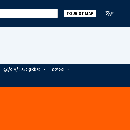
म
TOURIST MAP
टूर/ट्रीप/सहल बुकिंग:
इव्हेंट्स