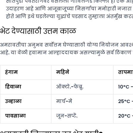
सातपुडा पर्वतरांगेवर वसलेला गाविलगड किल्ला ही एक अद्वि
उदाहरण आहे आणि आजूबाजूच्या निसर्गाचा मनोहारी नजारा अन
होते आणि इथे घडलेल्या युद्धांचे पडसाद तुम्हाला अंतर्मुख कर
भेट देण्यासाठी उत्तम काळ
अमरावतीचा अनुभव सर्वोत्तम घेण्यासाठी योग्य नियोजन आवश्यक
आहे. या वेळी हवामान आल्हाददायक असल्यामुळे सर्व ठिकाणं 
हंगाम
महिने
तापमान
हिवाळा
ऑक्टो.-फेब्रु.
10°C 
उन्हाळा
मार्च-मे
25°C 
पावसाळा
जून-सप्टें.
20°C 