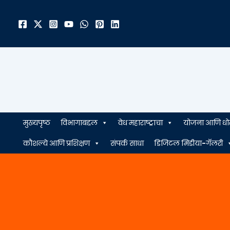
मजकुरावर
जा
मुख्यपृष्ठ
विभागाबद्दल
वेध महाराष्ट्राचा
योजना आणि धो
कौशल्ये आणि प्रशिक्षण
संपर्क साधा
डिजिटल मिडीया-गॅलरी