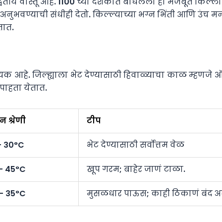
तीय वास्तू आहे. 1100 च्या दशकात बांधलेला हा मजबूत किल्ला 
ुभवण्याची संधीही देतो. किल्ल्याच्या भग्न भिंती आणि उंच 
तात.
 आहे. जिल्ह्याला भेट देण्यासाठी हिवाळ्याचा काळ म्हणजे ऑक्
पाहता येतात.
 श्रेणी
टीप
– 30°C
भेट देण्यासाठी सर्वोत्तम वेळ
– 45°C
खूप गरम; बाहेर जाणं टाळा.
– 35°C
मुसळधार पाऊस; काही ठिकाणं बंद 