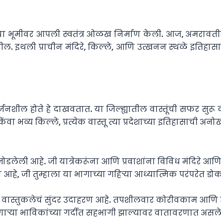
या भूमीवर आपली स्वतंत्र ओळख निर्माण केली. आज, अमरावती
ील. इथली प्राचीन मंदिरे, किल्ले, आणि उत्खनन स्थळे इतिहासा
ील होते हे दाखवतात. या जिल्ह्यातील वास्तूंची सफर सुरू करत
ा भव्य किल्ले, प्रत्येक वास्तू त्या प्रदेशाच्या इतिहासाची अ
लेली आहे. जी यात्रेकरूंना आणि प्रवाशांना विविध मंदिरे आणि प
े, जी तुम्हाला या भागाच्या गहिर्‍या आध्यात्मिक परंपरेत डोका
राविडी वास्तुकलेचं सुंदर उदाहरण आहे. तपशीलवार कोरीवकाम आणि उंच 
करणाऱ्या भाविकांच्या गर्दीत सहभागी झाल्यावर वातावरणात असले