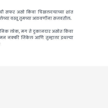
ांची सफर असो किंवा चिखलदऱ्याच्या शांत
्तकलेच्या वस्तू तुमच्या आठवणींना सजवतील.
थानिक लोक, मग ते दुकानदार असोत किंवा
ं मन नक्की जिंकेल आणि तुम्हाला इथल्या
!