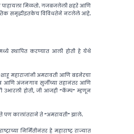
र संगम पाहायला मिळतो. गजबजलेली शहरे आणि
्कृतिक समृद्धीइतकेच विविधतेने नटलेले आहे.
्ये स्थापित करण्यात आली होती हे येथे
त्रपती शाहू महाराजांनी अमरावती आणि बडनेरचा
ाव आणि अंजनगाव सुर्जीच्या तहानंतर आणि
ी उभारली होती, जी आजही “कॅम्प” म्हणून
होते पण कालांतराने ते “अमरावती” झाले.
्राच्या निर्मितीनंतर हे महाराष्ट्र राज्यात