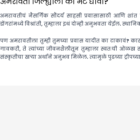
अमरावती जिल्ह्याला का भेट द्यावी?
अमरावतीचं नैसर्गिक सौंदर्य साहसी प्रवासासाठी आणि शांत 
डोंगरांमध्ये विश्रांती, तुम्हाला इथं दोन्ही अनुभवता येईल. स
पण अमरावतीला तुम्ही तुमच्या प्रवास यादीत का टाकावं? क
गावकरी, ते त्यांच्या जीवनशैलीतून तुम्हाला स्वतःची ओळख 
संस्कृतीचा खऱ्या अर्थाने अनुभव मिळेल. त्यामुळे पुढच्या ट्