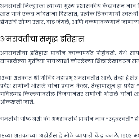
अमरावती जिल्ह्याला त्याच्या मुख्य प्रशासकीय केंद्रावरून न
शांत गावे एकत्र नांदताना दिसतात, प्रत्येक ठिकाणाची स्वतःची
डोंगरांचे सौम्य उतार, दाट जंगले, आणि वळणावळणाने जाणाऱ्या 
अमरावतीचा समृद्ध इतिहास
अमरावतीचा इतिहास प्राचीन काळापर्यंत पोहोचतो. येथे साप
सापडलेल्या मूर्तीच्या पायथ्याशी कोरलेल्या शिलालेखावरून स
१३व्या शतकात श्री गोविंद महाप्रभू अमरावतीत आले, तेव्हा हे क्
प्रदेश राणोजी भोसले यांना प्रदान केला, तेव्हापासून हा 
गविलगड किल्ल्यावरील विजयानंतर राणोजी भोसले यांनी शहरा
ओळखली जाते.
गमतीची गोष्ट अशी की अमरावतीचे प्राचीन नाव “उदुंबरवती” होते,
१८व्या शतकाच्या अखेरीस हे मोठे व्यापारी केंद्र बनले. १९०३ मध्