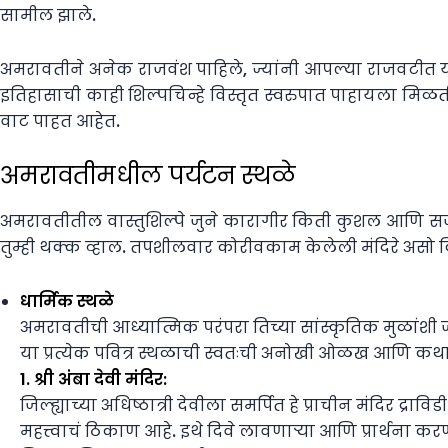
सामील झाले.
अमरावतीने अनेक राजवंश पाहिले, ज्यांनी आपल्या राजवटीत 
इतिहासाची काही शिल्पचिन्हे विस्तृत स्वरुपात पाहायला मिळत
वाट पाहत आहेत.
अमरावतीमधील पर्यटन स्थळे
अमरावतीतील वास्तुशिल्पे जुने कारागीर किती कुशल आणि सर्जनश
तुम्ही थक्क व्हाल. तपशीलवार कोरीवकाम केलेली मंदिरे असो किंव
धार्मिक स्थळे
अमरावतीची आध्यात्मिक परंपरा तिच्या सांस्कृतिक मुळांशी जोड
या प्रत्येक पवित्र स्थळाची स्वतःची अनोखी ओळख आणि कथा आह
1. श्री अंबा देवी मंदिर:
जिल्ह्याच्या अधिष्ठात्री देवीला समर्पित हे प्राचीन मंदिर द्
महत्त्वाचं ठिकाण आहे. इथे दिवे लावणाऱ्या आणि प्रार्थना 