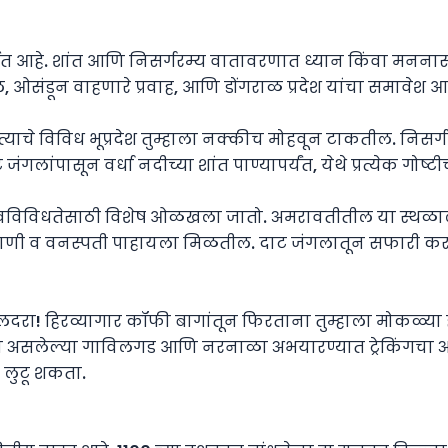
र्पित आहे. शांत आणि निसर्गरम्य वातावरणात ध्यान किंवा मननास
 ओसंडून वाहणारे प्रवाह, आणि डोंगराळ प्रदेश यांचा समावेश आह
्याचे विविध भूप्रदेश तुम्हाला नक्कीच मोहवून टाकतील. निसर्गप
जंगलांपासून वर्धा नदीच्या शांत पाण्यापर्यंत, येथे प्रत्येक गोष्ट
्रकल्प जैवविविधतेसाठी विशेष ओळखला जातो. अमरावतीतील या स्थळाल
 प्राणी व वनस्पती पाहायला मिळतील. दाट जंगलातून सफारी 
दरा! हिरव्यागार कॉफी बागांतून फिरताना तुम्हाला मोकळ्या
वळच असलेल्या गाविलगड आणि नरनाळा अभयारण्यात ट्रेकिंगचा अनु
ी लुटू शकता.