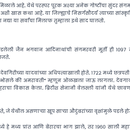
ाव मिळाले आहे. येथे परस्पर पूरक अश्या अनेक गोष्टींचा सुंद
 अशी खास कथा आहे. या जिल्ह्याचे निसर्गसौंदर्य त्याच्या सांस
नद्या या सर्वांचा मिलाफ तुम्हाला इथे साद घालतो.
डलेली जैन भगवान आदिनाथांची संगमरवरी मूर्ती ही १०९७ मध
मजते.
षेत्र देवगिरीच्या यादवांच्या अधिपत्याखाली होते. १७२२ मध्ये छ
प्रदेश “भोसले की अमरावती” म्हणून ओळखला जाऊ लागला. देवग
चा विकास केला. ब्रिटीश सेनानी वेलस्ली यांनी येथे छावण
 जे येथील असणाऱ्या खूप साऱ्या औदुंबरांच्या वृक्षांमुळे पडले 
ये हे मध्य प्रांत आणि बेरारचा भाग झाले, तर १९६० साली महाराष्ट