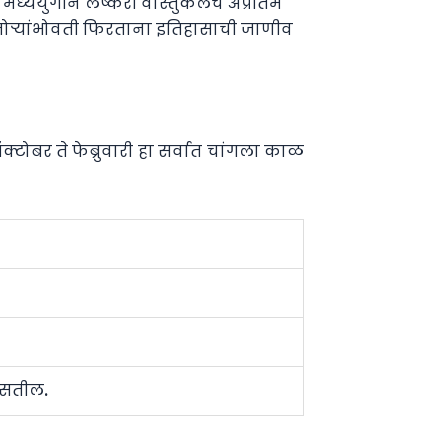
मध्ययुगीन लष्करी वास्तुकलेचं अप्रतिम
मनोऱ्यांभोवती फिरताना इतिहासाची जाणीव
टोबर ते फेब्रुवारी हा सर्वात चांगला काळ
असतील.