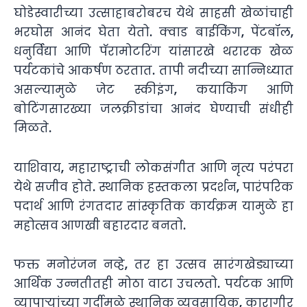
घोडेस्वारीच्या उत्साहाबरोबरच येथे साहसी खेळांचाही
भरघोस आनंद घेता येतो. क्वाड बाईकिंग, पेंटबॉल,
धनुर्विद्या आणि पॅरामोटरिंग यांसारखे थरारक खेळ
पर्यटकांचे आकर्षण ठरतात. तापी नदीच्या सान्निध्यात
असल्यामुळे जेट स्कीइंग, कयाकिंग आणि
बोटिंगसारख्या जलक्रीडांचा आनंद घेण्याची संधीही
मिळते.
याशिवाय, महाराष्ट्राची लोकसंगीत आणि नृत्य परंपरा
येथे सजीव होते. स्थानिक हस्तकला प्रदर्शन, पारंपरिक
पदार्थ आणि रंगतदार सांस्कृतिक कार्यक्रम यामुळे हा
महोत्सव आणखी बहारदार बनतो.
फक्त मनोरंजन नव्हे, तर हा उत्सव सारंगखेड्याच्या
आर्थिक उन्नतीतही मोठा वाटा उचलतो. पर्यटक आणि
व्यापाऱ्यांच्या गर्दीमुळे स्थानिक व्यवसायिक, कारागीर