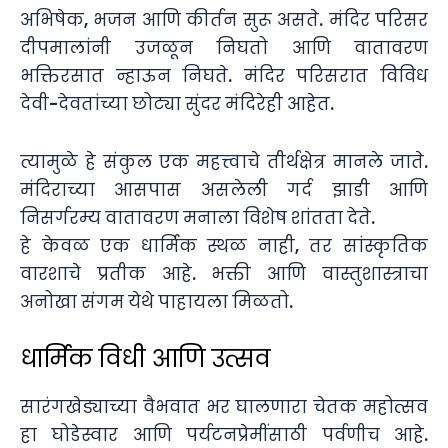
अभिषेक, भजन आणि कीर्तन सुरू असते. मंदिर परिसर
दीपमालांनी उजळून निघतो आणि वातावरण
भक्तिरसात न्हाऊन निघते. मंदिर परिसरात विविध
देवी-देवतांच्या छोट्या सुंदर मंदिरेही आहेत.
त्यामुळे हे संकुल एक महत्त्वाचे तीर्थक्षेत्र मानले जाते.
मंदिराच्या आसपास असलेली गर्द झाडी आणि
निसर्गरम्य वातावरण मनाला विशेष शांतता देते.
हे केवळ एक धार्मिक स्थळ नाही, तर सांस्कृतिक
वारशाचे प्रतीक आहे. भक्ती आणि वास्तुशास्त्राचा
अनोखा संगम येथे पाहायला मिळतो.
धार्मिक विधी आणि उत्सव
सारंगखेड्याच्या वैभवात भर घालणारा चेतक महोत्सव
हा घोडेस्वार आणि पर्यटनप्रेमींसाठी पर्वणीच आहे.