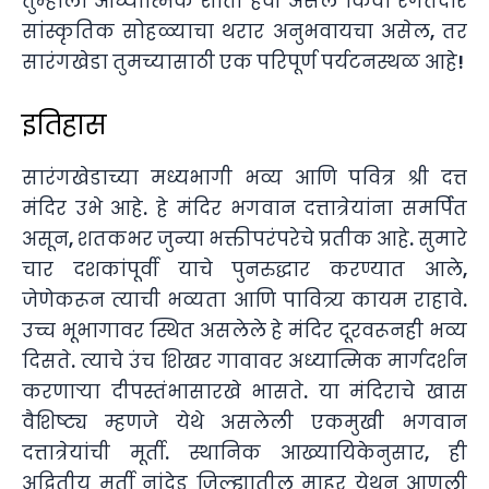
तुम्हाला आध्यात्मिक शांती हवी असेल किंवा रंगतदार
सांस्कृतिक सोहळ्याचा थरार अनुभवायचा असेल, तर
सारंगखेडा तुमच्यासाठी एक परिपूर्ण पर्यटनस्थळ आहे!
इतिहास
सारंगखेडाच्या मध्यभागी भव्य आणि पवित्र श्री दत्त
मंदिर उभे आहे. हे मंदिर भगवान दत्तात्रेयांना समर्पित
असून, शतकभर जुन्या भक्तीपरंपरेचे प्रतीक आहे. सुमारे
चार दशकांपूर्वी याचे पुनरुद्धार करण्यात आले,
जेणेकरून त्याची भव्यता आणि पावित्र्य कायम राहावे.
उच्च भूभागावर स्थित असलेले हे मंदिर दूरवरूनही भव्य
दिसते. त्याचे उंच शिखर गावावर अध्यात्मिक मार्गदर्शन
करणाऱ्या दीपस्तंभासारखे भासते. या मंदिराचे खास
वैशिष्ट्य म्हणजे येथे असलेली एकमुखी भगवान
दत्तात्रेयांची मूर्ती. स्थानिक आख्यायिकेनुसार, ही
अद्वितीय मूर्ती नांदेड जिल्ह्यातील माहूर येथून आणली