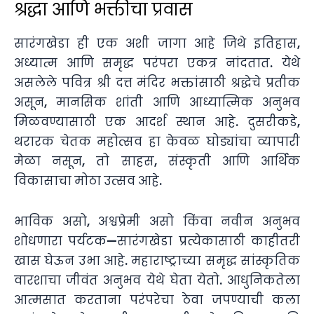
श्रद्धा आणि भक्तीचा प्रवास
सारंगखेडा ही एक अशी जागा आहे जिथे इतिहास,
अध्यात्म आणि समृद्ध परंपरा एकत्र नांदतात. येथे
असलेले पवित्र श्री दत्त मंदिर भक्तांसाठी श्रद्धेचे प्रतीक
असून, मानसिक शांती आणि आध्यात्मिक अनुभव
मिळवण्यासाठी एक आदर्श स्थान आहे. दुसरीकडे,
थरारक चेतक महोत्सव हा केवळ घोड्यांचा व्यापारी
मेळा नसून, तो साहस, संस्कृती आणि आर्थिक
विकासाचा मोठा उत्सव आहे.
भाविक असो, अश्वप्रेमी असो किंवा नवीन अनुभव
शोधणारा पर्यटक—सारंगखेडा प्रत्येकासाठी काहीतरी
खास घेऊन उभा आहे. महाराष्ट्राच्या समृद्ध सांस्कृतिक
वारशाचा जीवंत अनुभव येथे घेता येतो. आधुनिकतेला
आत्मसात करताना परंपरेचा ठेवा जपण्याची कला