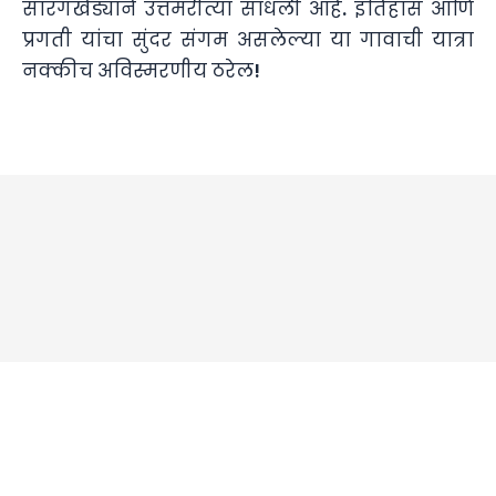
सारंगखेड्याने उत्तमरीत्या साधली आहे. इतिहास आणि
प्रगती यांचा सुंदर संगम असलेल्या या गावाची यात्रा
नक्कीच अविस्मरणीय ठरेल!