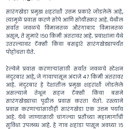
सारंगखेडा प्रमुख शहरांशी उत्तम प्रकारे जोडलेले आहे,
त्यामुळे प्रवास करणे सोपे आणि सोयीस्कर आहे. येथील
सर्वात जवळचे विमानतळ औरंगाबाद विमानतळ
असून, ते सुमारे १५० किमी अंतरावर आहे. प्रवाशांना येथे
उतरल्यावर टॅक्सी किंवा बसद्वारे सारंगखेड्यापर्यंत
पोहोचता येते.
रेल्वेने प्रवास करणाऱ्यांसाठी सर्वात जवळचे स्टेशन
नंदुरबार आहे, जे गावापासून अंदाजे ४७ किमी अंतरावर
आहे. नंदुरबार हे देशातील प्रमुख शहरांशी जोडलेले
असल्याने तेथून सहज टॅक्सी किंवा बसने
सारंगखेड्याचा पुढील प्रवास करता येतो. रस्त्याने
प्रवास करणाऱ्यांसाठीही सारंगखेडा एक उत्तम पर्याय
आहे. येथे जाण्यासाठी चांगल्या प्रतीच्या महामार्गांची
सुविधा उपलब्ध आहे. हे गाव शहाडा पासून अवघ्या १५