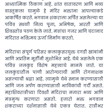
आध्यात्मिक ठिकाण आहे. शांत वातावरण आणि भव्य
वास्तुकला यामुळे हे मंदिर भक्तांना आपल्याकडे
आकर्षित करते. भगवान शंकराला अर्पित असलेल्या या
पवित्र स्थळी नित्य पूजा, अभिषेक, आरती आणि
शिवस्तोत्र पठण केले जाते. मंत्रांचा गजर आणि घंटानाद
मंदिरात भक्तिमय ऊर्जा निर्माण करतो.
मंदिराचा संपूर्ण परिसर कलाकुसरयुक्त दगडी खांबांनी
आणि अप्रतिम मूर्तींनी सुशोभित आहे. येथे असलेले एक
पवित्र जलकुंड विशेष महत्त्वाचे मानले जाते. या
जलकुंडातील पाणी आरोग्यदायी आणि रोगनाशक
असल्याची श्रद्धा आहे. त्यामुळे येथे स्नान करण्यासाठी
आणि जल अर्पण करण्यासाठी भाविकांची गर्दी असते.
महाशिवरात्रीच्या दिवशी मंदिराचा नजारा भव्य आणि
मंत्रमुग्ध करणारा असतो. हजारो भक्त भगवान
शंकराच्या दर्शनासाठी येथे एकत्र येतात. रात्रीभर