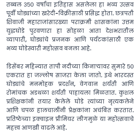
तब्बल ३५० वर्षांचा इतिहास असलेला हा भव्य उत्सव
पूर्वी घोड्यांच्या खरेदी-विक्रीसाठी प्रसिद्ध होता. छत्रपती
शिवाजी महाराजांसारख्या पराक्रमी शासकांना उत्तम
युद्धघोडे पुरवणारा हा सोहळा आता देशभरातील
व्यापारी, घोड्यांचे प्रजनक आणि पर्यटकांसाठी एक
भव्य घोडेस्वारी महोत्सव बनला आहे.
डिसेंबर महिन्यात तापी नदीच्या किनाऱ्यावर सुमारे ५०
एकरात हा जल्लोष साजरा केला जातो. इथे भारदस्त
घोड्यांचे मनमोहक प्रदर्शन, वेगवान शर्यती आणि
रोमांचक अडथळा शर्यती पाहायला मिळतात. कुशल
प्रशिक्षकांनी तयार केलेले घोडे त्यांच्या नृत्यकलेने
आणि चपळ हालचालींनी प्रेक्षकांना अचंबित करतात.
प्रतिष्ठेच्या इक्वाइन प्रीमियर लीगमुळे या महोत्सवाचे
महत्त्व आणखी वाढले आहे.