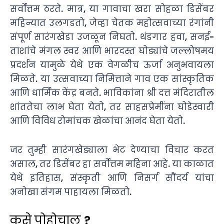
सर्वोत्तम ठरते. मात्र, या गावाचा खरा सोहळा डिसेंबर
महिन्यात उलगडतो, जेव्हा चेतक महोत्सवाच्या रंगांनी
संपूर्ण सारंगखेडा उजळून निघतो. थंडगार हवा, सनई-
ताशांचे मंगल स्वर आणि भारदस्त घोड्यांचे जल्लोषमय
प्रदर्शन यामुळे येथे एक वेगळीच ऊर्जा अनुभवायला
मिळते. या उत्सवाच्या निमित्ताने गाव एक सांस्कृतिक
आणि धार्मिक केंद्र बनते. भाविकांना श्री दत्त मंदिरातील
शांततेचा लाभ घेता येतो, तर साहसप्रेमींना घोडेस्वारी
आणि विविध रोमांचक खेळांचा आनंद घेता येतो.
जर तुम्ही सारंगखेड्याला भेट देण्याचा विचार करत
असाल, तर डिसेंबर हा सर्वोत्तम महिना आहे. या काळात
येथे इतिहास, संस्कृती आणि निसर्ग सौंदर्य यांचा
अनोखा संगम पाहायला मिळतो.
कसे पोहोचाल ?