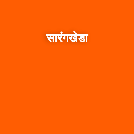
सारंगखेडा