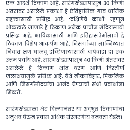
एक आदर्श ठिकाण आहे. सारंगखेड्यापासून ३० किमी
अंतरावर असलेले प्रकाशा हे ऐतिहासिक गाव धार्मिक
महत्त्वासाठी प्रसिद्ध आहे. ‘दक्षिणेचे काशी’ म्हणून
ओळखले जाणारे हे ठिकाण अनेक प्राचीन मंदिरांसाठी
प्रसिद्ध आहे. भाविकांसाठी आणि इतिहासप्रेमींसाठी हे
ठिकाण विशेष आकर्षण आहे. निसर्गाच्या सान्निध्यात
निवांत क्षण घालवू इच्छिणाऱ्यांसाठी धापेवाडा हा एक
उत्तम पर्याय आहे. सारंगखेड्यापासून ४० किमी अंतरावर
असलेले हे ठिकाण शांत धरण आणि विस्तीर्ण
जलाशयामुळे प्रसिध्द आहे. येथे नौकाविहार, पिकनिक
आणि निसर्गसौंदर्याचा आनंद घेण्याची संधी प्रवाशांना
मिळते.
सारंगखेड्याला भेट दिल्यानंतर या अद्भुत ठिकाणांचा
अनुभव घेऊन प्रवास अधिक संस्मरणीय बनवता येईल!