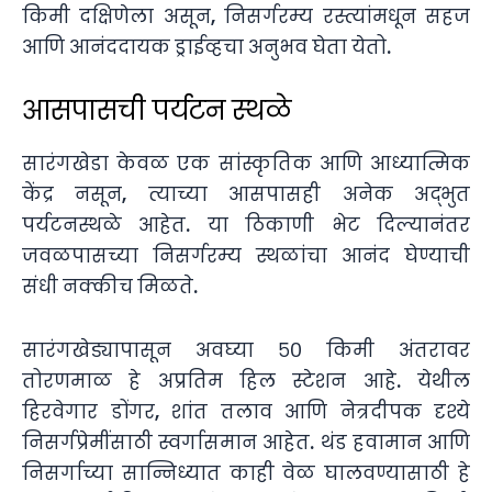
किमी दक्षिणेला असून, निसर्गरम्य रस्त्यांमधून सहज
आणि आनंददायक ड्राईव्हचा अनुभव घेता येतो.
आसपासची पर्यटन स्थळे
सारंगखेडा केवळ एक सांस्कृतिक आणि आध्यात्मिक
केंद्र नसून, त्याच्या आसपासही अनेक अद्भुत
पर्यटनस्थळे आहेत. या ठिकाणी भेट दिल्यानंतर
जवळपासच्या निसर्गरम्य स्थळांचा आनंद घेण्याची
संधी नक्कीच मिळते.
सारंगखेड्यापासून अवघ्या ५० किमी अंतरावर
तोरणमाळ हे अप्रतिम हिल स्टेशन आहे. येथील
हिरवेगार डोंगर, शांत तलाव आणि नेत्रदीपक दृश्ये
निसर्गप्रेमींसाठी स्वर्गासमान आहेत. थंड हवामान आणि
निसर्गाच्या सान्निध्यात काही वेळ घालवण्यासाठी हे