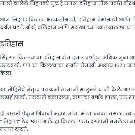
साली झालेले सिंहगडचे युद्ध हे मराठा इतिहासातील सर्वात वीरश्
आज सिंहगड किल्ला भटकंतीसाठी, इतिहास प्रेमींसाठी आणि निसर्ग 
दर्शन घडते. शौर्य, बलिदान आणि मराठ्यांच्या स्वातंत्र्यलढ्य
इतिहास
सिंहगड किल्ल्याचा इतिहास दोन हजार वर्षांहून अधिक जुना आ
उमटवली. पण या किल्ल्याचा सर्वात तेजस्वी अध्याय १६७० साल
केला.
या मोहिमेचे नेतृत्व पराक्रमी तानाजी मालुसरे यांनी केले. आप
लढाई झाली. तलवारी झंकारल्या, बाणांचा वर्षाव झाला, रक्त सां
ही बातमी ऐकून शिवाजी महाराजांना मोठा धक्का बसला. त्यांनी
“सिंहगड” ठेवण्यात आले. हा किल्ला फक्त दगडांनी बनलेला नाह
मनात दाटते.