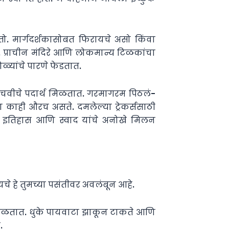
ो. मार्गदर्शकासोबत फिरायचे असो किंवा
्ले, प्राचीन मंदिरे आणि लोकमान्य टिळकांचा
ळ्यांचे पारणे फेडतात.
ा चवीचे पदार्थ मिळतात. गरमागरम पिठलं-
काही औरच असते. दमलेल्या ट्रेकर्ससाठी
हस, इतिहास आणि स्वाद यांचे अनोखे मिलन
चे हे तुमच्या पसंतीवर अवलंबून आहे.
बे कोसळतात. धुके पायवाटा झाकून टाकते आणि
.