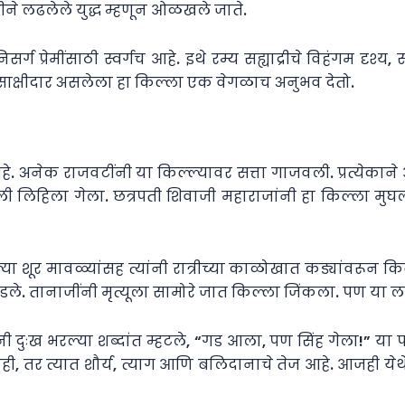
रीने लढलेले युद्ध म्हणून ओळखले जाते.
प्रेमींसाठी स्वर्गच आहे. इथे रम्य सह्याद्रीचे विहंगम दृश्य,
ाचा साक्षीदार असलेला हा किल्ला एक वेगळाच अनुभव देतो.
हे. अनेक राजवटींनी या किल्ल्यावर सत्ता गाजवली. प्रत्येका
ी लिहिला गेला. छत्रपती शिवाजी महाराजांनी हा किल्ला मुघल
ल्या शूर मावळ्यांसह त्यांनी रात्रीच्या काळोखात कड्यांवरून क
डले. तानाजींनी मृत्यूला सामोरे जात किल्ला जिंकला. पण या लढा
 दुःख भरल्या शब्दांत म्हटले, “गड आला, पण सिंह गेला!” या प
ी, तर त्यात शौर्य, त्याग आणि बलिदानाचे तेज आहे. आजही येथ