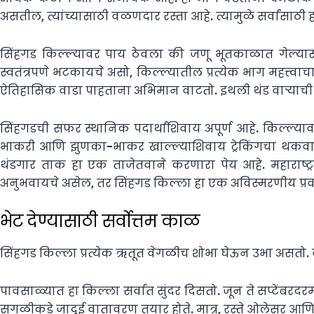
असतील, त्यांच्यासाठी वळणदार रस्ता आहे. त्यामुळे सर्वांसाठ
सिंहगड किल्ल्यावर पाय ठेवला की जणू भूतकाळात गेल्यासा
स्वतंत्रपणे भटकायचे असो, किल्ल्यातील प्रत्येक भाग महत्त्वा
ऐतिहासिक वाडा पाहताना अभिमान वाटतो. इथली थंड वाऱ्याची झुळूक
सिंहगडची सफर स्थानिक पदार्थांशिवाय अपूर्ण आहे. किल्ल्य
भाकरी आणि झुणका-भाकर खाल्ल्याशिवाय ट्रेकिंगचा थकवा ज
थंडगार ताक हा एक ताजेतवाने करणारा पेय आहे. महाराष्ट्रा
अनुभवायचे असेल, तर सिंहगड किल्ला हा एक अविस्मरणीय प्र
भेट देण्यासाठी सर्वोत्तम काळ
सिंहगड किल्ला प्रत्येक ऋतूत वेगळीच शोभा घेऊन उभा असतो. व
पावसाळ्यात हा किल्ला सर्वात सुंदर दिसतो. जून ते सप्टेंबरद
सगळीकडे जादूई वातावरण तयार होते. मात्र, रस्ते ओलेसर आणि 