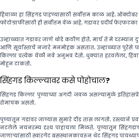
हिवाळा हा सिंहगड पाहण्यासाठी सर्वोत्तम काळ आहे. ऑक्टोबर
फोटोग्राफीसाठी ही सर्वोत्तम वेळ आहे. गडावर प्रदीर्घ फेरफटक
उन्हाळ्यात गडावर जाणे थोडे कठीण होते. मार्च ते मे दरम्यान
आणि सूर्यास्ताचे नजारे मनमोहक असतात. उन्हाळ्यात पुरेस
किल्ला प्रत्येक वेळी नवे अनुभव देतो. धुक्यात हरवलेला, हिव
मोहून टाकतो.
सिंहगड किल्ल्यावर कसे पोहोचाल?
सिंहगड किल्ला पुण्याच्या अगदी जवळ असल्यामुळे इतिहासप्र
रोमांचक असतो.
पुण्यातून गडावर जाण्यास सुमारे दीड तास लागतो. रस्त्याने प्र
नटलेले नयनरम्य दृश्य पाहायला मिळते. पुण्यातून सिंहगडा
जाणाऱ्यांसाठी स्वारगेट बसस्थानकावरून थेट सिंहगड पायथ्यापर्