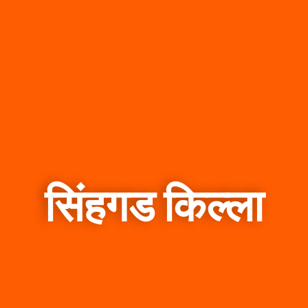
सिंहगड किल्ला