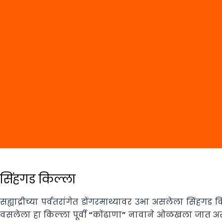
सिंहगड किल्ला
सह्याद्रीच्या पर्वतरांगेत डोंगरमाथ्यावर उभा असलेला सिंहगड 
वसलेला हा किल्ला पूर्वी “कोंढाणा” नावाने ओळखला जात असे