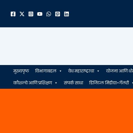
मजकुरावर
जा
मुख्यपृष्ठ
विभागाबद्दल
वेध महाराष्ट्राचा
योजना आणि धो
कौशल्ये आणि प्रशिक्षण
संपर्क साधा
डिजिटल मिडीया-गॅलरी