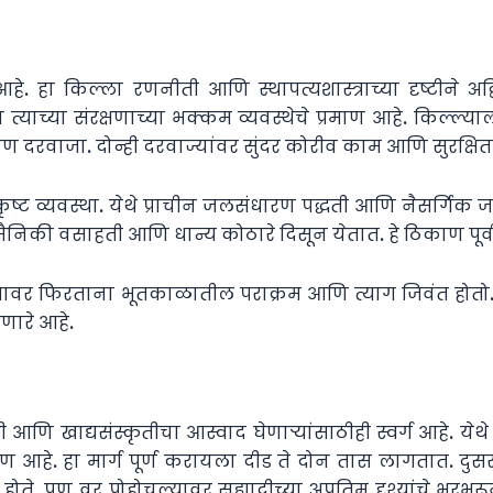
े. हा किल्ला रणनीती आणि स्थापत्यशास्त्राच्या दृष्टीने अ
. हेच त्याच्या संरक्षणाच्या भक्कम व्यवस्थेचे प्रमाण आहे. किल्ल्
ाजा. दोन्ही दरवाज्यांवर सुंदर कोरीव काम आणि सुरक्षिततेच्य
कृष्ट व्यवस्था. येथे प्राचीन जलसंधारण पद्धती आणि नैसर्गिक ज
निकी वसाहती आणि धान्य कोठारे दिसून येतात. हे ठिकाण पूर्वीच
यावर फिरताना भूतकाळातील पराक्रम आणि त्याग जिवंत होतो. इत
णारे आहे.
णि खाद्यसंस्कृतीचा आस्वाद घेणाऱ्यांसाठीही स्वर्ग आहे. येथे ज
आहे. हा मार्ग पूर्ण करायला दीड ते दोन तास लागतात. दुसरा
पण वर पोहोचल्यावर सह्याद्रीच्या अप्रतिम दृश्यांचे भरभरू