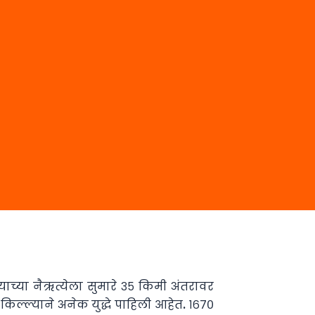
ण्याच्या नैऋत्येला सुमारे ३५ किमी अंतरावर
ल्ल्याने अनेक युद्धे पाहिली आहेत. १६७०