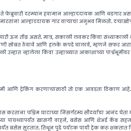
 ते फेब्रुवारी दरम्यान हवामान आल्हाददायक आणि थंडगार असत
ा मारताना आल्हाददायक गार वाऱ्याचा अनुभव मिळतो. दऱ्याखोऱ्यां
 दुपारी ऊन तीव्र असते. मात्र, सकाळी लवकर किंवा संध्याकाळी
े पाणी सोबत ठेवावे आणि हलके कपडे घालावे, म्हणजे सफर आ
ाळी उन्हात न्हालेला किंवा उन्हाळ्यात आकाशाच्या पार्श्वभूमी
ेमी आणि ट्रेकिंग करणाऱ्यांसाठी तो एक आवडता ठिकाण आहे. 
वास करताना पश्चिम घाटाच्या निसर्गरम्य सौंदर्याचा आनंद घेता य
च्या पायथ्यापर्यंत खासगी वाहने, बसेस आणि शेअर्ड कॅब स
यंत बसेस सुटतात. तिथून पुढे पर्यटक पायी ट्रेक करू शकतात किं