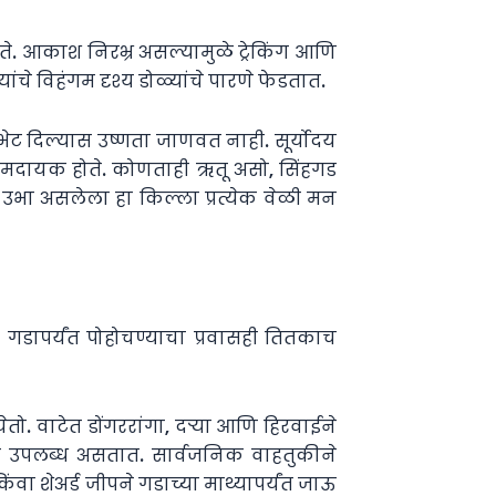
े. आकाश निरभ्र असल्यामुळे ट्रेकिंग आणि
चे विहंगम दृश्य डोळ्यांचे पारणे फेडतात.
 भेट दिल्यास उष्णता जाणवत नाही. सूर्योदय
रामदायक होते. कोणताही ऋतू असो, सिंहगड
वर उभा असलेला हा किल्ला प्रत्येक वेळी मन
गडापर्यंत पोहोचण्याचा प्रवासही तितकाच
ेतो. वाटेत डोंगररांगा, दऱ्या आणि हिरवाईने
हज उपलब्ध असतात. सार्वजनिक वाहतुकीने
वा शेअर्ड जीपने गडाच्या माथ्यापर्यंत जाऊ