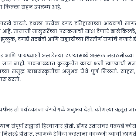
ी हा किल्ला सहज उपलब्ध आहे.
रखे वाटते. इथला प्रत्येक दगड इतिहासाच्या आठवणी सांगत
चा आहे. तानाजी मालुसरेंच्या पराक्रमाची साक्ष देणारे बालेकिल
, दगडी तटबंदी आणि सह्याद्रीच्या विस्तीर्ण रांगांचे नजारे डो
ावर आणि पायथ्याशी असलेल्या टपऱ्यांमध्ये अस्सल मराठमोळ्य
ात नाही. पावसाळ्यात कुरकुरीत कांदा भजी खाण्याची मजा 
च्या समृद्ध खाद्यसंस्कृतीचा अनुभव येथे पूर्ण मिळतो. सा
वास ठरतो.
र्षभर तो पर्यटकांना वेगवेगळे अनुभव देतो. कोणत्या ऋतूत जाय
रम्यान संपूर्ण सह्याद्री हिरवागार होतो. डोंगर उतारावर धबध
निसरडे होतात. त्यामुळे ट्रेकिंग करताना काळजी घ्यावी लागते