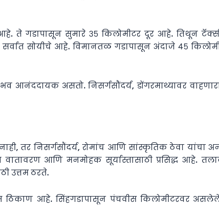
क आहे. ते गडापासून सुमारे ३५ किलोमीटर दूर आहे. तिथून टॅक
नतळ सर्वात सोयीचे आहे. विमानतळ गडापासून अंदाजे ४५ किलोम
अनुभव आनंददायक असतो. निसर्गसौंदर्य, डोंगरमाथ्यावर वाहणा
नाही, तर निसर्गसौंदर्य, रोमांच आणि सांस्कृतिक ठेवा यांचा
ातावरण आणि मनमोहक सूर्यास्तासाठी प्रसिद्ध आहे. तला
ी उत्तम ठरते.
म ठिकाण आहे. सिंहगडापासून पंचवीस किलोमीटरवर असलेले