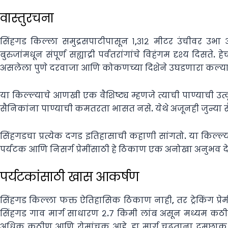
वास्तुरचना
सिंहगड किल्ला समुद्रसपाटीपासून १,३१२ मीटर उंचीवर उभा आह
बुरुजांमधून संपूर्ण सह्याद्री पर्वतरांगांचे विहंगम दृश्य दिसते
असलेला पुणे दरवाजा आणि कोकणच्या दिशेने उघडणारा कल्याण दरव
या किल्ल्याचे आणखी एक वैशिष्ट्य म्हणजे त्याची पाण्याची उत्
सैनिकांना पाण्याची कमतरता भासत नसे. येथे अजूनही जुन्या सै
सिंहगडचा प्रत्येक दगड इतिहासाची कहाणी सांगतो. या किल्ल्
पर्यटक आणि निसर्ग प्रेमींसाठी हे ठिकाण एक अनोखा अनुभव दे
पर्यटकांसाठी खास आकर्षण
सिंहगड किल्ला फक्त ऐतिहासिक ठिकाण नाही, तर ट्रेकिंग प्रेमी आ
सिंहगड गाव मार्ग साधारण २.७ किमी लांब असून मध्यम कठीण 
अधिक कठीण आणि रोमांचक आहे. हा मार्ग चढताना दमछाक होते, 