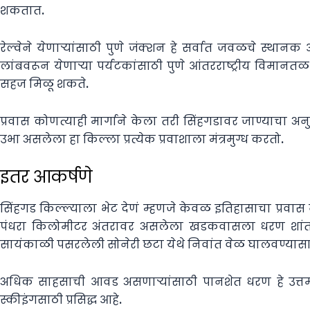
शकतात.
रेल्वेने येणाऱ्यांसाठी पुणे जंक्शन हे सर्वात जवळचे स्थान
लांबवरून येणाऱ्या पर्यटकांसाठी पुणे आंतरराष्ट्रीय विमा
सहज मिळू शकते.
प्रवास कोणत्याही मार्गाने केला तरी सिंहगडावर जाण्याचा 
उभा असलेला हा किल्ला प्रत्येक प्रवाशाला मंत्रमुग्ध करतो.
इतर आकर्षणे
सिंहगड किल्ल्याला भेट देणं म्हणजे केवळ इतिहासाचा प्रवास 
पंधरा किलोमीटर अंतरावर असलेला खडकवासला धरण शांत व
सायंकाळी पसरलेली सोनेरी छटा येथे निवांत वेळ घालवण्यासाठ
अधिक साहसाची आवड असणाऱ्यांसाठी पानशेत धरण हे उत्त
स्कीइंगसाठी प्रसिद्ध आहे.