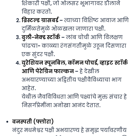
शिकारी पक्षी, जो ओलसर भूभागावर डौलाने
विहार करतो.
ब्रिस्टल्ड ग्रासबर्ड
– त्याच्या विशिष्ट आवाज आणि
दुर्मिळतेमुळे ओळखला जाणारा पक्षी.
वुली-नेक्ड स्टॉर्क
– लांब चोची आणि विलक्षण
पांढऱ्या- काळ्या रंगसंगतीमुळे उठून दिसणारा
एक सुंदर पक्षी.
युरेशियन स्पूनबिल, कॉमन पोचर्ड, व्हाइट स्टॉर्क
आणि पेरेग्रिन फाल्कन
– हे देखील
अभयारण्याच्या अद्वितीय पक्षीवैविध्याचा भाग
आहेत.
येथील जैवविविधता आणि पक्ष्यांचे मुक्त संचार हे
निसर्गप्रेमींना अनोखा आनंद देतात.
वनस्पती (फ्लोरा)
नंदुर मधमेश्वर पक्षी अभयारण्य हे समृद्ध पर्यावरणीय