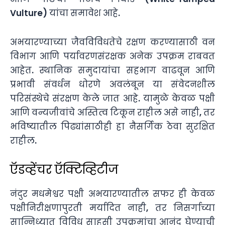
Vulture) यांचा समावेश आहे.
अभयारण्याच्या जैवविविधतेचे रक्षण करण्यासाठी वन
विभाग आणि पर्यावरणसंरक्षक अनेक उपक्रम राबवत
आहेत. स्थानिक समुदायांचा सहभाग वाढवून आणि
प्रभावी संवर्धन धोरणे अवलंबून या संवेदनशील
परिसंस्थेचे संरक्षण केले जात आहे. यामुळे केवळ पक्षी
आणि वन्यजीवांचे अस्तित्व टिकून राहील असे नाही, तर
भविष्यातील पिढ्यांसाठीही हा नैसर्गिक ठेवा सुरक्षित
राहील.
ऍडव्हेंचर ऍक्टिव्हिटीज
नंदुर मधमेश्वर पक्षी अभयारण्यातील सफर ही केवळ
पक्षीनिरीक्षणापुरती मर्यादित नाही, तर निसर्गाच्या
सान्निध्यात विविध साहसी उपक्रमांचा आनंद घेण्याची