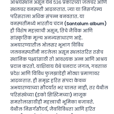
आश्रयस्थान असून येथे ५३६ प्रकारच्या जलचर आणि
स्थलचर वनस्पती आढळतात. ज्या या निसर्गरम्य
परिसराला अधिक संपन्न बनवतात. या
वनस्पतींमध्ये भारतीय चंदन (Santalum album)
ही विशेष महत्त्वाची असून, तिचे जैविक आणि
सांस्कृतिक मूल्य अनन्यसाधारण आहे.
अभयारण्यातील ओलसर भूभाग विविध
जलवनस्पतींनी नटलेला असून स्थलांतरित तसेच
स्थानिक पक्ष्यांसाठी तो आवश्यक अन्न आणि आश्रय
प्रदान करतो. याशिवाय येथे घनदाट जंगल, गवताळ
प्रदेश आणि विविध फुलझाडेही मोठ्या प्रमाणावर
आढळतात. ही समृद्ध हरित संपदा केवळ
अभयारण्याच्या सौंदर्यात भर घालत नाही, तर येथील
परिसंस्थेच्या (इको सिस्टिमच्या) नाजूक
समतोलासाठीही महत्त्वाची भूमिका बजावते.
येथील निसर्गसौंदर्य, जैवविविधता आणि हरित