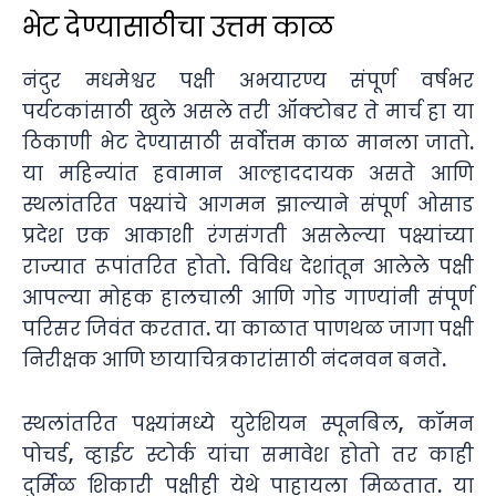
भेट देण्यासाठीचा उत्तम काळ
नंदुर मधमेश्वर पक्षी अभयारण्य संपूर्ण वर्षभर
पर्यटकांसाठी खुले असले तरी ऑक्टोबर ते मार्च हा या
ठिकाणी भेट देण्यासाठी सर्वोत्तम काळ मानला जातो.
या महिन्यांत हवामान आल्हाददायक असते आणि
स्थलांतरित पक्ष्यांचे आगमन झाल्याने संपूर्ण ओसाड
प्रदेश एक आकाशी रंगसंगती असलेल्या पक्ष्यांच्या
राज्यात रूपांतरित होतो. विविध देशांतून आलेले पक्षी
आपल्या मोहक हालचाली आणि गोड गाण्यांनी संपूर्ण
परिसर जिवंत करतात. या काळात पाणथळ जागा पक्षी
निरीक्षक आणि छायाचित्रकारांसाठी नंदनवन बनते.
स्थलांतरित पक्ष्यांमध्ये युरेशियन स्पूनबिल, कॉमन
पोचर्ड, व्हाईट स्टोर्क यांचा समावेश होतो तर काही
दुर्मिळ शिकारी पक्षीही येथे पाहायला मिळतात. या