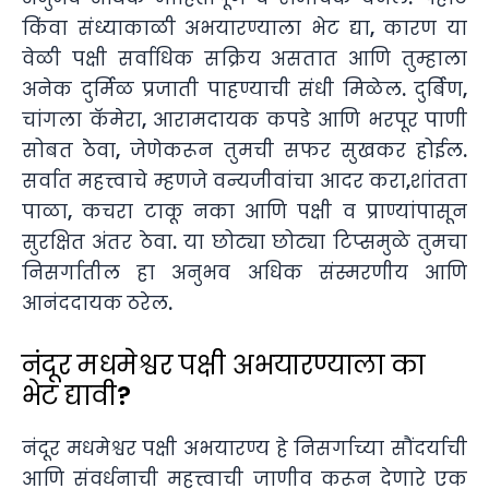
किंवा संध्याकाळी अभयारण्याला भेट द्या, कारण या
वेळी पक्षी सर्वाधिक सक्रिय असतात आणि तुम्हाला
अनेक दुर्मिळ प्रजाती पाहण्याची संधी मिळेल. दुर्बिण,
चांगला कॅमेरा, आरामदायक कपडे आणि भरपूर पाणी
सोबत ठेवा, जेणेकरून तुमची सफर सुखकर होईल.
सर्वात महत्त्वाचे म्हणजे वन्यजीवांचा आदर करा,शांतता
पाळा, कचरा टाकू नका आणि पक्षी व प्राण्यांपासून
सुरक्षित अंतर ठेवा. या छोट्या छोट्या टिप्समुळे तुमचा
निसर्गातील हा अनुभव अधिक संस्मरणीय आणि
आनंददायक ठरेल.
नंदूर मधमेश्वर पक्षी अभयारण्याला का
भेट द्यावी?
नंदूर मधमेश्वर पक्षी अभयारण्य हे निसर्गाच्या सौंदर्याची
आणि संवर्धनाची महत्त्वाची जाणीव करून देणारे एक