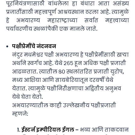
पूरनियंत्रणासाठी बांधलेला हा बंधारा आता असंख्य
प्रजातींसाठी महत्त्वपूर्ण आश्रयस्थान ठरला आहे. त्यामुळे
हे अभयारण्य महाराष्ट्राच्या सर्वात महत्त्वाच्या
पर्यावरणीय स्थळांपैकी एक मानले जाते.
पक्षीप्रेमींचे नंदनवन
नंदुर मधमेश्वर पक्षी अभयारण्य हे पक्षीप्रेमींसाठी खऱ्या
अर्थाने स्वर्गच आहे. येथे २६५ हून अधिक पक्षी प्रजाती
आढळतात. त्यातील ८० स्थलांतरित प्रजाती युरोप,
मध्य आशिया आणि सायबेरियातून दरवर्षी येथे
येतात. त्यामुळे पक्षीनिरीक्षणाचा अद्वितीय अनुभव
येथे घेता येतो.
अभयारण्यातील काही उल्लेखनीय पक्षीप्रजाती
म्हणजे:
ईस्टर्न इम्पीरियल ईगल
– भव्य आणि ताकदवान