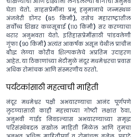
चाखण्याचा आणि द्राक्ष्यांनी लगडलेल्या बागांचा अनुभव
घेता येतो. साहसप्रेमींना प्रभू हनुमानाचे जन्मस्थळ
अंजनेरी डोंगर (८५ किमी), तसेच महाराष्ट्रातील
सर्वोच्च शिखर कळसूबाई (११० किमी) सर करण्याचा
थरार अनुभवता येतो. इतिहासप्रेमींसाठी पांडवलेणी
गुंफा (९० किमी) अत्यंत आकर्षक असून येथील प्राचीन
बौद्ध लेण्या कोरीव शिल्पकलेचे अप्रतिम उदाहरण
आहेत. या ठिकाणांच्या भेटीमुळे नंदूर मधमेश्वरचा प्रवास
अधिक रोमांचक आणि संस्मरणीय ठरतो.
पर्यटकांसाठी महत्वाची माहिती
नंदूर मधमेश्वर पक्षी अभयारण्याचा आनंद पूर्णपणे
लुटण्यासाठी काही महत्त्वाच्या गोष्टी लक्षात ठेवा.
अनुभवी गाईड निवडल्यास अभयारण्याच्या समृद्ध
परिसंस्थेबद्दल सखोल माहिती मिळेल आणि तुमचा
अनुभव अधिक माहितीपूर्ण व रोमांचक बनेल. पहाटे