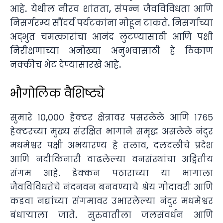
आहे. येथील नीरव शांतता, संपन्न जैवविविधता आणि
निसर्गरम्य सौंदर्य पर्यटकांना मोहून टाकते. निसर्गाच्या
अद्भुत चमत्कारांचा आनंद लुटण्यासाठी आणि पक्षी
निरीक्षणाच्या अनोख्या अनुभवासाठी हे ठिकाण
नक्कीच भेट देण्यासारखे आहे.
भौगोलिक वैशिष्ट्ये
सुमारे १०,००० हेक्टर क्षेत्रावर पसरलेले आणि १७६५
हेक्टरच्या मुख्य संरक्षित भागाने समृद्ध असलेले नंदुर
मधमेश्वर पक्षी अभयारण्य हे तलाव, दलदलीचे प्रदेश
आणि नदीकिनारी वाढलेल्या वनसंस्थांचा अद्वितीय
संगम आहे. डेक्कन पठाराच्या या भागाला
जैवविविधतेचे नंदनवन बनवण्याचे श्रेय गोदावरी आणि
कडवा नद्यांच्या संगमावर उभारलेल्या नंदुर मधमेश्वर
बंधाऱ्याला जाते. सुरुवातीला जलसंवर्धन आणि