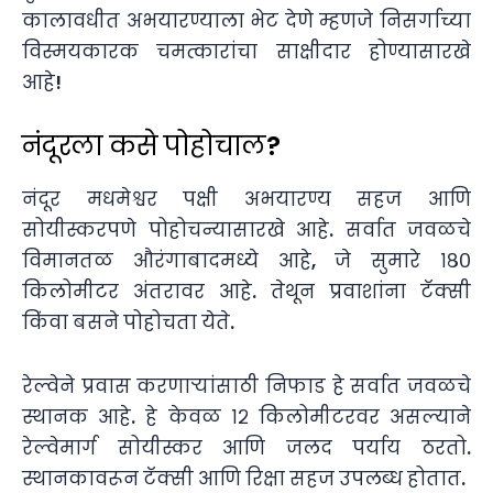
कालावधीत अभयारण्याला भेट देणे म्हणजे निसर्गाच्या
विस्मयकारक चमत्कारांचा साक्षीदार होण्यासारखे
आहे!
नंदूरला कसे पोहोचाल?
नंदूर मधमेश्वर पक्षी अभयारण्य सहज आणि
सोयीस्करपणे पोहोचन्यासारखे आहे. सर्वात जवळचे
विमानतळ औरंगाबादमध्ये आहे, जे सुमारे १८०
किलोमीटर अंतरावर आहे. तेथून प्रवाशांना टॅक्सी
किंवा बसने पोहोचता येते.
रेल्वेने प्रवास करणाऱ्यांसाठी निफाड हे सर्वात जवळचे
स्थानक आहे. हे केवळ १२ किलोमीटरवर असल्याने
रेल्वेमार्ग सोयीस्कर आणि जलद पर्याय ठरतो.
स्थानकावरून टॅक्सी आणि रिक्षा सहज उपलब्ध होतात.