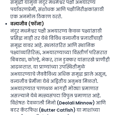
समृद्धी यामुळे नंदुर मधमेश्वर पक्षी अभयारण्य
पर्यावरणप्रेमी, संशोधक आणि पक्षीनिरीक्षकांसाठी
एक अनमोल ठिकाण ठरते.
वन्यजीव (फॉना)
नंदुर मधमेश्वर पक्षी अभयारण्य केवळ पक्ष्यांसाठी
प्रसिद्ध नाही तर येथे विविध वन्यजीव प्रजातींचाही
समृद्ध वावर आहे. स्थलांतरित आणि स्थानिक
पक्ष्यांव्यतिरिक्त, अभयारण्याच्या विस्तीर्ण परिसरात
बिबट्या, कोल्हे, भेकर, रान डुक्कर यांसारखे प्राणीही
आढळतात. या प्राण्यांच्या उपस्थितीमुळे
अभयारण्याचे जैववैविध्य अधिक समृद्ध झाले असून,
वन्यजीव प्रेमींना येथे अद्वितीय अनुभव मिळतो.
अभयारण्यात पाणथळ भागही मोठ्या प्रमाणात
असल्याने येथे मत्स्यसंपदा विपुल प्रमाणात आहे.
विशेषतः देवळाली मिनो (Deolali Minnow) आणि
बटर कॅटफिश (Butter Catfish) या माशांच्या