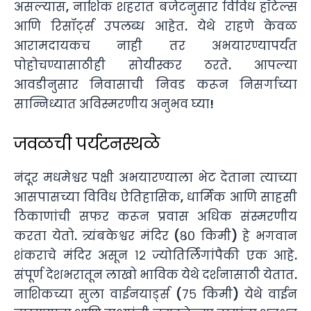
असल्यास, नाशिक शहरात बजेटनुसार विविध हॉटेल्स
आणि रिसॉर्ट्स उपलब्ध आहेत. येथे राहणे केवळ
आरामदायकच नाही तर अभयारण्यापर्यंत
पोहोचण्यासाठीही सोयीस्कर ठरते. आपल्या
आवडीनुसार निवासाची निवड करून निसर्गाच्या
सान्निध्यात अविस्मरणीय अनुभव घ्या!
जवळची पर्यटनस्थळे
नंदूर मधमेश्वर पक्षी अभयारण्याला भेट देताना त्याच्या
आसपासच्या विविध ऐतिहासिक, धार्मिक आणि साहसी
ठिकाणांची सफर करून प्रवास अधिक संस्मरणीय
करता येतो. त्र्यंबकेश्वर मंदिर (८० किमी) हे भगवान
शंकराचे मंदिर असून १२ ज्योतिर्लिंगांपैकी एक आहे.
संपूर्ण देशभरातून लाखो भाविक येथे दर्शनासाठी येतात.
नाशिकच्या सुला वाईनयार्ड्स (७५ किमी) येथे वाईन