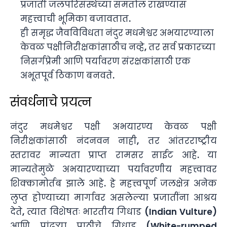
प्रजाती जलपरिसंस्थेच्या समतोल राखण्यास
महत्त्वाची भूमिका बजावतात.
ही समृद्ध जैवविविधता नंदुर मधमेश्वर अभयारण्याला
केवळ पक्षीनिरीक्षकांसाठीच नव्हे, तर सर्व प्रकारच्या
निसर्गप्रेमी आणि पर्यावरण संरक्षकांसाठी एक
अभूतपूर्व ठिकाण बनवते.
संवर्धनाचे प्रयत्न
नंदुर मधमेश्वर पक्षी अभयारण्य केवळ पक्षी
निरीक्षकांसाठी नंदनवन नाही, तर आंतरराष्ट्रीय
स्तरावर मान्यता प्राप्त रामसर साईट आहे. या
मान्यतेमुळे अभयारण्याच्या पर्यावरणीय महत्त्वावर
शिक्कामोर्तब झाले आहे. हे महत्त्वपूर्ण जलक्षेत्र अनेक
लुप्त होण्याच्या मार्गावर असलेल्या प्रजातींना आश्रय
देते, त्यात विशेषतः भारतीय गिधाड (Indian Vulture)
आणि पांढऱ्या पाठीचे गिधाड (White-rumped