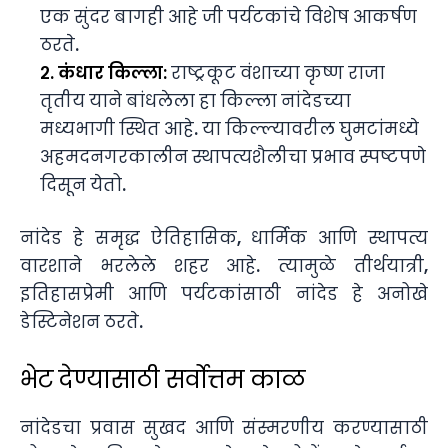
एक सुंदर बागही आहे जी पर्यटकांचे विशेष आकर्षण
ठरते.
२. कंधार किल्ला:
राष्ट्रकूट वंशाच्या कृष्ण राजा
तृतीय याने बांधलेला हा किल्ला नांदेडच्या
मध्यभागी स्थित आहे. या किल्ल्यावरील घुमटांमध्ये
अहमदनगरकालीन स्थापत्यशैलीचा प्रभाव स्पष्टपणे
दिसून येतो.
नांदेड हे समृद्ध ऐतिहासिक, धार्मिक आणि स्थापत्य
वारशाने भरलेले शहर आहे. त्यामुळे तीर्थयात्री,
इतिहासप्रेमी आणि पर्यटकांसाठी नांदेड हे अनोखे
डेस्टिनेशन ठरते.
भेट देण्यासाठी सर्वोत्तम काळ
नांदेडचा प्रवास सुखद आणि संस्मरणीय करण्यासाठी