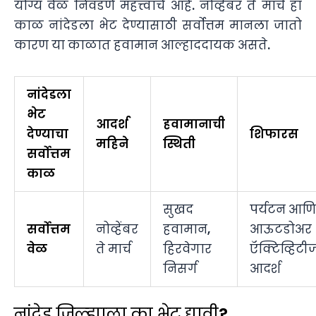
योग्य वेळ निवडणे महत्त्वाचे आहे. नोव्हेंबर ते मार्च हा
काळ नांदेडला भेट देण्यासाठी सर्वोत्तम मानला जातो
कारण या काळात हवामान आल्हाददायक असते.
नांदेडला
भेट
आदर्श
हवामानाची
देण्याचा
शिफारस
महिने
स्थिती
सर्वोत्तम
काळ
सुखद
पर्यटन आणि
सर्वोत्तम
नोव्हेंबर
हवामान,
आऊटडोअर
वेळ
ते मार्च
हिरवेगार
ऍक्टिव्हिट
निसर्ग
आदर्श
नांदेड जिल्ह्याला का भेट द्यावी?