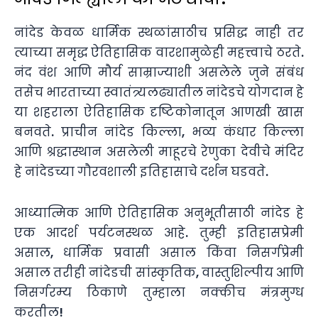
नांदेड केवळ धार्मिक स्थळांसाठीच प्रसिद्ध नाही तर
त्याच्या समृद्ध ऐतिहासिक वारशामुळेही महत्त्वाचे ठरते.
नंद वंश आणि मौर्य साम्राज्याशी असलेले जुने संबंध
तसेच भारताच्या स्वातंत्र्यलढ्यातील नांदेडचे योगदान हे
या शहराला ऐतिहासिक दृष्टिकोनातून आणखी खास
बनवते. प्राचीन नांदेड किल्ला, भव्य कंधार किल्ला
आणि श्रद्धास्थान असलेली माहूरचे रेणुका देवीचे मंदिर
हे नांदेडच्या गौरवशाली इतिहासाचे दर्शन घडवते.
आध्यात्मिक आणि ऐतिहासिक अनुभूतीसाठी नांदेड हे
एक आदर्श पर्यटनस्थळ आहे. तुम्ही इतिहासप्रेमी
असाल, धार्मिक प्रवासी असाल किंवा निसर्गप्रेमी
असाल तरीही नांदेडची सांस्कृतिक, वास्तुशिल्पीय आणि
निसर्गरम्य ठिकाणे तुम्हाला नक्कीच मंत्रमुग्ध
करतील!