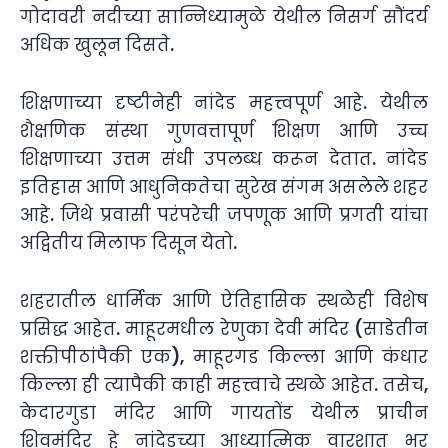
गोदावरी नदीच्या सान्निध्यामुळे येथील निसर्ग सौंदर्य
अधिक खुलून दिसते.
शिक्षणाच्या दृष्टीनेही नांदेड महत्त्वपूर्ण आहे. येथील
शैक्षणिक संस्था गुणवत्तापूर्ण शिक्षण आणि उच्च
शिक्षणाच्या उत्तम संधी उपलब्ध करून देतात. नांदेड
इतिहास आणि आधुनिकतेचा सुरेख संगम असलेले शहर
आहे. जिथे प्रवासी परंपरेची जपणूक आणि प्रगती यांचा
अद्वितीय मिलाफ दिसून येतो.
शहरातील धार्मिक आणि ऐतिहासिक स्थळेही विशेष
प्रसिद्ध आहेत. माहूरमधील रेणुका देवी मंदिर (साडेतीन
शक्तीपीठांपैकी एक), माहूरगड किल्ला आणि कंधार
किल्ला ही त्यापैकी काही महत्त्वाचे स्थळे आहेत. तसेच,
केदारगुडा मंदिर आणि गायतोंड येथील प्राचीन
शिवमंदिर हे नांदेडच्या आध्यात्मिक वारशात भर