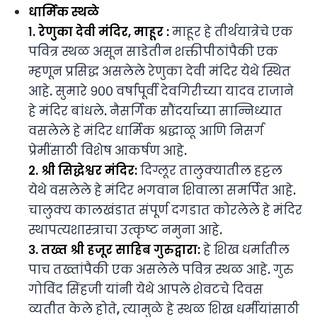
धार्मिक स्थळे
१. रेणुका देवी मंदिर, माहूर :
माहूर हे तीर्थयात्रेचे एक
पवित्र स्थळ असून साडेतीन शक्तीपीठांपैकी एक
म्हणून प्रसिद्ध असलेले रेणुका देवी मंदिर येथे स्थित
आहे. सुमारे ९०० वर्षांपूर्वी देवगिरीच्या यादव राजाने
हे मंदिर बांधले. नैसर्गिक सौंदर्याच्या सान्निध्यात
वसलेले हे मंदिर धार्मिक श्रद्धाळू आणि निसर्ग
प्रेमींसाठी विशेष आकर्षण आहे.
२. श्री सिद्धेश्वर मंदिर:
दिग्लूर तालुक्यातील हट्टल
येथे वसलेले हे मंदिर भगवान शिवाला समर्पित आहे.
चालुक्य कालखंडात संपूर्ण दगडात कोरलेले हे मंदिर
स्थापत्यशास्त्राचा उत्कृष्ट नमुना आहे.
३. तख्त श्री हजूर साहिब गुरुद्वारा:
हे शिख धर्मातील
पाच तख्तांपैकी एक असलेले पवित्र स्थळ आहे. गुरु
गोविंद सिंहजी यांनी येथे आपले शेवटचे दिवस
व्यतीत केले होते, त्यामुळे हे स्थळ शिख धर्मीयांसाठी