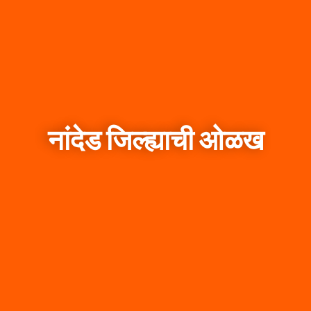
नांदेड जिल्ह्याची ओळख