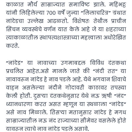
काळात मौर्य साम्राज्यात समाविष्ट झाले. महिंभट्ट
यांनी लिहिलेल्या ७०० वर्षे जुन्या “लिलाचरित्र” ग्रंथात
नांदेडचा उल्लेख आढळतो. विशेषतः तेथील प्राचीन
सिंचन व्यवस्थेचे वर्णन यात केले आहे जे या शहराच्या
त्याकाळातील स्थापत्यशास्त्राच्या महत्त्वाला अधोरेखित
करते.
“नांदेड” या नावाच्या उगमाबद्दल विविध दंतकथा
प्रचलित आहेत.असे मानले जाते की “नंदी तत” या
नावावरून नांदेड हे नाव पडले आहे. येथे भगवान शिवाचे
वाहन असलेल्या नंदीने गोदावरी काठावर तपस्या
केली होती. दुसऱ्या दंतकथेनुसार येथे नऊ ऋषी “नंद”
ध्यानधारणा करत असत म्हणून या स्थळाला “नांदेड”
असे नाव मिळाले. तिसऱ्या मतानुसार नांदेड हे मगध
साम्राज्यातील नऊ नंद राज्याच्या सीमेवर वसलेले होते
यावरून त्याचे नाव नांदेड पडले असावे.