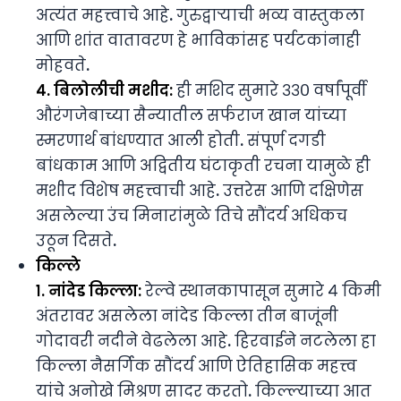
अत्यंत महत्त्वाचे आहे. गुरुद्वाऱ्याची भव्य वास्तुकला
आणि शांत वातावरण हे भाविकांसह पर्यटकांनाही
मोहवते.
४. बिलोलीची मशीद:
ही मशिद सुमारे ३३० वर्षांपूर्वी
औरंगजेबाच्या सैन्यातील सर्फराज खान यांच्या
स्मरणार्थ बांधण्यात आली होती. संपूर्ण दगडी
बांधकाम आणि अद्वितीय घंटाकृती रचना यामुळे ही
मशीद विशेष महत्त्वाची आहे. उत्तरेस आणि दक्षिणेस
असलेल्या उंच मिनारांमुळे तिचे सौंदर्य अधिकच
उठून दिसते.
किल्ले
१. नांदेड किल्ला:
रेल्वे स्थानकापासून सुमारे ४ किमी
अंतरावर असलेला नांदेड किल्ला तीन बाजूंनी
गोदावरी नदीने वेढलेला आहे. हिरवाईने नटलेला हा
किल्ला नैसर्गिक सौंदर्य आणि ऐतिहासिक महत्त्व
यांचे अनोखे मिश्रण सादर करतो. किल्ल्याच्या आत