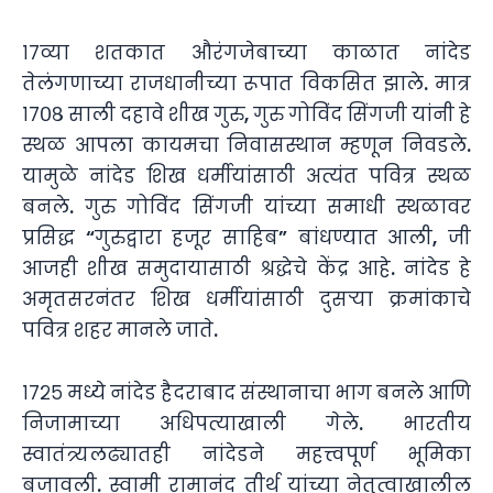
१७व्या शतकात औरंगजेबाच्या काळात नांदेड
तेलंगणाच्या राजधानीच्या रूपात विकसित झाले. मात्र
१७०८ साली दहावे शीख गुरु, गुरु गोविंद सिंगजी यांनी हे
स्थळ आपला कायमचा निवासस्थान म्हणून निवडले.
यामुळे नांदेड शिख धर्मीयांसाठी अत्यंत पवित्र स्थळ
बनले. गुरु गोविंद सिंगजी यांच्या समाधी स्थळावर
प्रसिद्ध “गुरुद्वारा हजूर साहिब” बांधण्यात आली, जी
आजही शीख समुदायासाठी श्रद्धेचे केंद्र आहे. नांदेड हे
अमृतसरनंतर शिख धर्मीयांसाठी दुसऱ्या क्रमांकाचे
पवित्र शहर मानले जाते.
१७२५ मध्ये नांदेड हैदराबाद संस्थानाचा भाग बनले आणि
निजामाच्या अधिपत्याखाली गेले. भारतीय
स्वातंत्र्यलढ्यातही नांदेडने महत्त्वपूर्ण भूमिका
बजावली. स्वामी रामानंद तीर्थ यांच्या नेतृत्वाखालील