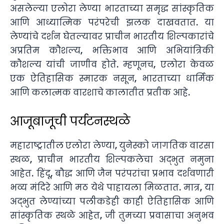
असलेल्या एलोरा लेण्या भारताच्या समृद्ध सांस्कृतिक
आणि आध्यात्मिक परंपरेची झलक दाखवतात. या
लेण्यांचे दर्शन घेतल्यावर प्राचीन भारतीय शिल्पकारांचे
अप्रतिम कौशल्य, भक्तिभाव आणि अभियांत्रिकी
कौशल्य यांची जाणीव होते. म्हणूनच, एलोरा केवळ
एक ऐतिहासिक स्मारक नसून, भारताच्या धार्मिक
आणि कलात्मक वारशाचे कालातीत प्रतीक आहे.
आजूबाजूची पर्यटनस्थळे
महाराष्ट्रातील एलोरा लेण्या, युनेस्को जागतिक वारसा
स्थळ, प्राचीन भारतीय शिल्पकलेचा अद्भुत नमुना
आहेत. हिंदू, बौद्ध आणि जैन परंपरांचा प्रभाव दर्शवणारी
भव्य मंदिरे आणि मठ येथे पाहायला मिळतात. मात्र, या
अद्भुत लेण्यांच्या पलीकडेही काही ऐतिहासिक आणि
सांस्कृतिक स्थळे आहेत, जी तुमच्या प्रवासाचा अनुभव