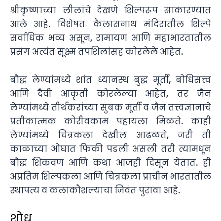
श्रीकृष्णाच्या लीलांचे देखणे शिल्परूप साकारण्यात
आले आहे. विशेषतः कैलासनाथ मंदिरातील शिल्पे
सर्वाधिक भव्य असून, रामायण आणि महाभारतातील
प्रसंग अत्यंत सूक्ष्म तपशिलांसह कोरलेले आहेत.
बौद्ध लेण्यांमध्ये शांत ध्यानस्थ बुद्ध मूर्ती, बोधिसत्त्व
आणि दैवी आकृती कोरलेल्या आहेत, तर जैन
लेण्यांमध्ये तीर्थंकरांच्या सुबक मूर्ती व जैन तत्त्वज्ञानाचे
प्रतीकात्मक कोरीवकाम पहायला मिळते. काही
लेण्यांमध्ये चित्रकला देखील आढळते, जरी ती
काळाच्या ओघात फिकी पडली असली तरी त्यामधून
बौद्ध शिकवण आणि कथा आजही दिसून येतात. ही
अप्रतिम शिल्पकला आणि चित्रकला प्राचीन भारतातील
स्थापत्य व कलाकौशल्याचा जिवंत पुरावा आहे.
शोध