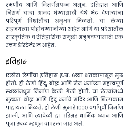
रमणीय आणि निसर्गसंपन्न असून, इतिहास आणि
निसर्ग यांचा आनंद घेण्यासाठी येथे भेट देणाऱ्यांना
परिपूर्ण विश्रांतीचा अनुभव मिळतो. या लेण्या
सहजगत्या पोहोचण्याजोग्या आहेत आणि या प्रदेशातील
सांस्कृतिक व ऐतिहासिक समृद्धी अनुभवण्यासाठी एक
उत्तम डेस्टिनेशन आहेत.
इतिहास
एलोरा लेणींचा इतिहास इ.स. ६व्या शतकापासून सुरू
होतो. ही लेणी हिंदू, बौद्ध आणि जैन धर्माच्या महत्त्वपूर्ण
स्थळांमधून निर्माण केली गेली होती. या लेण्यांमध्ये
मुख्यतः बौद्ध आणि हिंदू धर्माचे मंदिर आणि शिल्पकाम
पाहायला मिळते. ही लेणी सुमारे १००० वर्षांपूर्वी निर्माण
झाली, आणि त्यावेळी हा परिसर धार्मिक ध्यान आणि
पूजा स्थळ म्हणून वापरला जात असे.