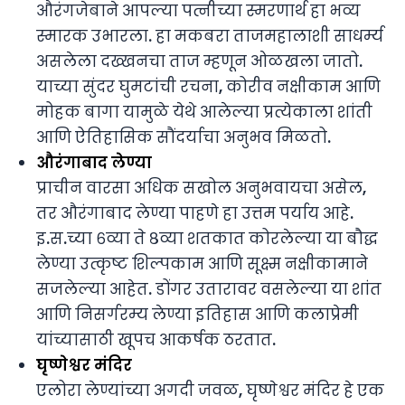
औरंगजेबाने आपल्या पत्नीच्या स्मरणार्थ हा भव्य
स्मारक उभारला. हा मकबरा ताजमहालाशी साधर्म्य
असलेला दख्खनचा ताज म्हणून ओळखला जातो.
याच्या सुंदर घुमटांची रचना, कोरीव नक्षीकाम आणि
मोहक बागा यामुळे येथे आलेल्या प्रत्येकाला शांती
आणि ऐतिहासिक सौंदर्याचा अनुभव मिळतो.
औरंगाबाद लेण्या
प्राचीन वारसा अधिक सखोल अनुभवायचा असेल,
तर औरंगाबाद लेण्या पाहणे हा उत्तम पर्याय आहे.
इ.स.च्या ६व्या ते ८व्या शतकात कोरलेल्या या बौद्ध
लेण्या उत्कृष्ट शिल्पकाम आणि सूक्ष्म नक्षीकामाने
सजलेल्या आहेत. डोंगर उतारावर वसलेल्या या शांत
आणि निसर्गरम्य लेण्या इतिहास आणि कलाप्रेमी
यांच्यासाठी खूपच आकर्षक ठरतात.
घृष्णेश्वर मंदिर
एलोरा लेण्यांच्या अगदी जवळ, घृष्णेश्वर मंदिर हे एक