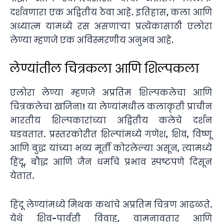
दर्शवणारा
एक
अद्वितीय
ठेवा
आहे
.
इतिहास
,
कला
आणि
अध्यात्म
यामध्ये
रस
असणाऱ्या
प्रत्येकासाठी
एलोरा
लेण्या
म्हणजे
एक
अविस्मरणीय
अनुभव
आहे
.
लेण्यांतील चित्रकला आणि शिल्पकला
एलोरा लेण्या म्हणजे अप्रतिम शिल्पकलेचा आणि
चित्रकलेचा खजिना! या लेण्यांमधील कलाकृती प्राचीन
भारतीय शिल्पकारांच्या अद्वितीय कलेचे दर्शन
घडवतात. प्रस्तरकोरीत शिल्पांमध्ये गणेश, शिव, विष्णू
आणि बुद्ध यांच्या भव्य मूर्ती कोरलेल्या असून, त्यामध्ये
हिंदू, बौद्ध आणि जैन धर्मांचे प्रभाव स्पष्टपणे दिसून
येतात.
हिंदू लेण्यांमध्ये मिथक कथांचे अप्रतिम चित्रण आढळते.
येथे शिव-पार्वती विवाह, वामनावतार आणि