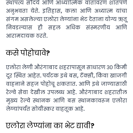
स्थापत्य सौंदर्य आणि आध्यात्मिक वातावरण शांतपणे
अनुभवता येते. इतिहास, कला आणि अध्यात्म यांचा
संगम असलेल्या एलोरा लेण्यांना भेट देताना योग्य ऋतू
निवडल्यास ही सहल अधिक संस्मरणीय आणि
आरामदायक ठरते.
कसे पोहोचावे?
एलोरा लेणी औरंगाबाद शहरापासून साधारण ३० किमी
दूर स्थित आहेत. पर्यटक इथे बस, टॅक्सी, किंवा खाजगी
वाहनाने सहज पोहोचू शकतात. आणि इथे जाण्यासाठी
रेल्वे सेवा देखील उपलब्ध आहे. औरंगाबाद शहरातील
मुख्य रेल्वे स्थानक आणि बस स्थानकावरून एलोरा
लेण्यांपर्यंत सोयीस्कर वाहतूक आहे.
एलोरा लेण्यांना का भेट द्यावी?