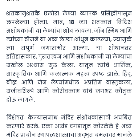
शतकानुशतके एलोरा लेण्या व्यापक प्रसिद्धीपासून
लपलेल्या होत्या. मात्र, 18 व्या शतकात ब्रिटिश
संशोधकांनी या लेण्यांचा शोध लावला. जॉन स्मिथ आणि
त्यांच्या टीमने या भव्य लेण्या शोधून काढल्या, ज्यामुळे
त्या संपूर्ण जगासमोर आल्या. या शोधानंतर
इतिहासकार, पुरातत्त्वज्ञ आणि संशोधकांनी या लेण्यांचा
सखोल अभ्यास सुरू केला. यातून त्यांचे धार्मिक,
सांस्कृतिक आणि कलात्मक महत्त्व स्पष्ट झाले. हिंदू,
बौद्ध आणि जैन लेण्यांमधील अप्रतिम वास्तुकला,
सजीवशिल्पे आणि कोरीवकाम यांचे जगभर कौतुक
होऊ लागले.
विशेषतः कैल्यासनाथ मंदिर संशोधकांसाठी अचंबित
करणारे ठरले. एका अखंड दगडातून कोरलेले हे भव्य
मंदिर प्राचीन स्थापत्यशास्त्राचा अद्भुत चमत्कार मानले