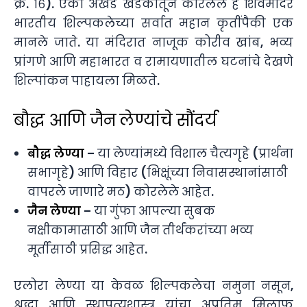
क्र. १६). एका अखंड खडकातून कोरलेले हे शिवमंदिर
भारतीय शिल्पकलेच्या सर्वात महान कृतींपैकी एक
मानले जाते. या मंदिरात नाजूक कोरीव खांब, भव्य
प्रांगणे आणि महाभारत व रामायणातील घटनांचे देखणे
शिल्पांकन पाहायला मिळते.
बौद्ध आणि जैन लेण्यांचे सौंदर्य
बौद्ध
लेण्या
–
या
लेण्यांमध्ये
विशाल
चैत्यगृहे
(
प्रार्थना
सभागृहे
)
आणि
विहार
(
भिक्षूंच्या
निवासस्थानांसाठी
वापरले
जाणारे
मठ
)
कोरलेले
आहेत
.
जैन
लेण्या
–
या
गुंफा
आपल्या
सुबक
नक्षीकामासाठी
आणि
जैन
तीर्थंकरांच्या
भव्य
मूर्तींसाठी
प्रसिद्ध
आहेत
.
एलोरा
लेण्या
या
केवळ
शिल्पकलेचा
नमुना
नसून
,
श्रद्धा
आणि
स्थापत्यशास्त्र
यांचा
अप्रतिम
मिलाफ