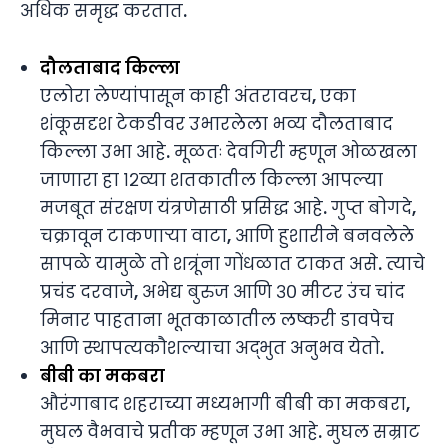
अधिक समृद्ध करतात.
दौलताबाद किल्ला
एलोरा लेण्यांपासून काही अंतरावरच, एका
शंकूसदृश टेकडीवर उभारलेला भव्य दौलताबाद
किल्ला उभा आहे. मूळतः देवगिरी म्हणून ओळखला
जाणारा हा १२व्या शतकातील किल्ला आपल्या
मजबूत संरक्षण यंत्रणेसाठी प्रसिद्ध आहे. गुप्त बोगदे,
चक्रावून टाकणाऱ्या वाटा, आणि हुशारीने बनवलेले
सापळे यामुळे तो शत्रूंना गोंधळात टाकत असे. त्याचे
प्रचंड दरवाजे, अभेद्य बुरुज आणि ३० मीटर उंच चांद
मिनार पाहताना भूतकाळातील लष्करी डावपेच
आणि स्थापत्यकौशल्याचा अद्भुत अनुभव येतो.
बीबी का मकबरा
औरंगाबाद शहराच्या मध्यभागी बीबी का मकबरा,
मुघल वैभवाचे प्रतीक म्हणून उभा आहे. मुघल सम्राट