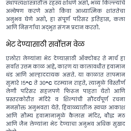
स्थापत्यशास्त्रातील रहस्य शोधणे असो, भव्य किल्ल्यांचे
अन्वेषण करणे असो किंवा आध्यात्मिक शांततेचा
अनुभव घेणे असो, हा संपूर्ण परिसर इतिहास, कला
आणि निसर्गाचा अद्भुत संगम प्रदान करतो.
भेट देण्यासाठी सर्वोत्तम वेळ
एलोरा लेण्यांना भेट देण्यासाठी ऑक्टोबर ते मार्च हा
सर्वात उत्तम काळ आहे, कारण या कालावधीत हवामान
थंड आणि आल्हाददायक असते. या काळात तापमान
सुमारे १५°C ते ३०°C दरम्यान राहते, त्यामुळे विस्तीर्ण
लेणी परिसर सहजपणे फिरून पाहता येतो आणि
प्रस्तरकोरीत मंदिरे व शिल्पांची सौंदर्यपूर्ण रचना
मनसोक्त अनुभवता येते. हिवाळ्यातील स्वच्छ आकाश
आणि सौम्य हवामानामुळे कैलास मंदिर, बौद्ध मठ
आणि जैन लेण्यांना भेट देण्याचा अनुभव अधिक सुखद