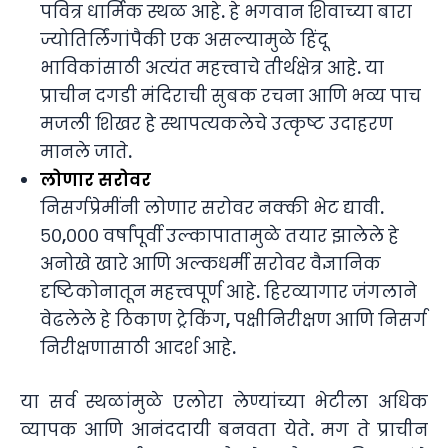
पवित्र धार्मिक स्थळ आहे. हे भगवान शिवाच्या बारा
ज्योतिर्लिंगांपैकी एक असल्यामुळे हिंदू
भाविकांसाठी अत्यंत महत्त्वाचे तीर्थक्षेत्र आहे. या
प्राचीन दगडी मंदिराची सुबक रचना आणि भव्य पाच
मजली शिखर हे स्थापत्यकलेचे उत्कृष्ट उदाहरण
मानले जाते.
लोणार सरोवर
निसर्गप्रेमींनी लोणार सरोवर नक्की भेट द्यावी.
५०,००० वर्षांपूर्वी उल्कापातामुळे तयार झालेले हे
अनोखे खारे आणि अल्कधर्मी सरोवर वैज्ञानिक
दृष्टिकोनातून महत्त्वपूर्ण आहे. हिरव्यागार जंगलाने
वेढलेले हे ठिकाण ट्रेकिंग, पक्षीनिरीक्षण आणि निसर्ग
निरीक्षणासाठी आदर्श आहे.
या सर्व स्थळांमुळे एलोरा लेण्यांच्या भेटीला अधिक
व्यापक आणि आनंददायी बनवता येते. मग ते प्राचीन