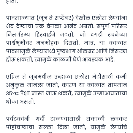
होतो.
पावसाळ्यात (जून ते सप्टेंबर) देखील एलोरा लेण्यांना
भेट देण्याचा एक वेगळा आनंद असतो. संपूर्ण परिसर
निसर्गरम्य हिरवाईने नटतो, जो दगडी रचनेच्या
पार्श्वभूमीवर मनमोहक दिसतो. मात्र, या काळात
पावसामुळे लेण्यांमध्ये पृष्ठभाग ओलसर आणि निसरडा
होऊ शकतो, त्यामुळे काळजी घेणे आवश्यक आहे.
एप्रिल ते जूनमधील उन्हाळा एलोरा भेटीसाठी कमी
अनुकूल मानला जातो, कारण या काळात तापमान
३५°C पेक्षा जास्त जाऊ शकते, त्यामुळे उष्माआघाताचा
धोका असतो.
पर्यटकांनी गर्दी टाळण्यासाठी सकाळी लवकर
पोहोचण्याचा सल्ला दिला जातो, यामुळे लेण्यांचे