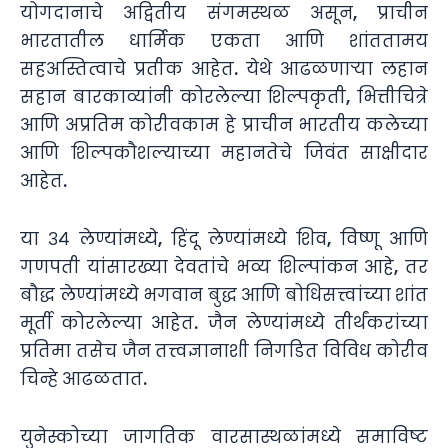
योगदानाचे अद्वितीय संगमस्थळ असून, प्राचीन
भारतातील धार्मिक एकता आणि शांततामय
सहअस्तित्वाचे प्रतीक आहेत. येथे आढळणाऱ्या लहान
सहान बारकाव्यांनी कोरलेल्या शिल्पकृती, भित्तीचित्रे
आणि अप्रतिम कोरीवकाम हे प्राचीन भारतीय कलेच्या
आणि शिल्पकौशल्याच्या महानतेचे जिवंत साक्षीदार
आहेत.
या ३४ लेण्यांमध्ये, हिंदू लेण्यांमध्ये शिव, विष्णू आणि
गणपती यांसारख्या देवतांचे भव्य शिल्पांकन आहे, तर
बौद्ध लेण्यांमध्ये भगवान बुद्ध आणि बोधिसत्त्वांच्या शांत
मूर्ती कोरलेल्या आहेत. जैन लेण्यांमध्ये तीर्थंकरांच्या
प्रतिमा तसेच जैन तत्त्वज्ञानाशी निगडित विविध कोरीव
चिन्हे आढळतात.
युनेस्कोच्या जागतिक वारसास्थळांमध्ये समाविष्ट