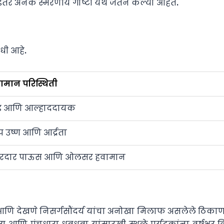
णि इतर अनेक स्मरणीय गोष्टी येथे जतन केल्या आहेत.
वधी आहे.
ामान परिस्थिती
ड आणि आल्हाददायक
प उष्ण आणि आर्द्रता
ोरदार पाऊस आणि ओलसर हवामान
चार आणि देखणे निसर्गसौंदर्य यांचा अनोखा मिलाफ असलेले ठिकाण आह