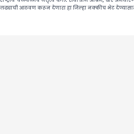
राष्ट्रीय चळवळीचे नेतृत्व केले. सेवाग्राम आश्रम, बोर अभया
लढ्याची आठवण करून देणारा हा जिल्हा नक्कीच भेट देण्यासा