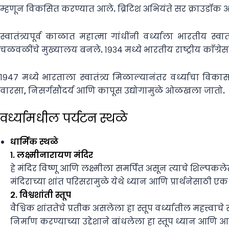
म्हणून विकसित करण्यात आले. ब्रिटिश अभियंते सर क्राउडॉक आ
स्वातंत्र्यपूर्व काळात महात्मा गांधींनी वर्ध्याला भारतीय स्वा
चळवळींचे मुख्यालय बनले. १९३४ मध्ये भारतीय राष्ट्रीय काँग्रेस
१९४७ मध्ये भारताला स्वातंत्र्य मिळाल्यानंतर वर्ध्याचा वि
वारसा, निसर्गसौंदर्य आणि कापूस उद्योगामुळे ओळखला जातो.
वर्ध्यामधील पर्यटन स्थळे
धार्मिक स्थळे
१. लक्ष्मीनारायण मंदिर
हे मंदिर विष्णू आणि लक्ष्मीला समर्पित असून त्याचे शिल्पक
मंदिराच्या शांत परिसरामुळे येथे ध्यान आणि प्रार्थनेसाठी ए
२. विश्वशांती स्तूप
वैश्विक शांततेचे प्रतीक असलेला हा स्तूप वर्ध्यातील महत्त्वाच
निर्माण करण्याच्या उद्देशाने बांधलेला हा स्तूप ध्यान आण