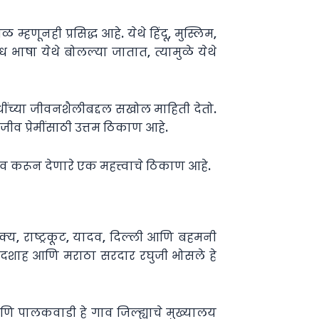
णूनही प्रसिद्ध आहे. येथे हिंदू, मुस्लिम,
ध भाषा येथे बोलल्या जातात, त्यामुळे येथे
धींच्या जीवनशैलीबद्दल सखोल माहिती देतो.
ीव प्रेमींसाठी उत्तम ठिकाण आहे.
ीव करून देणारे एक महत्त्वाचे ठिकाण आहे.
ुक्य, राष्ट्रकूट, यादव, दिल्ली आणि बहमनी
ुलंदशाह आणि मराठा सरदार रघुजी भोसले हे
ि पालकवाडी हे गाव जिल्ह्याचे मुख्यालय