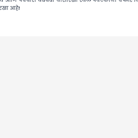
रण्य आणि पंचधारा धबधबा यांसारखी स्थळे पर्यटकांना वर्षभर वि
रखा आहे!