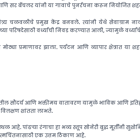
णि सर बॅचलर यांनी या गावाचे पुनर्रचना करून नियोजित शहर म्
तंत्र्य चळवळीचे प्रमुख केंद्र बनवले. त्यांनी येथे सेवाग्राम ना
च्या परिषदेसाठी वर्ध्याची निवड करण्यात आली, ज्यामुळे वर्ध्या
कास मोठ्या प्रमाणावर झाला. पर्यटन आणि व्यापार क्षेत्रात य
लेतील सौंदर्य आणि भक्तीमय वातावरण यामुळे भाविक आणि इतिहासप्
क विलक्षण शांतता लाभते.
े स्थळ आहे. पांढऱ्या रंगाचा हा भव्य स्तूप सोनेरी बुद्ध मूर्तींन
ि आत्मचिंतनासाठी एक उत्तम ठिकाण आहे.