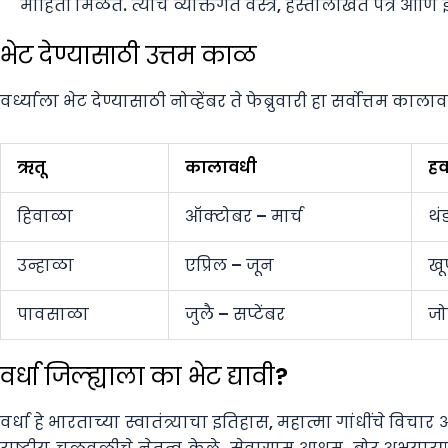
माहिती मिळते. त्यांचे व्यक्तिगत वस्त्र, हस्तलिखित पत्रे आ
भेट देण्यासाठी उत्तम काळ
वर्ध्याला भेट देण्यासाठी नोव्हेंबर ते फेब्रुवारी हा सर्वोत्तम काला
ऋतू
कालावधी
हव
हिवाळा
ऑक्टोबर – मार्च
थं
उन्हाळा
एप्रिल – जून
खू
पावसाळा
जुलै – सप्टेंबर
ज
वर्धा जिल्ह्याला का भेट द्यावी?
वर्धा हे भारताच्या स्वातंत्र्याचा इतिहास, महात्मा गांधींचे वि