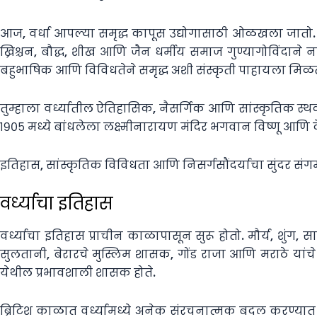
आज, वर्धा आपल्या समृद्ध कापूस उद्योगासाठी ओळखला जातो. तसेच
ख्रिश्चन, बौद्ध, शीख आणि जैन धर्मीय समाज गुण्यागोविंदाने 
बहुभाषिक आणि विविधतेने समृद्ध अशी संस्कृती पाहायला मिळत
तुम्हाला वर्ध्यातील ऐतिहासिक, नैसर्गिक आणि सांस्कृतिक स्थ
१९०५ मध्ये बांधलेला लक्ष्मीनारायण मंदिर भगवान विष्णू आणि द
इतिहास, सांस्कृतिक विविधता आणि निसर्गसौंदर्याचा सुंदर संग
वर्ध्याचा इतिहास
वर्ध्याचा इतिहास प्राचीन काळापासून सुरू होतो. मौर्य, शुंग,
सुलतानी, बेरारचे मुस्लिम शासक, गोंड राजा आणि मराठे यांच
येथील प्रभावशाली शासक होते.
ब्रिटिश काळात वर्ध्यामध्ये अनेक संरचनात्मक बदल करण्यात