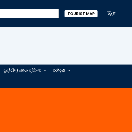
म
TOURIST MAP
टूर/ट्रीप/सहल बुकिंग:
इव्हेंट्स