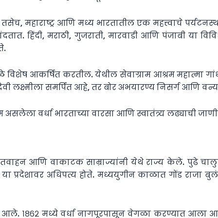
, महाराष्ट्र आणि मध्य भारतातील एक महत्त्वाचे पर्यटनस्थळ म्ह
नांदतात. हिंदी, मराठी, गुजराती, मारवाडी आणि पंजाबी या विवि
े.
ळे विशेष आकर्षित करतील. येथील सेवाग्राम आश्रम महात्मा गां
ेवी लक्ष्मीला समर्पित आहे, तर बोर अभयारण्य निसर्ग आणि वन्यज
म असलेला वर्धा भारताच्या वारसा आणि स्वातंत्र्य लढ्याची जाण
 सातवाहन आणि वाकाटक साम्राज्यांनी येथे राज्य केले. पुढे चाल
े या प्रदेशावर अधिपत्य होते. मध्ययुगीन काळात गोंड राजा ब
 आले. १८६२ मध्ये वर्धा नागपूरपासून वेगळा करण्यात आला आण