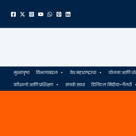
मजकुरावर
जा
मुख्यपृष्ठ
विभागाबद्दल
वेध महाराष्ट्राचा
योजना आणि धो
कौशल्ये आणि प्रशिक्षण
संपर्क साधा
डिजिटल मिडीया-गॅलरी