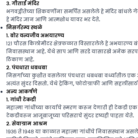
३. गीताई मंदिर
भगवद्गीतेच्या शिकवणींना समर्पित असलेले हे मंदिर बांधले गेल
हे मंदिर ज्ञान आणि आत्मशोध यावर भर देते.
निसर्गरम्य स्थळे
१. बोर वन्यजीव अभयारण्य
१२१ चौरस किलोमीटर क्षेत्रफळात विस्तारलेले हे अभयारण्य ब
निवासस्थान आहे. येथे साप आणि सरडे यासारखे अनेक सरपटणा
ठिकाण आहे.
२. पंचधारा धबधबा
निसर्गाच्या कुशीत वसलेला पंचधारा धबधबा वर्ध्यातील 
अत्यंत सुंदर दिसतो. येथे ट्रेकिंग, फोटोग्राफी आणि सहलींस
अन्य आकर्षणे
१. गांधी टेकडी
महात्मा गांधींच्या कार्याचे स्मरण करून देणारी ही टेकडी एक श
टेकडीवरून आजूबाजूच्या परिसराचे सुंदर दृष्यही पाहता येते.
२. सेवाग्राम आश्रम
१९३६ ते १९४८ या काळात महात्मा गांधींचे निवासस्थान असलेला