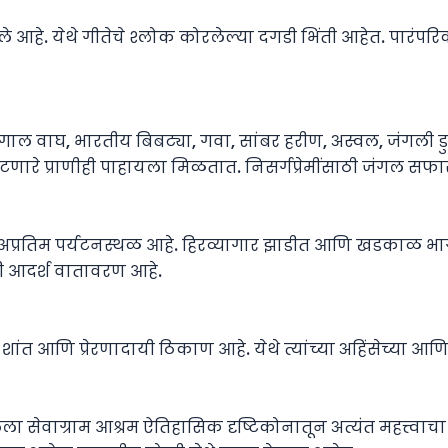
े आहे. येथे गीतेचे श्लोक कोरलेल्या दगडी भिंती आहेत. पारंपरिक 
ंगाल वाघ, भारतीय बिबट्या, गवा, सांबर हरीण, अस्वल, जंगली डुक
रे प्राणीही पाहायला मिळतात. निसर्गप्रेमींसाठी जंगल सफारी
एक अप्रतिम पर्यटनस्थळ आहे. हिरव्यागार झाडीत आणि खडकाळ 
ाठी आदर्श वातावरण आहे.
ांत आणि प्रेरणादायी ठिकाण आहे. येथे त्यांच्या अहिंसेच्या आणि स
 सेवाग्राम आश्रम ऐतिहासिक दृष्टिकोनातून अत्यंत महत्त्वाचा 