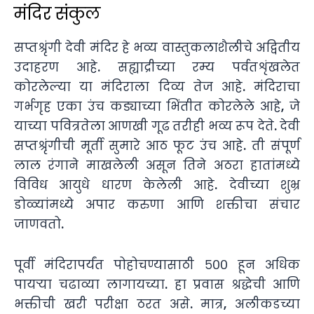
मंदिर संकुल
सप्तश्रृंगी देवी मंदिर हे भव्य वास्तुकलाशैलीचे अद्वितीय
उदाहरण आहे. सह्याद्रीच्या रम्य पर्वतशृंखलेत
कोरलेल्या या मंदिराला दिव्य तेज आहे. मंदिराचा
गर्भगृह एका उंच कड्याच्या भिंतीत कोरलेले आहे, जे
याच्या पवित्रतेला आणखी गूढ तरीही भव्य रूप देते. देवी
सप्तश्रृंगीची मूर्ती सुमारे आठ फूट उंच आहे. ती संपूर्ण
लाल रंगाने माखलेली असून तिने अठरा हातांमध्ये
विविध आयुधे धारण केलेली आहे. देवीच्या शुभ्र
डोळ्यांमध्ये अपार करुणा आणि शक्तीचा संचार
जाणवतो.
पूर्वी मंदिरापर्यंत पोहोचण्यासाठी ५०० हून अधिक
पायऱ्या चढाव्या लागायच्या. हा प्रवास श्रद्धेची आणि
भक्तीची खरी परीक्षा ठरत असे. मात्र, अलीकडच्या