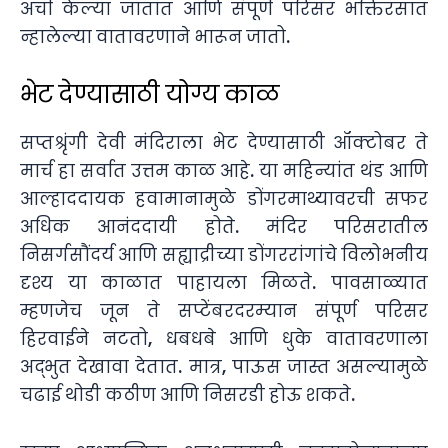
अर्चा केल्या जातात आणि संपूर्ण परिसर भक्तिरसात
न्हालेल्या वातावरणाने भारून जातो.
भेट देण्यासाठी योग्य काळ
सप्तश्रृंगी देवी मंदिराला भेट देण्यासाठी ऑक्टोबर ते
मार्च हा सर्वात उत्तम काळ आहे. या महिन्यांत थंड आणि
आल्हाददायक हवामानामुळे डोंगरमाथ्यावरची सफर
अधिक आनंददायी होते. मंदिर परिसरातील
निसर्गसौंदर्य आणि सह्याद्रीच्या डोंगररांगांचे विलोभनीय
दृश्य या काळात पाहायला मिळते. पावसाळ्यात
म्हणजेच जून ते सप्टेंबरदरम्यान संपूर्ण परिसर
हिरवाईने नटतो, धबधबे आणि धुके वातावरणाला
अद्भुत देखावा देतात. मात्र, पाऊस जास्त असल्यामुळे
चढाई थोडी कठीण आणि निसरडी होऊ शकते.