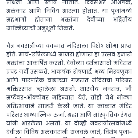
प्रार्थना आणि स्तोत्रे गातात. दिवसभर अभिषेक,
अलंकार आणि विविध आरत्या होतात. या पूजांमध्ये
सहभागी होताना भक्तांना देवीच्या अद्वितीय
सान्निध्याची अनुभूती मिळते.
चैत्र नवरात्रीच्या काळात मंदिराला विशेष शोभा प्राप्त
होते. मार्च-एप्रिलमध्ये साजरा होणारा हा उत्सव हजारो
भक्तांना आकर्षित करतो. देवीच्या दर्शनासाठी मंदिरात
प्रचंड गर्दी उसळते. आकर्षक रोषणाई, भव्य मिरवणुका
आणि पारंपरिक वाद्यांच्या गजरात मंदिराचा परिसर
भक्तिरसात न्हालेला असतो. शारदीय नवरात्र, जी
सप्टेंबर-ऑक्टोबर महिन्यात येते, तीही येथे मोठ्या
भक्तिभावाने साजरी केली जाते. या काळात मंदिर
परिसर आध्यात्मिक ऊर्जा, श्रद्धा आणि सांस्कृतिक रंगत
यांनी भारलेला असतो. या दोन्ही नवरात्रोत्सवांमध्ये
देवीला विविध अलंकारांनी सजवले जाते, विशेष पूजा-