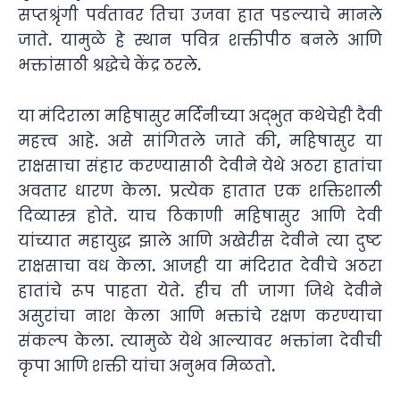
सप्तश्रृंगी पर्वतावर तिचा उजवा हात पडल्याचे मानले
जाते. यामुळे हे स्थान पवित्र शक्तीपीठ बनले आणि
भक्तांसाठी श्रद्धेचे केंद्र ठरले.
या मंदिराला महिषासुर मर्दिनीच्या अद्भुत कथेचेही दैवी
महत्त्व आहे. असे सांगितले जाते की, महिषासुर या
राक्षसाचा संहार करण्यासाठी देवीने येथे अठरा हातांचा
अवतार धारण केला. प्रत्येक हातात एक शक्तिशाली
दिव्यास्त्र होते. याच ठिकाणी महिषासुर आणि देवी
यांच्यात महायुद्ध झाले आणि अखेरीस देवीने त्या दुष्ट
राक्षसाचा वध केला. आजही या मंदिरात देवीचे अठरा
हातांचे रूप पाहता येते. हीच ती जागा जिथे देवीने
असुरांचा नाश केला आणि भक्तांचे रक्षण करण्याचा
संकल्प केला. त्यामुळे येथे आल्यावर भक्तांना देवीची
कृपा आणि शक्ती यांचा अनुभव मिळतो.