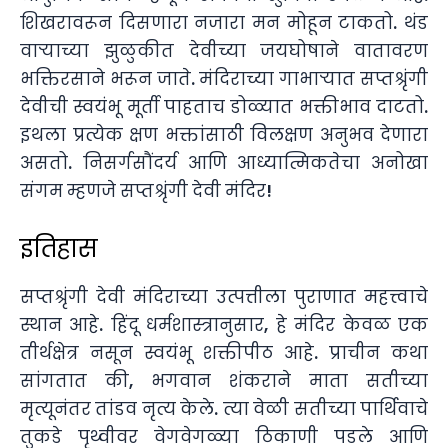
शिखरावरून दिसणारा नजारा मन मोहून टाकतो. थंड
वाऱ्याच्या झुळुकीत देवीच्या जयघोषाने वातावरण
भक्तिरसाने भरून जाते. मंदिराच्या गाभाऱ्यात सप्तश्रृंगी
देवीची स्वयंभू मूर्ती पाहताच डोळ्यात भक्तीभाव दाटतो.
इथला प्रत्येक क्षण भक्तांसाठी विलक्षण अनुभव देणारा
असतो. निसर्गसौंदर्य आणि आध्यात्मिकतेचा अनोखा
संगम म्हणजे सप्तश्रृंगी देवी मंदिर!
इतिहास
सप्तश्रृंगी देवी मंदिराच्या उत्पत्तीला पुराणात महत्त्वाचे
स्थान आहे. हिंदू धर्मशास्त्रानुसार, हे मंदिर केवळ एक
तीर्थक्षेत्र नसून स्वयंभू शक्तीपीठ आहे. प्राचीन कथा
सांगतात की, भगवान शंकराने माता सतीच्या
मृत्यूनंतर तांडव नृत्य केले. त्या वेळी सतीच्या पार्थिवाचे
तुकडे पृथ्वीवर वेगवेगळ्या ठिकाणी पडले आणि