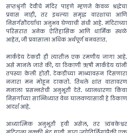
सप्तश्रृंगी देवीचे मंदिर पाहणे म्हणजे केवळ श्रद्धेचा
प्रवास नाही, तर इथल्या समृद्ध वारशाचा आणि
निसर्गसौंदर्याचा अनुभव घेण्याची संधी आहे. मंदिराच्या
परिसरात अनेक ऐतिहासिक आणि धार्मिक स्थळे
आहेत, जी प्रवासाला अधिक अर्थपूर्ण बनवतात.
मार्कंडेय टेकडी ही त्यातील एक रमणीय जागा आहे.
असे मानले जाते की, या ठिकाणी ऋषी मार्कंडेय यांनी
तपस्या केली होती. टेकडीच्या माथ्यावरून दिसणारा
नजारा मन मोहून टाकतो. तिथले शांत वातावरण
मनाला प्रसन्नतेची अनुभूती देते. ध्यानधारणा किंवा
निसर्गाच्या सान्निध्यात वेळ घालवण्यासाठी हे ठिकाण
आदर्श आहे.
आध्यात्मिक अनुभूती हवी असेल, तर त्र्यंबकेश्वर
मंदिराला नक्की भेट द्यावी. बारा ज्योतिर्लिंगांपैकी एक