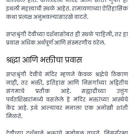
घालवले होते. कालाराम मंदिर आणि सीता गुंफा ही
इथली महत्त्वाची स्थळे आहेत. रामायणाच्या ऐतिहासिक
कथा प्रत्यक्ष अनुभवल्यासारखे वाटते.
सप्तश्रृंगी देवीच्या दर्शनासोबत ही स्थळे पाहिली, तर हा
प्रवास अधिक अर्थपूर्ण आणि संस्मरणीय ठरेल.
श्रद्धा आणि भक्तीचा प्रवास
सप्तश्रृंगी देवीचे मंदिर म्हणजे केवळ श्रद्धेचे ठिकाण
नाही, तर भक्ती, इतिहास आणि निसर्गाच्या अद्वितीय
संगमाचे प्रतीक आहे. सह्याद्रीच्या उत्तुंग
पर्वतशिखरांमध्ये वसलेले हे मंदिर भक्तांच्या आस्थेचे
केंद्र आहे. इथे आल्यावर मनाला एक अनोखी शांती
मिळते.
देवीच्या दर्शनाने भक्तांचे मनोबल वाढते. निसर्गरम्य