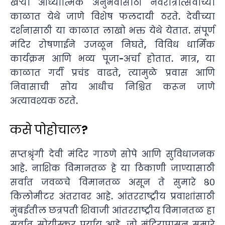
खऱ्या आध्यात्मिक अनुभवासाठी नवरात्रोत्सवाच्या
काळात येथे जाणे विशेष फलदायी ठरते. देवीच्या
दर्शनासाठी या काळात लाखो भक्त येथे येतात. संपूर्ण
मंदिर रोषणाईने उजळून निघते, विविध धार्मिक
कार्यक्रम आणि भव्य पूजा-अर्चा होतात. मात्र, या
काळात गर्दी प्रचंड वाढते, त्यामुळे प्रवास आणि
निवासाची सोय आधीच निश्चित करून जाणे
अत्यावश्यक ठरते.
कसे पोहोचाल?
सप्तश्रृंगी देवी मंदिर गाठणे सोपे आणि सुविधाजनक
आहे. नाशिक विमानतळ हे या ठिकाणी जाण्यासाठी
सर्वात जवळचे विमानतळ असून ते सुमारे ८०
किलोमीटर अंतरावर आहे. आंतरराष्ट्रीय प्रवाशांसाठी
मुंबईतील छत्रपती शिवाजी आंतरराष्ट्रीय विमानतळ हा
सर्वात सोयीस्कर पर्याय आहे, जो मंदिरापासून सुमारे