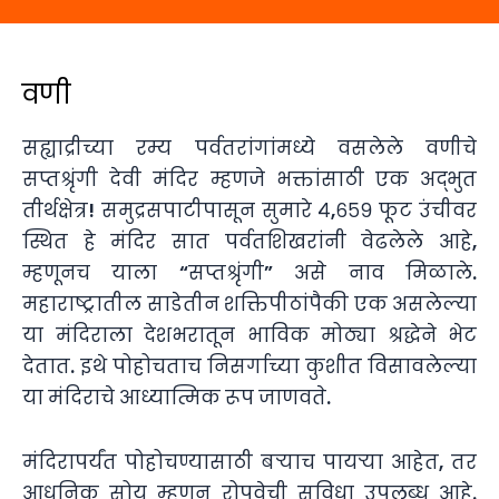
वणी
सह्याद्रीच्या रम्य पर्वतरांगांमध्ये वसलेले वणीचे
सप्तश्रृंगी देवी मंदिर म्हणजे भक्तांसाठी एक अद्भुत
तीर्थक्षेत्र! समुद्रसपाटीपासून सुमारे ४,६५९ फूट उंचीवर
स्थित हे मंदिर सात पर्वतशिखरांनी वेढलेले आहे,
म्हणूनच याला “सप्तश्रृंगी” असे नाव मिळाले.
महाराष्ट्रातील साडेतीन शक्तिपीठांपैकी एक असलेल्या
या मंदिराला देशभरातून भाविक मोठ्या श्रद्धेने भेट
देतात. इथे पोहोचताच निसर्गाच्या कुशीत विसावलेल्या
या मंदिराचे आध्यात्मिक रूप जाणवते.
मंदिरापर्यंत पोहोचण्यासाठी बऱ्याच पायऱ्या आहेत, तर
आधुनिक सोय म्हणून रोपवेची सुविधा उपलब्ध आहे.