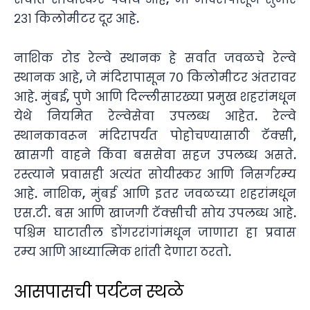
२३१ किलोमीटर दूर आहे.
नाशिक रोड रेल्वे स्थानक हे सर्वात जवळचे रेल्वे
स्थानक आहे, जे मंदिरापासून ७० किलोमीटर अंतरावर
आहे. मुंबई, पुणे आणि दिल्लीसारख्या प्रमुख शहरांमधून
येथे नियमित रेल्वेसेवा उपलब्ध आहेत. रेल्वे
स्थानकावरून मंदिरापर्यंत पोहोचण्यासाठी टॅक्सी,
खासगी वाहने किंवा बससेवा सहज उपलब्ध असते.
रस्त्याने प्रवासही अत्यंत सोयीस्कर आणि निसर्गरम्य
आहे. नाशिक, मुंबई आणि इतर जवळच्या शहरांमधून
एस.टी. बस आणि खाजगी टॅक्सीची सोय उपलब्ध आहे.
पश्चिम घाटातील डोंगररांगांमधून जाणारा हा प्रवास
रम्य आणि आध्यात्मिक शांती देणारा ठरतो.
आसपासची पर्यटन स्थळे