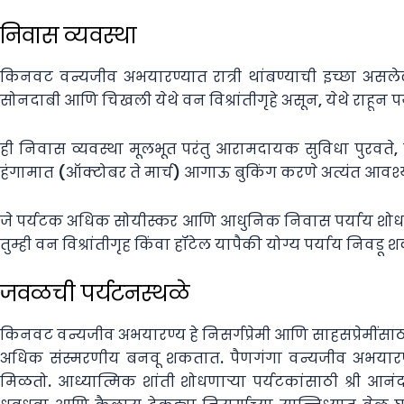
निवास व्यवस्था
किनवट वन्यजीव अभयारण्यात रात्री थांबण्याची इच्छा असलेल्
सोनदाबी आणि चिखली येथे वन विश्रांतीगृहे असून, येथे राहून 
ही निवास व्यवस्था मूलभूत परंतु आरामदायक सुविधा पुरवते, 
हंगामात (ऑक्टोबर ते मार्च) आगाऊ बुकिंग करणे अत्यंत आवश
जे पर्यटक अधिक सोयीस्कर आणि आधुनिक निवास पर्याय शोधत आह
तुम्ही वन विश्रांतीगृह किंवा हॉटेल यापैकी योग्य पर्याय निवडू 
जवळची पर्यटनस्थळे
किनवट वन्यजीव अभयारण्य हे निसर्गप्रेमी आणि साहसप्रेमींसा
अधिक संस्मरणीय बनवू शकतात. पैणगंगा वन्यजीव अभयारण्य 
मिळतो. आध्यात्मिक शांती शोधणाऱ्या पर्यटकांसाठी श्री आनंद