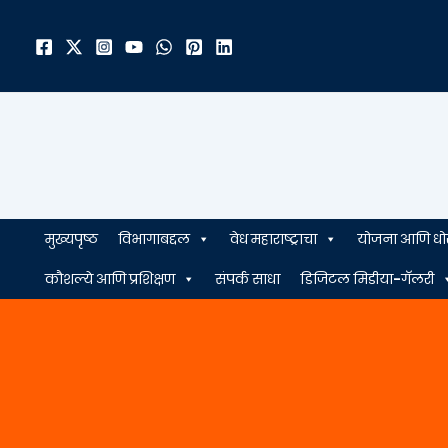
मजकुरावर
जा
मुख्यपृष्ठ
विभागाबद्दल
वेध महाराष्ट्राचा
योजना आणि धो
कौशल्ये आणि प्रशिक्षण
संपर्क साधा
डिजिटल मिडीया-गॅलरी