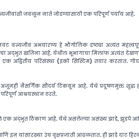
यजीवांशी जवळून नाते जोडण्यासाठी एक परिपूर्ण पर्याय आहे.
नवट वन्यजीव अभयारण्य हे भौगोलिक दृष्ट्या अत्यंत महत्त्व
ेचा अद्भुत खजिना आहे. येथील भूभागाचा मिलाफ अत्यंत देखणा
क अद्वितीय परिसंस्था (इको सिस्टिम) तयार करतात. गोदावर
ूनही नैसर्गिक सौंदर्य टिकवून आहे. येथे प्रदूषणमुक्त शुद
परिपूर्ण आश्रयस्थान ठरते.
क अद्भुत ठिकाण आहे. येथे असलेल्या असंख्य झाडे, झुडपे आणि ग
 इन यांसारख्या उंच वृक्षप्रजाती आढळतात. ही झाडे दाट हिरव्