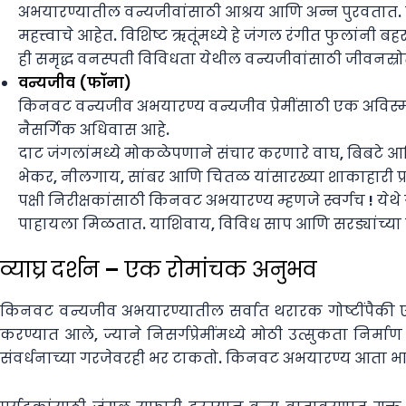
अभयारण्यातील वन्यजीवांसाठी आश्रय आणि अन्न पुरवतात. जमि
महत्त्वाचे आहेत. विशिष्ट ऋतूंमध्ये हे जंगल रंगीत फुलांनी 
ही समृद्ध वनस्पती विविधता येथील वन्यजीवांसाठी जीवनस्
वन्यजीव (फॉना)
किनवट वन्यजीव अभयारण्य वन्यजीव प्रेमींसाठी एक अविस्मरण
नैसर्गिक अधिवास आहे.
दाट जंगलांमध्ये मोकळेपणाने संचार करणारे वाघ, बिबटे आण
भेकर, नीलगाय, सांबर आणि चितळ यांसारख्या शाकाहारी प्राण्
पक्षी निरीक्षकांसाठी किनवट अभयारण्य म्हणजे स्वर्गच ! येथे ग
पाहायला मिळतात. याशिवाय, विविध साप आणि सरड्यांच्या
व्याघ्र दर्शन – एक रोमांचक अनुभव
किनवट वन्यजीव अभयारण्यातील सर्वात थरारक गोष्टींपैकी एक म्हण
करण्यात आले, ज्याने निसर्गप्रेमींमध्ये मोठी उत्सुकता निर्मा
संवर्धनाच्या गरजेवरही भर टाकतो. किनवट अभयारण्य आता भार