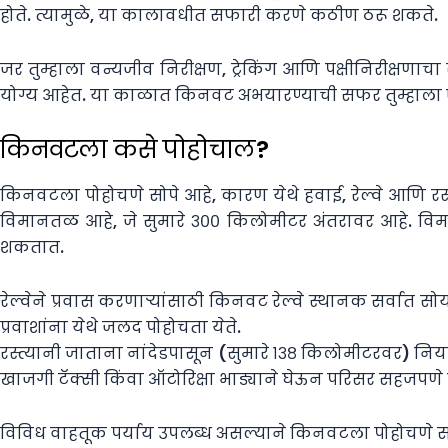
होते. त्यामुळे, या कालावधीत सफारी करणे कठीण ठरू शकते.
जर तुम्हाला वन्यजीव निरीक्षण, ट्रेकिंग आणि पक्षीनिरीक्षणा
योग्य आहेत. या काळात किनवट अभयारण्याची सफर तुम्हाला
किनवटला कसे पोहोचाल?
किनवटला पोहोचणे सोपे आहे, कारण येथे हवाई, रेल्वे आणि रस
विमानतळ आहे, जे सुमारे ३०० किलोमीटर अंतरावर आहे. व
शकतात.
रेल्वेने प्रवास करणाऱ्यांसाठी किनवट रेल्वे स्थानक सर्वात 
प्रवाशांना येथे जलद पोहोचता येते.
रस्त्यानी जाताना नांदेडपासून (सुमारे १३८ किलोमीटरवर) न
खाजगी टॅक्सी किंवा ऑटोरिक्षा भाड्याने घेऊन परिसर सहजपण
विविध वाहतूक पर्याय उपलब्ध असल्याने किनवटला पोहोचणे