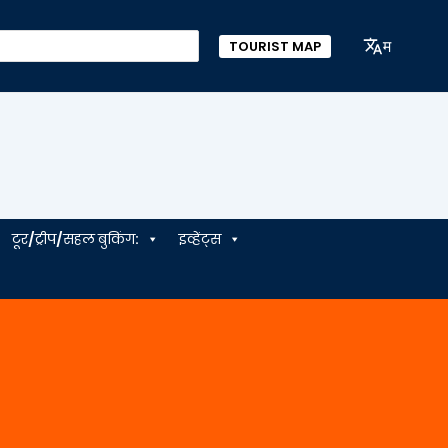
म
TOURIST MAP
टूर/ट्रीप/सहल बुकिंग:
इव्हेंट्स