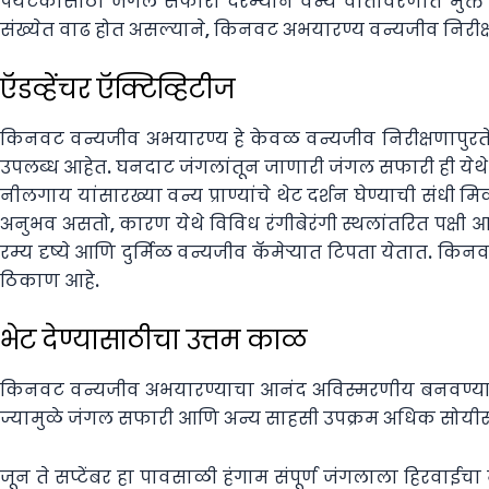
पर्यटकांसाठी जंगल सफारी दरम्यान वन्य वातावरणात मुक्त स
संख्येत वाढ होत असल्याने, किनवट अभयारण्य वन्यजीव निरी
ऍडव्हेंचर ऍक्टिव्हिटीज
किनवट वन्यजीव अभयारण्य हे केवळ वन्यजीव निरीक्षणापुरत
उपलब्ध आहेत. घनदाट जंगलांतून जाणारी जंगल सफारी ही येथे य
नीलगाय यांसारख्या वन्य प्राण्यांचे थेट दर्शन घेण्याची संधी मिळ
अनुभव असतो, कारण येथे विविध रंगीबेरंगी स्थलांतरित पक्ष
रम्य दृष्ये आणि दुर्मिळ वन्यजीव कॅमेऱ्यात टिपता येतात. किन
ठिकाण आहे.
भेट देण्यासाठीचा उत्तम काळ
किनवट वन्यजीव अभयारण्याचा आनंद अविस्मरणीय बनवण्यासाठी
ज्यामुळे जंगल सफारी आणि अन्य साहसी उपक्रम अधिक सोयीस्क
जून ते सप्टेंबर हा पावसाळी हंगाम संपूर्ण जंगलाला हिरवाई