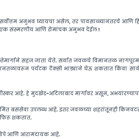
चा सर्वोत्तम अनुभव घ्यायचा असेल, तर पावसाळ्यानंतरचे आणि हि
 एक संस्मरणीय आणि रोमांचक अनुभव देईल !
्तेमार्गाने सहज जाता येते. सर्वात जवळचे विमानतळ नागपूरमध
िमानतळावरून पर्यटक टॅक्सी भाड्याने घेऊ शकतात किंवा 
सोयीस्कर आहे. हे मुदखेड-अदिलाबाद मार्गावर असून, अभयारण्या
ियमित बससेवा उपलब्ध आहे. इतर जवळच्या शहरांतूनही किनवटस
े फिरू शकतात.
 सोपे आणि आरामदायक आहे.