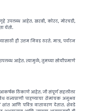
ीगृहे उपलब्ध आहेत. खरबी, कोरट, मोरचडी,
ा येतो.
साठी ही उत्तम निवड ठरते. मात्र, पर्यटन
्ध आहेत. त्यामुळे, तुमच्या सोयीप्रमाणे
क आकर्षक ठिकाणे आहेत. जी संपूर्ण सहलीला
ध वन्यप्राणी पाहण्याचा रोमांचक अनुभव
णे शांत आणि पवित्र वातावरण देतात. शेवडे