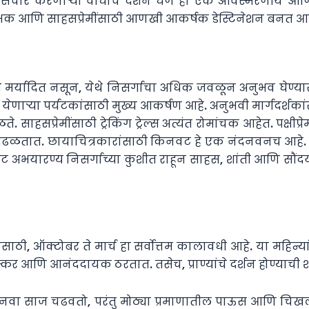
ंचार करणाऱ्या वाघाचे दर्शन घेणे हा एक अविस्मरणीय आणि र
क्षक आणि साहसप्रेमींसाठी आणखी आकर्षक डेस्टिनेशन बनत आह
े मर्यादित नसून, येथे निसर्गाचा अधिक जवळून अनुभव घेण्
ेणाऱ्या पर्यटकांसाठी मुख्य आकर्षण आहे. अनुभवी मार्गदर्शक
ते. साहसप्रेमींसाठी ट्रेकिंग ट्रेल्स अत्यंत रोमांचक आहेत. पक्षी
ी आढळतात. छायाचित्रकारांसाठी किनवट हे एक नंदनवनच आहे. स
वट अभयारण्य निसर्गाच्या कुशीत राहून साहस, शांती आणि सौंदर्य
, ऑक्टोबर ते मार्च हा सर्वोत्तम कालावधी आहे. या महिन्
र आणि आनंददायक ठरतात. तसेच, प्राण्यांचे दर्शन होण्याची
चा नवा साज चढवतो, परंतु मोठ्या प्रमाणातील पाऊस आणि चिखल