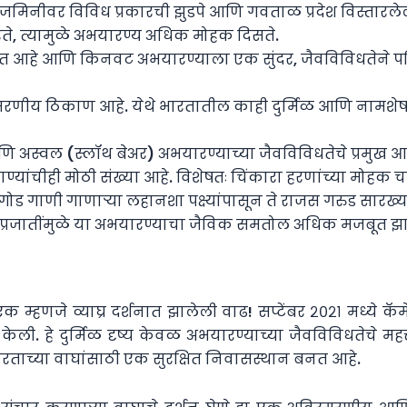
नीवर विविध प्रकारची झुडपे आणि गवताळ प्रदेश विस्तारलेले आह
बहरते, त्यामुळे अभयारण्य अधिक मोहक दिसते.
रोत आहे आणि किनवट अभयारण्याला एक सुंदर, जैवविविधतेने पर
ीय ठिकाण आहे. येथे भारतातील काही दुर्मिळ आणि नामशेष होण्
ि अस्वल (स्लॉथ बेअर) अभयारण्याच्या जैवविविधतेचे प्रमुख आ
यांचीही मोठी संख्या आहे. विशेषतः चिंकारा हरणांच्या मोहक चा
ोड गाणी गाणाऱ्या लहानशा पक्ष्यांपासून ते राजस गरुड सारख्या शिक
 प्रजातींमुळे या अभयारण्याचा जैविक समतोल अधिक मजबूत झ
जे व्याघ्र दर्शनात झालेली वाढ! सप्टेंबर २०२१ मध्ये कॅमेरा ट
ण केली. हे दुर्मिळ दृष्य केवळ अभयारण्याच्या जैवविविधतेचे मह
ताच्या वाघांसाठी एक सुरक्षित निवासस्थान बनत आहे.