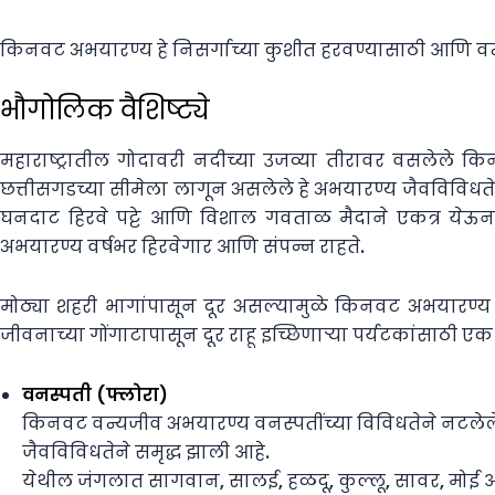
किनवट अभयारण्य हे निसर्गाच्या कुशीत हरवण्यासाठी आणि वन्
भौगोलिक वैशिष्ट्ये
महाराष्ट्रातील गोदावरी नदीच्या उजव्या तीरावर वसलेले कि
छत्तीसगडच्या सीमेला लागून असलेले हे अभयारण्य जैवविविधत
घनदाट हिरवे पट्टे आणि विशाल गवताळ मैदाने एकत्र येऊन ए
अभयारण्य वर्षभर हिरवेगार आणि संपन्न राहते.
मोठ्या शहरी भागांपासून दूर असल्यामुळे किनवट अभयारण्य अज
जीवनाच्या गोंगाटापासून दूर राहू इच्छिणाऱ्या पर्यटकांसाठी एक 
वनस्पती (फ्लोरा)
किनवट वन्यजीव अभयारण्य वनस्पतींच्या विविधतेने नटलेले ए
जैवविविधतेने समृद्ध झाली आहे.
येथील जंगलात सागवान, सालई, हळदू, कुल्लू, सावर, मोई आणि