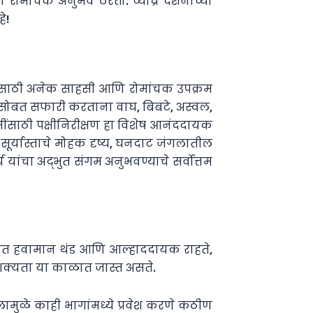
ोमांचक अनुभव ठरतो. व्याघ्र दर्शनाच्या
े!
यासाठी अनेक साहसी आणि रोमांचक उपक्रम
ांसोबत सफारी करताना वाघ, बिबटे, अस्वल,
प्रेमींसाठी पक्षीनिरीक्षण हा विशेष आनंददायक
ूर्यास्ताचे मोहक दृष्य, घनदाट जंगलातील
 यांचा अद्भुत संगम अनुभवण्याचे सर्वोत्तम
यांत हवामान थंड आणि आल्हाददायक राहते,
 शक्यता या काळात जास्त असते.
ामुळे काही भागांमध्ये प्रवेश करणे कठीण