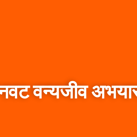
नवट वन्यजीव अभयार