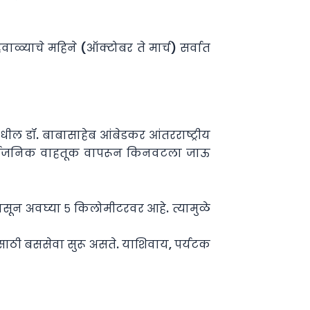
वाळ्याचे महिने (ऑक्टोबर ते मार्च) सर्वात
ील डॉ. बाबासाहेब आंबेडकर आंतरराष्ट्रीय
सार्वजनिक वाहतूक वापरून किनवटला जाऊ
पासून अवघ्या ५ किलोमीटरवर आहे. त्यामुळे
ाठी बससेवा सुरू असते. याशिवाय, पर्यटक