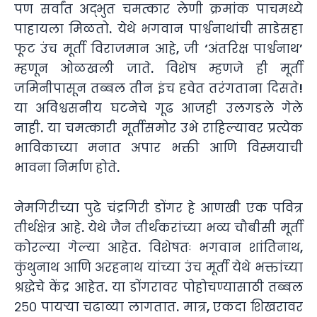
पण सर्वांत अद्भुत चमत्कार लेणी क्रमांक पाचमध्ये
पाहायला मिळतो. येथे भगवान पार्श्वनाथांची साडेसहा
फूट उंच मूर्ती विराजमान आहे, जी ‘अंतरिक्ष पार्श्वनाथ’
म्हणून ओळखली जाते. विशेष म्हणजे ही मूर्ती
जमिनीपासून तब्बल तीन इंच हवेत तरंगताना दिसते!
या अविश्वसनीय घटनेचे गूढ आजही उलगडले गेले
नाही. या चमत्कारी मूर्तीसमोर उभे राहिल्यावर प्रत्येक
भाविकाच्या मनात अपार भक्ती आणि विस्मयाची
भावना निर्माण होते.
नेमगिरीच्या पुढे चंद्रगिरी डोंगर हे आणखी एक पवित्र
तीर्थक्षेत्र आहे. येथे जैन तीर्थंकरांच्या भव्य चौबीसी मूर्ती
कोरल्या गेल्या आहेत. विशेषतः भगवान शांतिनाथ,
कुंथुनाथ आणि अरहनाथ यांच्या उंच मूर्ती येथे भक्तांच्या
श्रद्धेचे केंद्र आहेत. या डोंगरावर पोहोचण्यासाठी तब्बल
२५० पायऱ्या चढाव्या लागतात. मात्र, एकदा शिखरावर