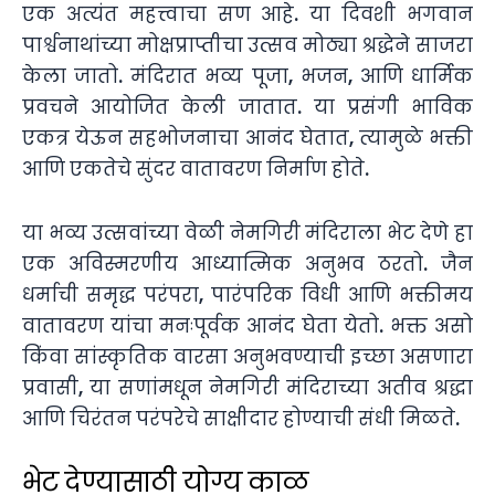
एक अत्यंत महत्त्वाचा सण आहे. या दिवशी भगवान
पार्श्वनाथांच्या मोक्षप्राप्तीचा उत्सव मोठ्या श्रद्धेने साजरा
केला जातो. मंदिरात भव्य पूजा, भजन, आणि धार्मिक
प्रवचने आयोजित केली जातात. या प्रसंगी भाविक
एकत्र येऊन सहभोजनाचा आनंद घेतात, त्यामुळे भक्ती
आणि एकतेचे सुंदर वातावरण निर्माण होते.
या भव्य उत्सवांच्या वेळी नेमगिरी मंदिराला भेट देणे हा
एक अविस्मरणीय आध्यात्मिक अनुभव ठरतो. जैन
धर्माची समृद्ध परंपरा, पारंपरिक विधी आणि भक्तीमय
वातावरण यांचा मनःपूर्वक आनंद घेता येतो. भक्त असो
किंवा सांस्कृतिक वारसा अनुभवण्याची इच्छा असणारा
प्रवासी, या सणांमधून नेमगिरी मंदिराच्या अतीव श्रद्धा
आणि चिरंतन परंपरेचे साक्षीदार होण्याची संधी मिळते.
भेट देण्यासाठी योग्य काळ