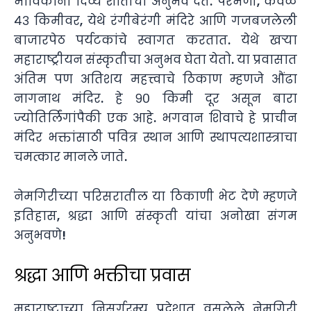
भाविकांना दिव्य शांतीचा अनुभव देते. परभणी, केवळ
४३ किमीवर, येथे रंगीबेरंगी मंदिरे आणि गजबजलेली
बाजारपेठ पर्यटकांचे स्वागत करतात. येथे खऱ्या
महाराष्ट्रीयन संस्कृतीचा अनुभव घेता येतो. या प्रवासात
अंतिम पण अतिशय महत्त्वाचे ठिकाण म्हणजे औंढा
नागनाथ मंदिर. हे ९० किमी दूर असून बारा
ज्योतिर्लिंगांपैकी एक आहे. भगवान शिवाचे हे प्राचीन
मंदिर भक्तांसाठी पवित्र स्थान आणि स्थापत्यशास्त्राचा
चमत्कार मानले जाते.
नेमगिरीच्या परिसरातील या ठिकाणी भेट देणे म्हणजे
इतिहास, श्रद्धा आणि संस्कृती यांचा अनोखा संगम
अनुभवणे!
श्रद्धा आणि भक्तीचा प्रवास
महाराष्ट्राच्या निसर्गरम्य प्रदेशात वसलेले नेमगिरी