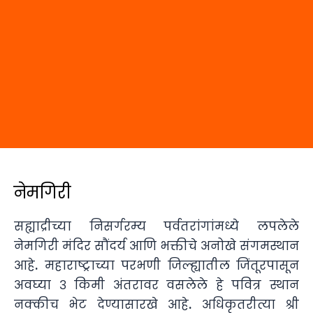
नेमगिरी
सह्याद्रीच्या निसर्गरम्य पर्वतरांगांमध्ये लपलेले
नेमगिरी मंदिर सौंदर्य आणि भक्तीचे अनोखे संगमस्थान
आहे. महाराष्ट्राच्या परभणी जिल्ह्यातील जिंतूरपासून
अवघ्या ३ किमी अंतरावर वसलेले हे पवित्र स्थान
नक्कीच भेट देण्यासारखे आहे. अधिकृतरीत्या श्री