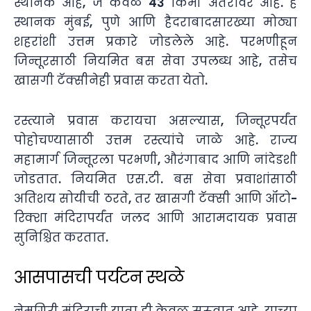
स्थानक आहे, जे केवळ 43 किमी अंतरावर आहे. हे
स्थानक मुंबई, पुणे आणि हैदराबादसारख्या मोठ्या
शहरांशी उत्तम प्रकारे जोडलेले आहे. परभणीहून
जिन्तूरसाठी नियमित बस सेवा उपलब्ध आहे, तसेच
खासगी टॅक्सीनेही प्रवास करता येतो.
रस्त्याने प्रवास करायचा असल्यास, जिन्तूरपर्यंत
पोहोचण्यासाठी उत्तम रस्त्यांचे जाळे आहे. राज्य
महामार्ग जिन्तूरला परभणी, औरंगाबाद आणि नांदेडशी
जोडतात. नियमित एस.टी. बस सेवा प्रवाशांसाठी
अतिशय सोयीची ठरते, तर खासगी टॅक्सी आणि ऑटो-
रिक्शा मंदिरापर्यंत जलद आणि आरामदायक प्रवास
सुनिश्चित करतात.
आसपासची पर्यटन स्थळे
नेमगिरी मंदिराची यात्रा ही केवळ सुरुवात आहे. याच्या