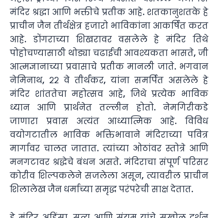
मंदिर श्रद्धा आणि भक्तीचे प्रतीक आहे. शतकानुशतके हे
प्राचीन जैन तीर्थक्षेत्र हजारो भाविकांना आकर्षित करत
आहे. डोंगराच्या शिखरावर वसलेले हे मंदिर तिथे
पोहोचण्यासाठी थोड्या चढाईची आवश्यकता भासते, जी
आत्मज्ञानाच्या प्रवासाचे प्रतीक मानली जाते. भगवान
नेमिनाथ, २२ वे तीर्थंकर, यांना समर्पित असलेले हे
मंदिर शांततेचा महोत्सव आहे, जिथे प्रत्येक भाविक
ध्यान आणि प्रार्थनेत तल्लीन होतो. नेमगिरीकडे
जाणारा प्रवास अत्यंत आध्यात्मिक आहे. विविध
वयोगटातील भाविक भक्तिभावाने मंदिराच्या पवित्र
मार्गावर चालत जातात. त्यांच्या ओठांवर स्तोत्रे आणि
मनगटावर श्रद्धेचे बंधन असते. मंदिराचा संपूर्ण परिसर
कोरीव शिल्पकलेने सजलेला असून, त्यावरील प्राचीन
शिलालेख जैन धर्माच्या समृद्ध परंपरेची साक्ष देतात.
हे मंदिर अहिंसा, सत्य आणि संयम यांचे सखोल दर्शन