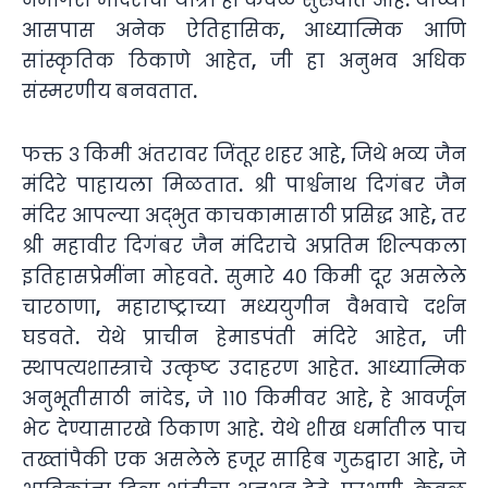
आसपास अनेक ऐतिहासिक, आध्यात्मिक आणि
सांस्कृतिक ठिकाणे आहेत, जी हा अनुभव अधिक
संस्मरणीय बनवतात.
फक्त ३ किमी अंतरावर जिंतूर शहर आहे, जिथे भव्य जैन
मंदिरे पाहायला मिळतात. श्री पार्श्वनाथ दिगंबर जैन
मंदिर आपल्या अद्भुत काचकामासाठी प्रसिद्ध आहे, तर
श्री महावीर दिगंबर जैन मंदिराचे अप्रतिम शिल्पकला
इतिहासप्रेमींना मोहवते. सुमारे ४० किमी दूर असलेले
चारठाणा, महाराष्ट्राच्या मध्ययुगीन वैभवाचे दर्शन
घडवते. येथे प्राचीन हेमाडपंती मंदिरे आहेत, जी
स्थापत्यशास्त्राचे उत्कृष्ट उदाहरण आहेत. आध्यात्मिक
अनुभूतीसाठी नांदेड, जे ११० किमीवर आहे, हे आवर्जून
भेट देण्यासारखे ठिकाण आहे. येथे शीख धर्मातील पाच
तख्तांपैकी एक असलेले हजूर साहिब गुरुद्वारा आहे, जे