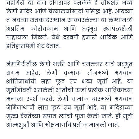
चंद्रगिरी या दोन डोंगरांवर वसलेले हे तीर्थक्षेत्र भव्य
लेणी मंदिर आणि चैत्यालयांसाठी प्रसिद्ध आहे. आठव्या
ते नवव्या शतकादरम्यान साकारलेल्या या लेण्यांमध्ये
अप्रतिम कोरीवकाम आणि अद्भुत स्थापत्यशैली
पाहायला मिळते. येथे दरवर्षी हजारो भाविक आणि
इतिहासप्रेमी भेट देतात.
नेमगिरीतील लेणी भक्ती आणि चमत्कार यांचे अद्भुत
संगम आहेत. लेणी क्रमांक तीनमध्ये भगवान
शांतिनाथांची सहा फूट उंच भव्य मूर्ती आहे. या
मूर्तीभोवती असलेली शांतीची ऊर्जा प्रत्येक भाविकाच्या
मनाला स्पर्श करते. लेणी क्रमांक चारमध्ये भगवान
नेमिनाथांची सात फूट उंच मूर्ती आहे. या मंदिराच्या
मुख्य देवतेच्या रूपात त्यांची पूजा केली जाते. ही मूर्ती
आत्मशुद्धी आणि मोक्षमार्गाचे प्रतीक मानली जाते.