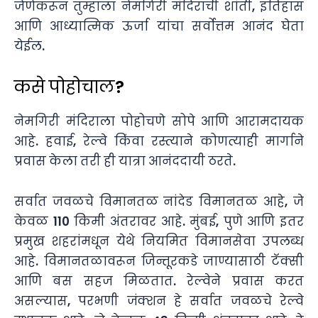
जेणेकरून तुम्हाला नेमगिरी मंदिराची शांती, इतिहास
आणि आध्यात्मिक ऊर्जा यांचा सर्वोत्तम आनंद घेता
येईल.
कसे पोहोचाल?
नेमगिरी मंदिराला पोहोचणे सोपे आणि आरामदायक
आहे. हवाई, रेल्वे किंवा रस्त्याने कोणत्याही मार्गाने
प्रवास केला तरी ही यात्रा आनंददायी ठरते.
सर्वात जवळचे विमानतळ नांदेड विमानतळ आहे, जे
केवळ 110 किमी अंतरावर आहे. मुंबई, पुणे आणि इतर
प्रमुख शहरांमधून येथे नियमित विमानसेवा उपलब्ध
आहे. विमानतळावरून जिन्तूरकडे जाण्यासाठी टॅक्सी
आणि बस सहज मिळतात. रेल्वेने प्रवास करत
असल्यास, परभणी जंक्शन हे सर्वात जवळचे रेल्वे