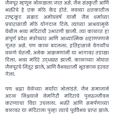
जैनपूर म्हणून ओळखला जात असे. जैन संस्कृती आणि
भक्तीचे हे एक मोठे केंद्र होते. नवव्या शतकातील
राष्ट्रकूट सम्राट अमोघवर्ष यांनी जैन धर्माच्या
प्रचारासाठी मोठे योगदान दिले. त्यांच्या आश्रयामुळे
येथील भव्य मंदिरांची उभारणी झाली. त्या काळात हा
संपूर्ण प्रदेश मंत्रोच्चार आणि आध्यात्मिक शहाणपणाने
गूंजत असे. पण काळ बदलला. इतिहासाने वेगळीच
वळणे घेतली. अनेक आक्रमणांनी या भागावर तडाखा
दिला. भव्य मंदिरे उद्ध्वस्त झाली. काळाच्या ओघात
जैनपूरचे जिंतूर झाले, आणि वैभवशाली भूतकाळ हरवत
गेला.
पण श्रद्धा वेळेच्या मर्यादा ओलांडते. जैन समाजाने
अटळ निश्चयाने नेमगिरी मंदिराचे पुनरुज्जीवन
करण्याचा विडा उचलला. भक्ती आणि समर्पणाच्या
बळावर या मंदिराला पुन्हा त्याचे पूर्ववैभव प्राप्त झाले.