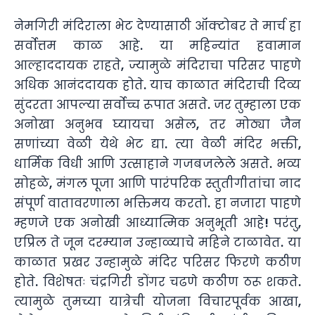
नेमगिरी मंदिराला भेट देण्यासाठी ऑक्टोबर ते मार्च हा
सर्वोत्तम काळ आहे. या महिन्यांत हवामान
आल्हाददायक राहते, ज्यामुळे मंदिराचा परिसर पाहणे
अधिक आनंददायक होते. याच काळात मंदिराची दिव्य
सुंदरता आपल्या सर्वोच्च रूपात असते. जर तुम्हाला एक
अनोखा अनुभव घ्यायचा असेल, तर मोठ्या जैन
सणांच्या वेळी येथे भेट द्या. त्या वेळी मंदिर भक्ती,
धार्मिक विधी आणि उत्साहाने गजबजलेले असते. भव्य
सोहळे, मंगल पूजा आणि पारंपरिक स्तुतीगीतांचा नाद
संपूर्ण वातावरणाला भक्तिमय करतो. हा नजारा पाहणे
म्हणजे एक अनोखी आध्यात्मिक अनुभूती आहे! परंतु,
एप्रिल ते जून दरम्यान उन्हाळ्याचे महिने टाळावेत. या
काळात प्रखर उन्हामुळे मंदिर परिसर फिरणे कठीण
होते. विशेषतः चंद्रगिरी डोंगर चढणे कठीण ठरू शकते.
त्यामुळे तुमच्या यात्रेची योजना विचारपूर्वक आखा,