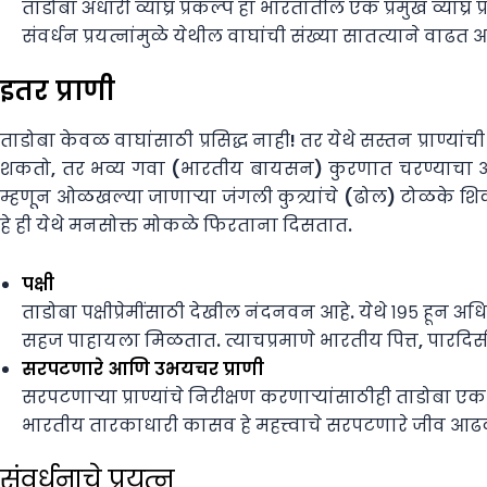
ताडोबा अंधारी व्याघ्र प्रकल्प हा भारतातील एक प्रमुख व्याघ
संवर्धन प्रयत्नांमुळे येथील वाघांची संख्या सातत्याने वाढ
इतर
प्राणी
ताडोबा केवळ वाघांसाठी प्रसिद्ध नाही! तर येथे सस्तन प्राण
शकतो, तर भव्य गवा (भारतीय बायसन) कुरणात चरण्याचा 
म्हणून ओळखल्या जाणाऱ्या जंगली कुत्र्यांचे (ढोल) टोळके श
हे ही येथे मनसोक्त मोकळे फिरताना दिसतात.
पक्षी
ताडोबा पक्षीप्रेमींसाठी देखील नंदनवन आहे. येथे १९५ हून 
सहज पाहायला मिळतात. त्याचप्रमाणे भारतीय पित्त, पारदिसी
सरपटणारे आणि उभयचर प्राणी
सरपटणाऱ्या प्राण्यांचे निरीक्षण करणाऱ्यांसाठीही ताडोब
भारतीय तारकाधारी कासव हे महत्त्वाचे सरपटणारे जीव आ
संवर्धनाचे प्रयत्न