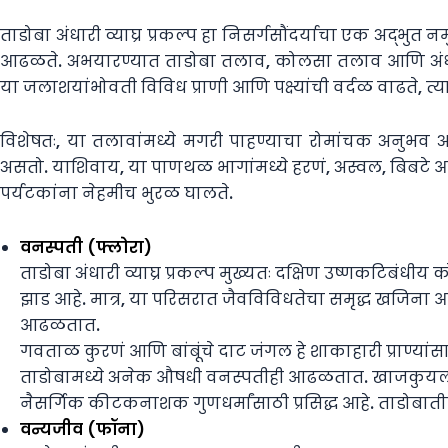
ताडोबा अंधारी व्याघ्र प्रकल्प हा निसर्गसौंदर्याचा एक अद्भु
आढळते. अभयारण्यात ताडोबा तलाव, कोलसा तलाव आणि अंधारी 
या जलाशयांभोवती विविध प्राणी आणि पक्ष्यांची वर्दळ वाढते, त्या
विशेषतः, या तलावांमध्ये मगरी पाहण्याचा रोमांचक अनुभव अ
असतो. याशिवाय, या पाणथळ भागांमध्ये हरणं, अस्वल, बिबटे आण
पर्यटकांना नेहमीच भुरळ घालते.
वनस्पती (फ्लोरा)
ताडोबा अंधारी व्याघ्र प्रकल्प मुख्यतः दक्षिण उष्णकटिबं
झाड आहे. मात्र, या परिसरात जैवविविधतेचा समृद्ध खजिना आ
आढळतात.
गवताळ कुरणं आणि बांबूंचे दाट जंगल हे शाकाहारी प्राण्यां
ताडोबामध्ये अनेक औषधी वनस्पतीही आढळतात. खाजकुयली (V
नैसर्गिक कीटकनाशक गुणधर्मांसाठी प्रसिद्ध आहे. ताडोबात
वन्यजीव (फॉना)