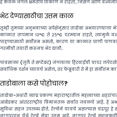
हे केवळ जंगल भ्रमंतीचे ठिकाण न राहता, निसर्ग आणि वन्यज
भेट देण्यासाठीचा उत्तम काळ
तुम्ही तुमच्या अनुभवाच्या अपेक्षेनुसार ताडोबा अभयारण्याला भ
काळात तापमान १०°C ते २५°C दरम्यान राहते, त्यामुळे वन्य
पाहण्यासाठी सर्वोत्तम असतो, कारण या काळात प्राणी पाणवठ्य
गरमीची तयारी करूनच भेट द्यावी.
पावसाळा (जुलै ते सप्टेंबर) जंगलाला हिरवाईची चादर लपेटतो
सर्वाधिक दर्शन घ्यायचे असेल, तर फेब्रुवारी ते मे हा सर्वोत्
ताडोबाला कसे पोहोचाल?
ताडोबा-अंधारी व्याघ्र प्रकल्प महाराष्ट्रातील महत्त्वाच्या 
आंबेडकर आंतरराष्ट्रीय विमानतळ सर्वात जवळचे आहे. हे 
सुविधा सहज उपलब्ध होते. रेल्वेने यायचे असल्यास चंद्रपूर 
नागपूरहून येथे रेल्वे सेवा उत्तम आहे. नागपूर रेल्वे स्थान