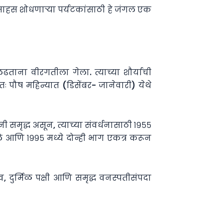
साहस शोधणाऱ्या पर्यटकांसाठी हे जंगल एक
ताना वीरगतीला गेला. त्याच्या शौर्याची
तः पौष महिन्यात (डिसेंबर- जानेवारी) येथे
 समृद्ध असून, त्याच्या संवर्धनासाठी १९५५
ले आणि १९९५ मध्ये दोन्ही भाग एकत्र करून
व, दुर्मिळ पक्षी आणि समृद्ध वनस्पतीसंपदा