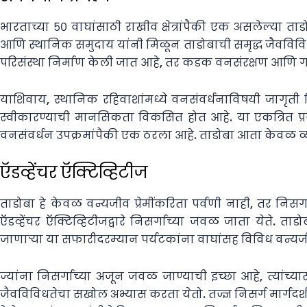
भारताच्या ५० वाघांसाठी राखीव क्षेत्रांपैकी एक असलेल्या ताडोबा
आणि स्थानिक समुदाय यांनी मिळून ताडोबाची समृद्ध जैवविविध
परिसंस्था निर्माण केली जात आहे, तर कडक वनसंरक्षण आणि 
याशिवाय, स्थानिक रहिवाशांमध्ये वनसंवर्धनाविषयी जागृती 
स्वीकारण्याची मानसिकता विकसित होत आहे. या एकत्रित प्रयत
वनसंवर्धन उपक्रमांपैकी एक ठरला आहे. ताडोबा आता केवळ व्या
ऍडव्हेंचर ऍक्टिव्हिटीज
ताडोबा हे केवळ वन्यजीव प्रेमींकरिता पर्वणी नाही, तर निस
ऍडव्हेंचर ऍक्टिव्हिटीजद्वारे निसर्गाच्या जवळ जाता येत
जाणाऱ्या या सफारीदरम्यान पर्यटकांना वाघांसह विविध वन्यज
ज्यांना निसर्गाच्या अजून जवळ जाण्याची इच्छा आहे, त्यांच्यासा
जैवविविधतेचा सखोल अभ्यास करता येतो. तज्ज्ञ निसर्ग मार्गदर्