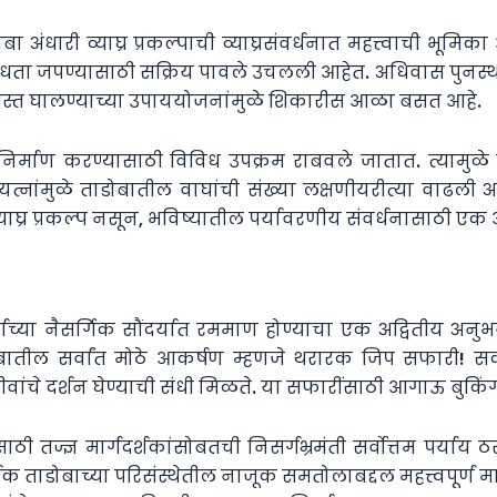
 अंधारी व्याघ्र प्रकल्पाची व्याघ्रसंवर्धनात महत्त्वाची भूमिका 
ता जपण्यासाठी सक्रिय पावले उचलली आहेत. अधिवास पुनर्स्था
गस्त घालण्याच्या उपाययोजनांमुळे शिकारीस आळा बसत आहे.
निर्माण करण्यासाठी विविध उपक्रम राबवले जातात. त्यामुळे 
्नांमुळे ताडोबातील वाघांची संख्या लक्षणीयरीत्या वाढली अस
घ्र प्रकल्प नसून, भविष्यातील पर्यावरणीय संवर्धनासाठी एक 
र्गाच्या नैसर्गिक सौंदर्यात रममाण होण्याचा एक अद्वितीय अ
े. ताडोबातील सर्वांत मोठे आकर्षण म्हणजे थरारक जिप सफार
ीवांचे दर्शन घेण्याची संधी मिळते. या सफारींसाठी आगाऊ बुक
ठी तज्ज्ञ मार्गदर्शकांसोबतची निसर्गभ्रमंती सर्वोत्तम पर्याय 
शक ताडोबाच्या परिसंस्थेतील नाजूक समतोलाबद्दल महत्त्वपूर्ण म