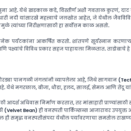
त नमुना आहे. येथे खडकाळ कडे, विस्तीर्ण अशी गवताळ कुरणं, दा
नदी यांसारखे महत्त्वाचे जलस्रोत आहेत, जे येथील जैवविव
मुळे त्यांच्या निरीक्षणासाठी हा सर्वोत्तम काळ असतो.
नेक पर्यटकांना आकर्षित करतो. शांतपणे सूर्यस्नान करणाऱ्य
ि पक्ष्यांचे विविध प्रकार सहज पाहायला मिळतात. ताडोबाचे हे
धीय कोरड्या पानगळी जंगलांनी व्यापलेला आहे, जिथे सागवान (T
हे. येथे मगरछाल, बीजा, धौडा, हलद, सालई, सेमल आणि तेंदू यां
साठी आदर्श अधिवास निर्माण करतात, तर मांसाहारी प्राण्यांसाठी
elvet Bean) ही वनस्पती पार्किन्सन्स आजारावर उपयुक्त अस
ील ही समृद्ध वनस्पतीसंपदा येथील पर्यावरणाचा समतोल राखण्या