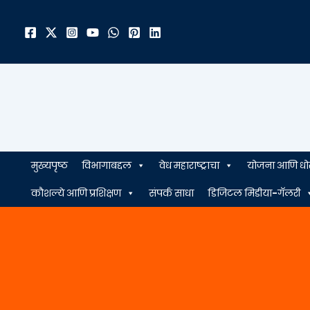
मजकुरावर
जा
मुख्यपृष्ठ
विभागाबद्दल
वेध महाराष्ट्राचा
योजना आणि धो
कौशल्ये आणि प्रशिक्षण
संपर्क साधा
डिजिटल मिडीया-गॅलरी