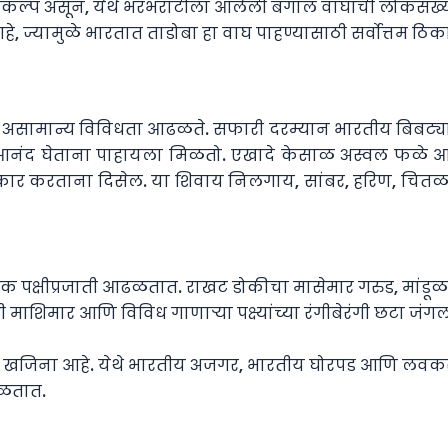
्र प्रकल्प असून, येथे भरभराटीला आलेली बंगाल वाघांची लोकसंख्य
त आहे, ज्यामुळे भारतात ताडोबा हा वाघ पाहण्यासाठी सर्वोत्तम 
्यांची असामान्य विविधता आढळते. सफारी दरम्यान भारतीय बिबट
आनंद घेताना पाहायला मिळतो. एखादे केसाळ अस्वल फळे 
िकार करताना दिसेल. या शिवाय निलगाय, सांबर, हरिण, चितळ आ
अधिक पक्षीप्रजाती आढळतात. राखट डोकीचा मासेमार गरुड, मांडूळ 
 माशिमार आणि विविध गाणाऱ्या पक्ष्यांच्या रंगीबेरंगी छटा 
ा एक खजिना आहे. येथे भारतीय अजगर, भारतीय घोरपड आणि लवकरच 
ढळतात.