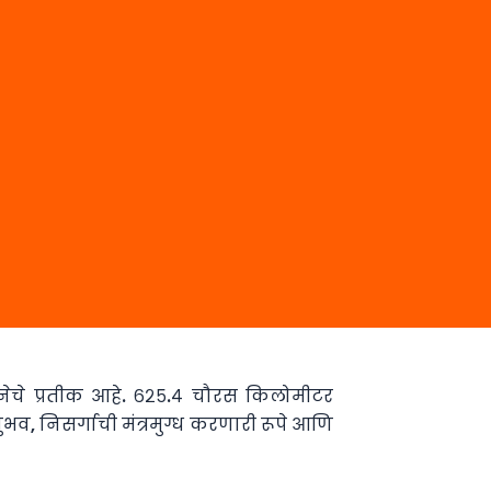
कल्पनेचे प्रतीक आहे. ६२५.४ चौरस किलोमीटर
नुभव, निसर्गाची मंत्रमुग्ध करणारी रूपे आणि