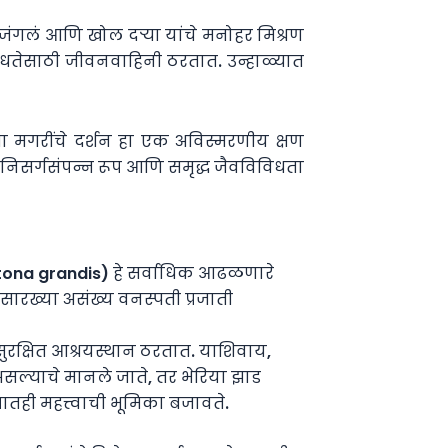
ट जंगलं आणि खोल दऱ्या यांचे मनोहर मिश्रण
िधतेसाठी जीवनवाहिनी ठरतात. उन्हाळ्यात
ा मगरींचे दर्शन हा एक अविस्मरणीय क्षण
 निसर्गसंपन्न रूप आणि समृद्ध जैवविविधता
ectona grandis) हे सर्वाधिक आढळणारे
सारख्या असंख्य वनस्पती प्रजाती
 सुरक्षित आश्रयस्थान ठरतात. याशिवाय,
ल्याचे मानले जाते, तर भेरिया झाड
तही महत्त्वाची भूमिका बजावते.