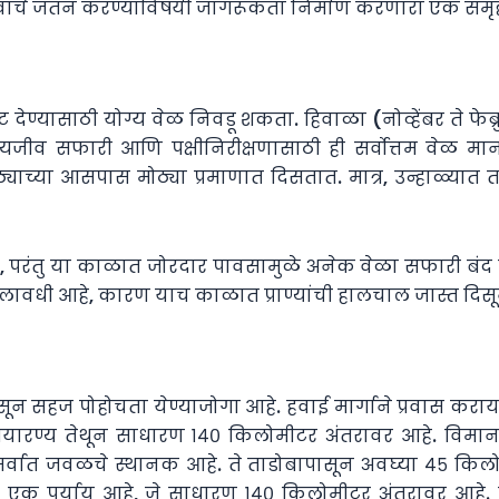
ीवांचे जतन करण्याविषयी जागरूकता निर्माण करणारा एक समृद
ेट देण्यासाठी योग्य वेळ निवडू शकता. हिवाळा (नोव्हेंबर ते फे
जीव सफारी आणि पक्षीनिरीक्षणासाठी ही सर्वोत्तम वेळ मानल
ाच्या आसपास मोठ्या प्रमाणात दिसतात. मात्र, उन्हाळ्यात ता
, परंतु या काळात जोरदार पावसामुळे अनेक वेळा सफारी बंद ठे
तम कालावधी आहे, कारण याच काळात प्राण्यांची हालचाल जास्त दिसू
शहरांपासून सहज पोहोचता येण्याजोगा आहे. हवाई मार्गाने प्रवास
अभयारण्य तेथून साधारण १४० किलोमीटर अंतरावर आहे. विमा
हे सर्वात जवळचे स्थानक आहे. ते ताडोबापासून अवघ्या ४५ किल
कही एक पर्याय आहे, जे साधारण १४० किलोमीटर अंतरावर आहे. रस