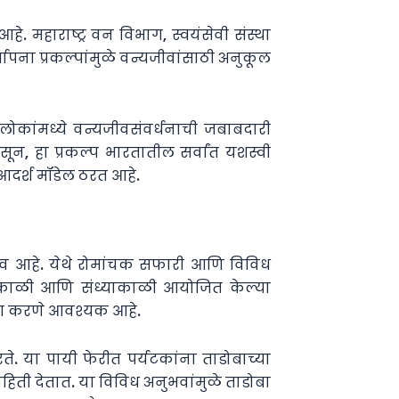
आहे. महाराष्ट्र वन विभाग, स्वयंसेवी संस्था
पना प्रकल्पांमुळे वन्यजीवांसाठी अनुकूल
लोकांमध्ये वन्यजीवसंवर्धनाची जबाबदारी
ून, हा प्रकल्प भारतातील सर्वांत यशस्वी
आदर्श मॉडेल ठरत आहे.
नुभव आहे. येथे रोमांचक सफारी आणि विविध
ी! सकाळी आणि संध्याकाळी आयोजित केल्या
िंग करणे आवश्यक आहे.
ठरते. या पायी फेरीत पर्यटकांना ताडोबाच्या
ाहिती देतात. या विविध अनुभवांमुळे ताडोबा