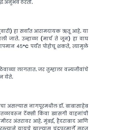
्ध अनुभव ठरतो.
ब्रुवारी) हा सर्वांत आरामदायक ऋतू आहे. या
ी जाते. उन्हाळा (मार्च ते जून) हा वाघ
पमान ४५°C पर्यंत पोहोचू शकते, त्यामुळे
वाव्या लागतात. जर तुम्हाला वन्यजीवांचे
न येते.
 करायचा असल्यास नागपूरमधील डॉ. बाबासाहेब
नतळावरून टॅक्सी किंवा खासगी वाहनांची
ोमीटर अंतरावर आहे. मुंबई, हैदराबाद आणि
्त्याने यायचे झाल्यास चंद्रपूरमार्गे सहज