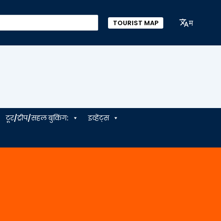
म
TOURIST MAP
टूर/ट्रीप/सहल बुकिंग:
इव्हेंट्स