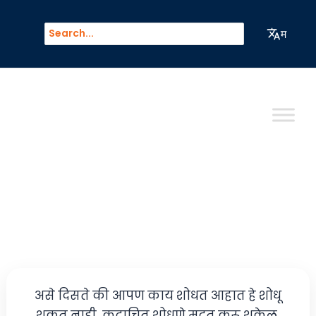
मजकुरावर
जा
Search
म
for:
Tourist Intrests
असे दिसते की आपण काय शोधत आहात हे शोधू
शकत नाही. कदाचित शोधणे मदत करू शकेल.