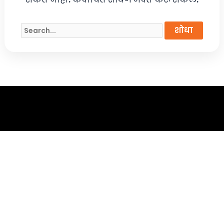
साठी
शोधा: