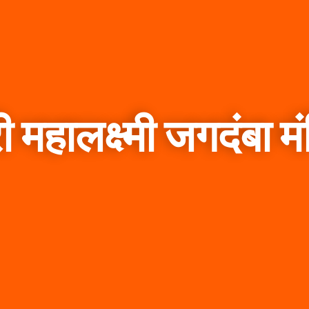
ी महालक्ष्मी जगदंबा म