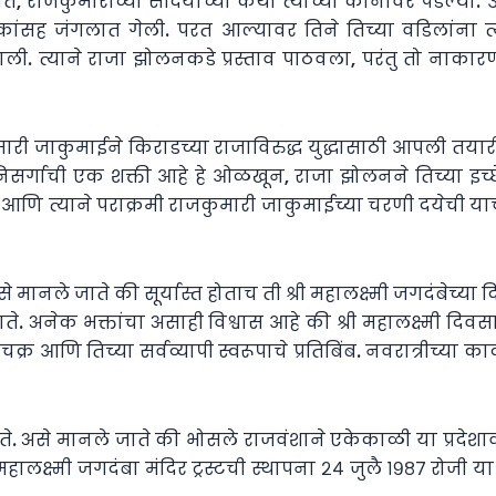
त, राजकुमारीच्या सौंदर्याच्या कथा त्यांच्या कानावर पडल्या
िकांसह जंगलात गेली. परत आल्यावर तिने तिच्या वडिलांना त्या
ली. त्याने राजा झोलनकडे प्रस्ताव पाठवला, परंतु तो नाकारण
री जाकुमाईने किराडच्या राजाविरुद्ध युद्धासाठी आपली तयारी 
ची एक शक्ती आहे हे ओळखून, राजा झोलनने तिच्या इच्छेला म
आणि त्याने पराक्रमी राजकुमारी जाकुमाईच्या चरणी दयेची याच
मानले जाते की सूर्यास्त होताच ती श्री महालक्ष्मी जगदंबेच्या 
. अनेक भक्तांचा असाही विश्वास आहे की श्री महालक्ष्मी दि
 आणि तिच्या सर्वव्यापी स्वरूपाचे प्रतिबिंब. नवरात्रीच्या काळात
े. असे मानले जाते की भोसले राजवंशाने एकेकाळी या प्रदेशावर
ालक्ष्मी जगदंबा मंदिर ट्रस्टची स्थापना २४ जुलै १९८७ रोजी या