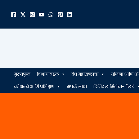
मजकुरावर
जा
मुख्यपृष्ठ
विभागाबद्दल
वेध महाराष्ट्राचा
योजना आणि धो
कौशल्ये आणि प्रशिक्षण
संपर्क साधा
डिजिटल मिडीया-गॅलरी