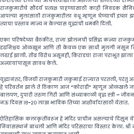
किराडच्या राजाच्या अधिपत्याखाली असलेल्या शेजारच्या राज्या
राजकुमारीचे सौंदर्य प्रत्यक्ष पाहण्यासाठी काही निवडक सैन
आपल्या मुलासाठी राजकुमारीला वधू म्हणून घेण्याची इच्छा झा
त्याचा प्रस्ताव मान्य न केल्यास युद्धाची धमकी दिली.
एका परिषदेच्या बैठकीत, राजा झोलनची प्रसिद्ध कन्या राजकुमा
दृढनिश्चय ओळखून आणि ती केवळ एक साधी मुलगी नसून निसर्गा
लढाई झाली. तीव्र विरोध असूनही, किराडचा राजा पराभूत झाला 
अन्यायांपासून सावध केले.
युद्धानंतर, विजयी राजकुमारी जकुमाई राज्यात परतली, परंतु असे 
हे परिवर्तन झाले ते ठिकाण आज “कोराडी” म्हणून ओळखले जाते
बालपण, दुपारी तरुण गिरी आणि संध्याकाळी वृद्ध स्त्री – जीवनचक्र
नऊ दिवस १८-२० लाख भाविक तिच्या आशीर्वादासाठी येतात.
ऐतिहासिक कलाकृतींवरून हे मंदिर प्राचीन असल्याचे दिसून येत
निवासस्थाने बांधली आणि मंदिर परिसराचा विस्तार केला. श्री मह