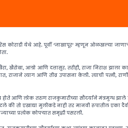
त्तरेस कोराडी येथे आहे. पूर्वी ‘जाखापूर’ म्हणून ओळखल्या जा
ोता.
ा, खैरोबा, आग्रो आणि दत्तासुर. तरीही, राजा निराश झाला क
ोधात, राजाने त्याग आणि तीव्र उपासना केली. त्याची पत्नी, राण
ोते आणि लोक तरुण राजकुमारीच्या सौंदर्याने मंत्रमुग्ध झाले हो
वाटले की तो एखाद्या मुलीकडे नाही तर मानवी रूपातील एका दै
याच्या प्रत्येक कोपऱ्यात समृद्धी पसरली.