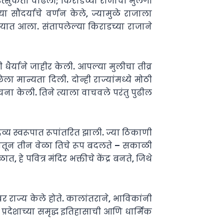
. उत्सुकता वाढली; किराडच्या राजाची मुलगी
 सौंदर्याचे वर्णन केले, ज्यामुळे राजाला
्यात आला. संतापलेल्या किराडच्या राजाने
धैर्याने जाहीर केली. आपल्या मुलीचा तीव्र
ान्यता दिली. दोन्ही राज्यांमध्ये मोठी
ना केली. तिने त्याला वाचवले परंतु पुढील
दिव्य स्वरूपात रूपांतरित झाली. ज्या ठिकाणी
वसातून तीन वेळा तिचे रूप बदलते – सकाळी
, हे पवित्र मंदिर भक्तीचे केंद्र बनते, जिथे
 राज्य केले होते. कालांतराने, भाविकांनी
 प्रदेशाच्या समृद्ध इतिहासाची आणि धार्मिक