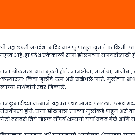
श्री महालक्ष्मी जगदंबा मंदिर नागपूरपासून सुमारे १५ किमी उ
महत्त्व आहे. हा प्रदेश एकेकाळी राजा झोलनच्या राजवटीखाली ह
राजा झोलनला सात मुलगे होते: जानओबा, नानोबा, बानोबा, बैर
‘कन्यारत्न’ किंवा मुलीचे रत्न असे संबोधले जाते. मुलीच्या श
त्याच्या प्रार्थनांचे उत्तर मिळाले.
राजकुमारीच्या जन्माने शहरात प्रचंड आनंद पसरला. उत्सव भव्य ह
संसर्गजन्य होते. राजा झोलनला त्याच्या मुलीकडे पाहून असे 
गेली तसतसे तिचे मोहक सौंदर्य शहराची चर्चा बनत गेले आणि राज्