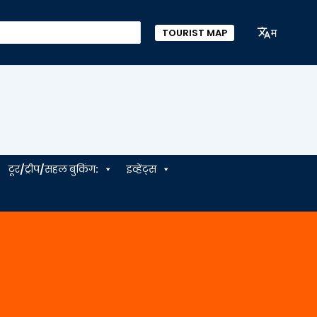
म
TOURIST MAP
टूर/ट्रीप/सहल बुकिंग:
इव्हेंट्स