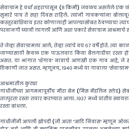
सेवाग्राम हे वर्धा शहरापासून (८ किमी) जवळच असलेले एक छोटेस
सुमारे पाच ते सहा दिवस राहिले. त्यांनी गावकऱ्यांना बोलाव
कस्तुरबांशिवाय इतर कोणालाही आपल्यासोबत ठेवण्याचा त्यांचा 
परवानगी घ्यावी लागली आणि अशा प्रकारे सेवाग्राम आश्रमाचे रू
ते जेव्हा सेवाग्रामला आले, तेव्हा त्यांचे वय ६७ वर्षे होते. त्
जाण्यासाठी केवळ एक पाऊलवाट किंवा बैलगाडीचा रस्ता होता.
असत. या भागात ‘शेगाव’ नावाचे आणखी एक गाव आहे, जे संत गज
ठिकाणी जात असत. म्हणूनच, १९४० मध्ये या गावाला ‘सेवाग्राम’
आश्रमातील कुट्या
गांधीजींच्या आगमनापूर्वीच मीरा बेन (मिस मॅडलिन स्लेड) सेव
तात्पुरता रस्ता तयार करण्यात आला. १९३७ मध्ये प्रांतीय स्वायत्तत
रस्ता बांधला.
गांधीजींनी आपली झोपडी (जी आता ‘आदि निवास’ म्हणून ओळखली