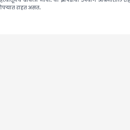
त्यातूनच बांधली जावी. या झोपडीचा उपयोग आश्रमातील रहि
ोपऱ्यात राहत असत.