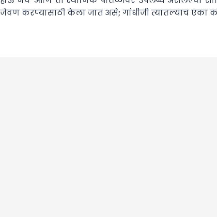
होऊ नये आणि ती स्थानिक पातळीवर उपलब्ध असलेल्या साहि
जेवण करण्यासाठी केला जात असे; गांधीजी त्यातल्याच एका क