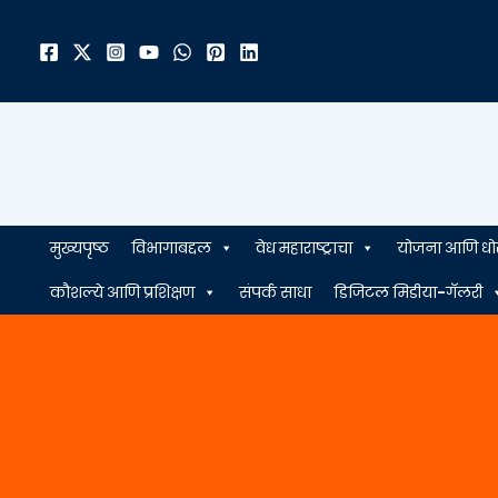
मजकुरावर
जा
मुख्यपृष्ठ
विभागाबद्दल
वेध महाराष्ट्राचा
योजना आणि धो
कौशल्ये आणि प्रशिक्षण
संपर्क साधा
डिजिटल मिडीया-गॅलरी