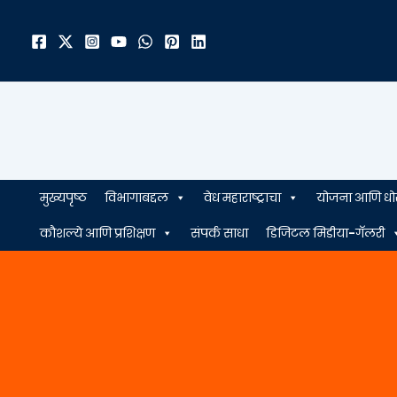
मजकुरावर
जा
मुख्यपृष्ठ
विभागाबद्दल
वेध महाराष्ट्राचा
योजना आणि धो
कौशल्ये आणि प्रशिक्षण
संपर्क साधा
डिजिटल मिडीया-गॅलरी