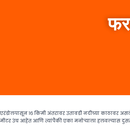
फरक
एरंडोलपासून १६ किमी अंतरावर उतावडी नदीच्या काठावर असलेले ‘स
मीटर उंच आहेत आणि त्यांपैकी एका मनोऱ्याला हलवल्यास दुसरा