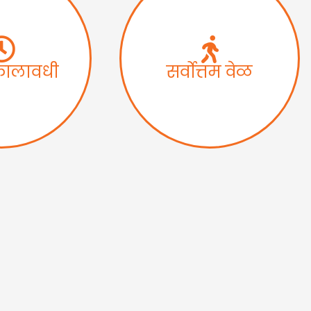
कालावधी
सर्वोत्तम वेळ