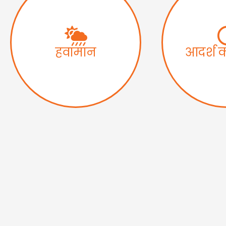
हवामान
आदर्श 