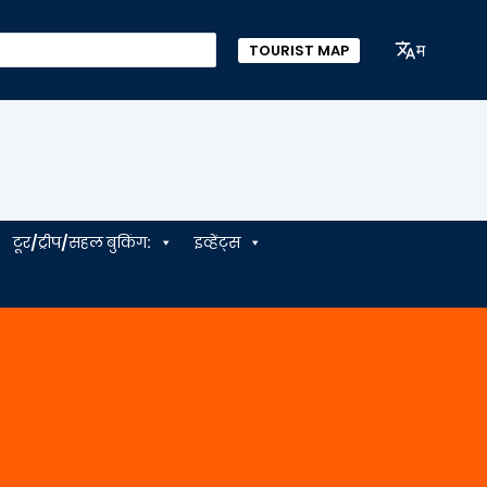
म
TOURIST MAP
टूर/ट्रीप/सहल बुकिंग:
इव्हेंट्स