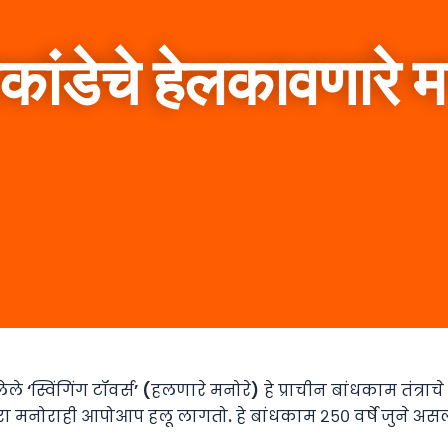
ांडेचे हेलकावणारे म
्विंगिंग टॉवर्स’ (हलणारे मनोरे) हे प्राचीन बांधकाम तंत्राचे
 मनोराही आपोआप हलू लागतो. हे बांधकाम २५० वर्षे जुने असल्