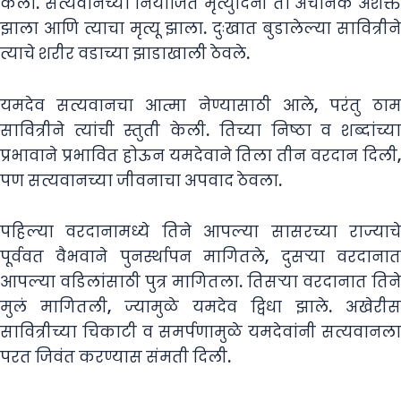
केला. सत्यवानच्या नियोजित मृत्युदिनी तो अचानक अशक्त
झाला आणि त्याचा मृत्यू झाला. दुःखात बुडालेल्या सावित्रीने
त्याचे शरीर वडाच्या झाडाखाली ठेवले.
यमदेव सत्यवानचा आत्मा नेण्यासाठी आले, परंतु ठाम
सावित्रीने त्यांची स्तुती केली. तिच्या निष्ठा व शब्दांच्या
प्रभावाने प्रभावित होऊन यमदेवाने तिला तीन वरदान दिली,
पण सत्यवानच्या जीवनाचा अपवाद ठेवला.
पहिल्या वरदानामध्ये तिने आपल्या सासरच्या राज्याचे
पूर्ववत वैभवाने पुनर्स्थापन मागितले, दुसऱ्या वरदानात
आपल्या वडिलांसाठी पुत्र मागितला. तिसऱ्या वरदानात तिने
मुलं मागितली, ज्यामुळे यमदेव द्विधा झाले. अखेरीस
सावित्रीच्या चिकाटी व समर्पणामुळे यमदेवांनी सत्यवानला
परत जिवंत करण्यास संमती दिली.