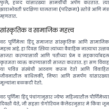
फुले, हळद यांसारख्या सामग्रींची अर्पण करतात. त्या
झाडाभोवती प्रदक्षिणा घालताना (परिक्रमा) स्तोत्रे आणि मंत्र
म्हणतात.
सांस्कृतिक व सामाजिक महत्त्व
वट पूर्णिमेला हिंदू समाजात सांस्कृतिक आणि सामाजिक
महत्त्व आहे. हा दिवस स्त्रिया त्यांच्या वैवाहिक नात्याचा उत्सव
साजरा करण्यासाठी आणि पतीच्या प्रेम व सहकार्याबद्दल
कृतज्ञता व्यक्त करण्यासाठी साजरा करतात. हा सण विवाह
या पवित्र संस्थेची आठवण करून देतो आणि विवाहित
जीवनातील बांधिलकी, निष्ठा आणि समर्पण यांसारख्या
मूल्यांना बळकटी देतो.
वट पूर्णिमा हिंदू पंचांगानुसार ज्येष्ठ महिन्यातील पौर्णिमेच्या
दिवशी येते, जी सहसा ग्रेगोरियन कॅलेंडरनुसार मे किंवा जून