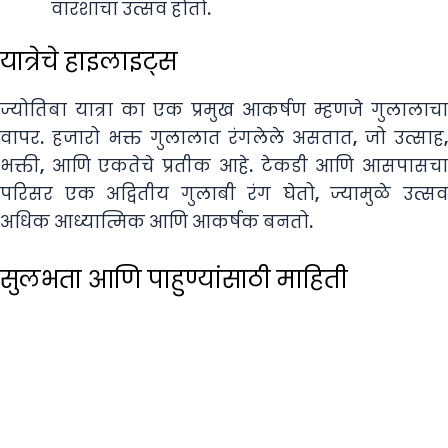
वारशाचा उत्सव होतो.
यात्रेचे हाइलाइट्स
ज्योतिबा यात्रा का एक प्रमुख आकर्षण म्हणजे गुलालाचा
वापर. हजारो भक्त गुलालात रंगलेले असतात, जो उत्साह,
भक्ती, आणि एकतेचे प्रतीक आहे. टेकडी आणि आसपासचा
परिसर एक अद्वितीय गुलाबी रंग घेतो, ज्यामुळे उत्सव
अधिक आध्यात्मिक आणि आकर्षक बनतो.
सुलभता आणि पाहुण्यांसाठी माहिती
ज्योतिबा मंदिर रस्त्याने चांगले कनेक्टेड आहे आणि
कोल्हापूर शहरापासून साधारणतः १७ किलोमीटर अंतरावर
स्थित आहे. मंदिरासाठी बस, खासगी टॅक्सी आणि सामायिक
वाहनांची व्यवस्था उपलब्ध आहे. यात्रा काळात विशेष
व्यवस्था केली जाते, जेणेकरून भक्तांना सुरक्षित आणि